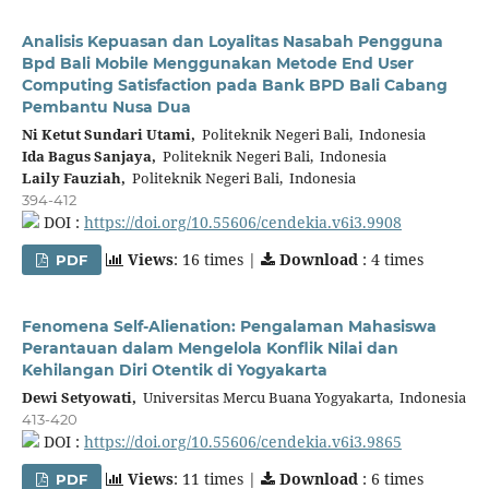
Analisis Kepuasan dan Loyalitas Nasabah Pengguna
Bpd Bali Mobile Menggunakan Metode End User
Computing Satisfaction pada Bank BPD Bali Cabang
Pembantu Nusa Dua
Ni Ketut Sundari Utami,
Politeknik Negeri Bali, Indonesia
Ida Bagus Sanjaya,
Politeknik Negeri Bali, Indonesia
Laily Fauziah,
Politeknik Negeri Bali, Indonesia
394-412
DOI :
https://doi.org/10.55606/cendekia.v6i3.9908
Views
: 16 times |
Download
: 4 times
PDF
Fenomena Self-Alienation: Pengalaman Mahasiswa
Perantauan dalam Mengelola Konflik Nilai dan
Kehilangan Diri Otentik di Yogyakarta
Dewi Setyowati,
Universitas Mercu Buana Yogyakarta, Indonesia
413-420
DOI :
https://doi.org/10.55606/cendekia.v6i3.9865
Views
: 11 times |
Download
: 6 times
PDF