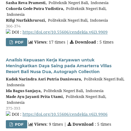
Sasha Reva Pramesti,
Politeknik Negeri Bali, Indonesia
Cokorda Gede Putra Yudistira,
Politeknik Negeri Bali,
Indonesia
Rifqi Nurfakhrurozi,
Politeknik Negeri Bali, Indonesia
366-374
DOI :
https://doi.org/10.55606/cendekia.v6i3.9909
Views
: 17 times |
Download
: 5 times
PDF
Analisis Kepuasan Kerja Karyawan untuk
Meningkatkan Daya Saing pada Amarterra Villas
Resort Bali Nusa Dua, Autograph Collection
Kadek Narindra Asri Putria Daniswara,
Politeknik Negeri Bali,
Indonesia
Ida Bagus Sanjaya,
Politeknik Negeri Bali, Indonesia
Made Ayu Jayanti Prita Utami,
Politeknik Negeri Bali,
Indonesia
375-393
DOI :
https://doi.org/10.55606/cendekia.v6i3.9906
Views
: 9 times |
Download
: 5 times
PDF