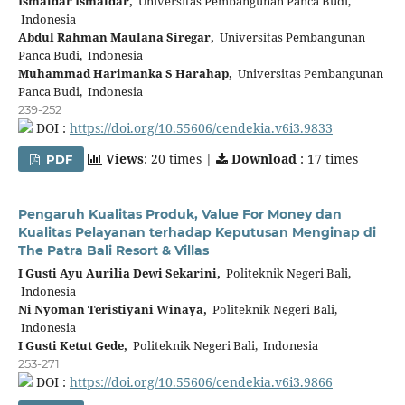
Ismaidar Ismaidar,
Universitas Pembangunan Panca Budi,
Indonesia
Abdul Rahman Maulana Siregar,
Universitas Pembangunan
Panca Budi, Indonesia
Muhammad Harimanka S Harahap,
Universitas Pembangunan
Panca Budi, Indonesia
239-252
DOI :
https://doi.org/10.55606/cendekia.v6i3.9833
Views
: 20 times |
Download
: 17 times
PDF
Pengaruh Kualitas Produk, Value For Money dan
Kualitas Pelayanan terhadap Keputusan Menginap di
The Patra Bali Resort & Villas
I Gusti Ayu Aurilia Dewi Sekarini,
Politeknik Negeri Bali,
Indonesia
Ni Nyoman Teristiyani Winaya,
Politeknik Negeri Bali,
Indonesia
I Gusti Ketut Gede,
Politeknik Negeri Bali, Indonesia
253-271
DOI :
https://doi.org/10.55606/cendekia.v6i3.9866