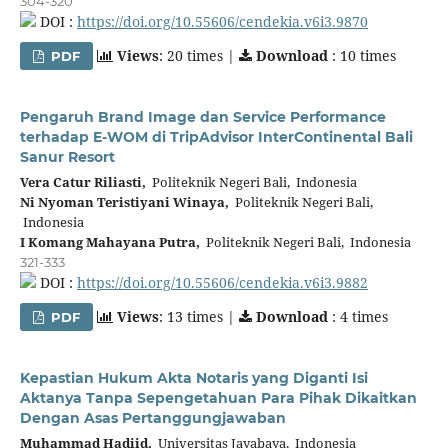
304-320
DOI :
https://doi.org/10.55606/cendekia.v6i3.9870
Views
: 20 times |
Download
: 10 times
PDF
Pengaruh Brand Image dan Service Performance
terhadap E-WOM di TripAdvisor InterContinental Bali
Sanur Resort
Vera Catur Riliasti,
Politeknik Negeri Bali, Indonesia
Ni Nyoman Teristiyani Winaya,
Politeknik Negeri Bali,
Indonesia
I Komang Mahayana Putra,
Politeknik Negeri Bali, Indonesia
321-333
DOI :
https://doi.org/10.55606/cendekia.v6i3.9882
Views
: 13 times |
Download
: 4 times
PDF
Kepastian Hukum Akta Notaris yang Diganti Isi
Aktanya Tanpa Sepengetahuan Para Pihak Dikaitkan
Dengan Asas Pertanggungjawaban
Muhammad Hadiid,
Universitas Jayabaya, Indonesia