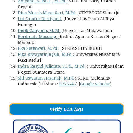
Adiyono, S. Pd. I., M. Pd ;
STIT Ibnu Rusyd Tanah
Grogot
Dina Merris Maya Sari, M.Pd ;
STKIP PGRI Sidoarjo
Ika Candra Destiyanti ;
Universitas Islam Al Ihya
Kuningan
Didik Cahyono, M.Pd ;
Universitas Mulawarman
Berdinata Massang ;
Institut Agama Kristen Negeri
Manado
Eka Setiawati, M.Pd ;
STKIP SETIA BUDHI
Rika Riwayatiningsih, M.Pd ;
Universitas Nusantara
PGRI Kediri
Indra Rasyid Julianto, S.Pd., M.Pd
. ; Universitas Islam
Negeri Sumatera Utara
Siti Uswatun Hasanah, M.Pd
; STKIP Majenang,
Indonesia [ID Sinta :
6776545
] [
Google Scholar
]
verify LOA APJI