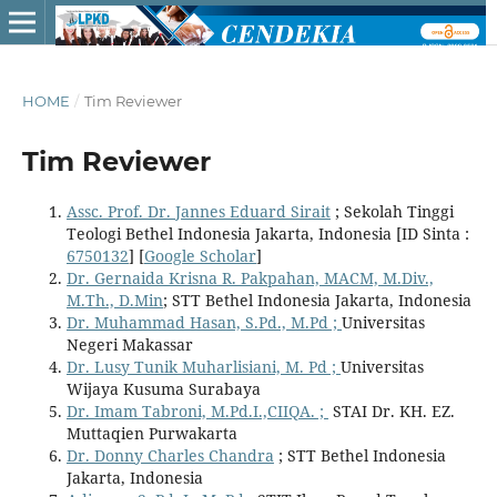
HOME
/
Tim Reviewer
Tim Reviewer
Assc. Prof. Dr. Jannes Eduard Sirait
; Sekolah Tinggi
Teologi Bethel Indonesia Jakarta, Indonesia [ID Sinta :
6750132
] [
Google Scholar
]
Dr. Gernaida Krisna R. Pakpahan, MACM, M.Div.,
M.Th., D.Min
; STT Bethel Indonesia Jakarta, Indonesia
Dr. Muhammad Hasan, S.Pd., M.Pd ;
Universitas
Negeri Makassar
Dr. Lusy Tunik Muharlisiani, M. Pd ;
Universitas
Wijaya Kusuma Surabaya
Dr. Imam Tabroni, M.Pd.I.,CIIQA. ;
STAI Dr. KH. EZ.
Muttaqien Purwakarta
Dr. Donny Charles Chandra
; STT Bethel Indonesia
Jakarta, Indonesia