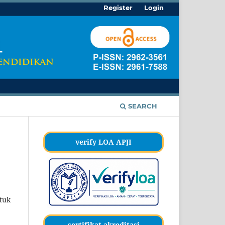
Register
Login
SEARCH
verify LOA APJI
tuk
sertifikat akreditasi