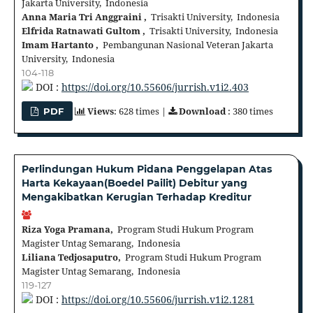
Jakarta University, Indonesia
Anna Maria Tri Anggraini‬ ,
Trisakti University, Indonesia
Elfrida Ratnawati Gultom ,
Trisakti University, Indonesia
Imam Hartanto ,
Pembangunan Nasional Veteran Jakarta
University, Indonesia
104-118
DOI :
https://doi.org/10.55606/jurrish.v1i2.403
Views
: 628 times |
Download
: 380 times
PDF
Perlindungan Hukum Pidana Penggelapan Atas
Harta Kekayaan(Boedel Pailit) Debitur yang
Mengakibatkan Kerugian Terhadap Kreditur
Riza Yoga Pramana,
Program Studi Hukum Program
Magister Untag Semarang, Indonesia
Liliana Tedjosaputro,
Program Studi Hukum Program
Magister Untag Semarang, Indonesia
119-127
DOI :
https://doi.org/10.55606/jurrish.v1i2.1281