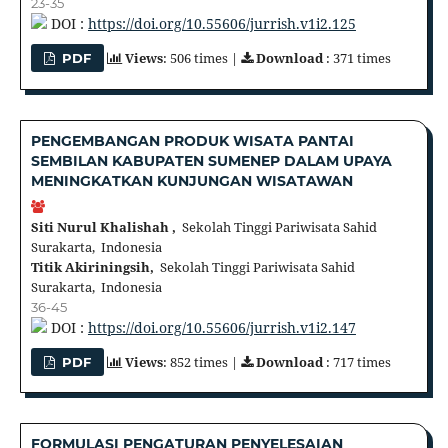
23-35
DOI :
https://doi.org/10.55606/jurrish.v1i2.125
Views
: 506 times |
Download
: 371 times
PDF
PENGEMBANGAN PRODUK WISATA PANTAI
SEMBILAN KABUPATEN SUMENEP DALAM UPAYA
MENINGKATKAN KUNJUNGAN WISATAWAN
Siti Nurul Khalishah ,
Sekolah Tinggi Pariwisata Sahid
Surakarta, Indonesia
Titik Akiriningsih,
Sekolah Tinggi Pariwisata Sahid
Surakarta, Indonesia
36-45
DOI :
https://doi.org/10.55606/jurrish.v1i2.147
Views
: 852 times |
Download
: 717 times
PDF
FORMULASI PENGATURAN PENYELESAIAN