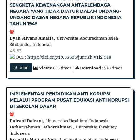
SENGKETA KEWENANGAN ANTARLEMBAGA
NEGARA YANG TIDAK DIATUR DALAM UNDANG-
UNDANG DASAR NEGARA REPUBLIK INDONESIA
TAHUN 1945
Dyah Silvana Amalia,
Universitas Abdurachman Saleh
Situbondo, Indonesia
46-63
DOI :
https://doi.org/10.55606/jurrish.v1i2.148
Views
: 665 times |
Download
: 518 times
PDF
IMPLEMENTASI PENDIDIKAN ANTI KORUPSI
MELALUI PROGRAM PUSAT EDUKASI ANTI KORUPSI
DI SEKOLAH DASAR
Dairani Dairani,
Universitas Ibrahimy, Indonesia
Fathorrahman Fathorrahman ,
Universitas Ibrahimy,
Indonesia
Faradilla Mutiara Nisa,
Universitas Jember, Indonesia