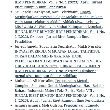
ILMU PENDIDIKAN: Vol. 2 No. 1 (2023): April : Jurnal
Riset Rumpun Ilmu Pendidikan
Sri Rezeki Hardiyanti, Rani Febriyanni,
Upaya
Meningkatkan Prestasi Belajar Melalui Model Paikem
Pada Mata Pelajaran Akidah Akhlak Siswa Kelas Vii
Mts Swasta Al Washliyah Stabat Kabupaten Langkat
,
JURNAL RISET RUMPUN ILMU PENDIDIKAN: Vol. 1 No.
2 (2022): Oktober : Jurnal Riset Rumpun Ilmu
Pendidikan
Junedi Junedi, Suprihatin Suprihatin, Mukh Nursikin,
INOVASI KURIKULUM MUATAN LOKAL TAHFIDZUL
QURAN DALAM MENINGKATKAN HASIL
PEMBELAJARAN AL-QUR’AN HADITS DI MTs NEGERI
1 BOYOLALI TAHUN 2021
,
JURNAL RISET RUMPUN
ILMU PENDIDIKAN: Vol. 1 No. 2 (2022): Oktober :
Jurnal Riset Rumpun Ilmu Pendidikan
Muhamad Ali Nursalim,
Penggunaan Metode
Complete Sentence Untuk Meningkatkan Hasil Belajar
Bahasa Indonesia Materi Teks Berita Kelas VIII
,
JURNAL RISET RUMPUN ILMU PENDIDIKAN: Vol. 2 No.
1 (2023): April : Jurnal Riset Rumpun Ilmu Pendidikan
Asmuri Asmuri, Moh Gufron,
Penggunaan Edmodo