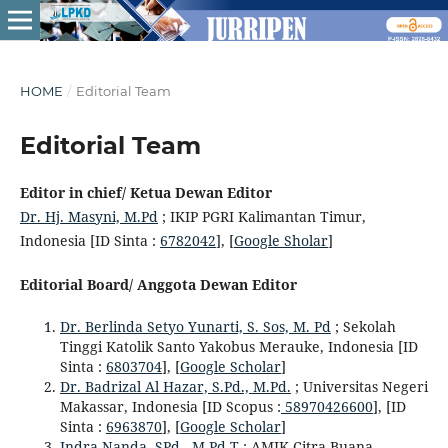
HOME
/
Editorial Team
Editorial Team
Editor in chief/ Ketua Dewan Editor
Dr. Hj. Masyni, M.Pd
; IKIP PGRI Kalimantan Timur,
Indonesia [ID Sinta :
6782042
], [
Google Sholar
]
Editorial Board/ Anggota Dewan Editor
Dr. Berlinda Setyo Yunarti, S. Sos, M. Pd
; Sekolah
Tinggi Katolik Santo Yakobus Merauke, Indonesia [ID
Sinta :
6803704
], [
Google Scholar
]
Dr. Badrizal Al Hazar, S.Pd., M.Pd.
; Universitas Negeri
Makassar, Indonesia [ID Scopus :
58970426600
], [ID
Sinta :
6963870
], [
Google Scholar
]
Indra Nanda, SPd., M.Pd.T ;
AMIK Citra Buana