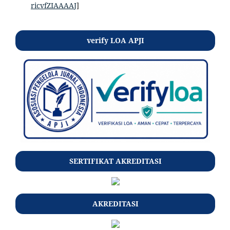
ricvfZIAAAAJ
]
verify LOA APJI
SERTIFIKAT AKREDITASI
AKREDITASI