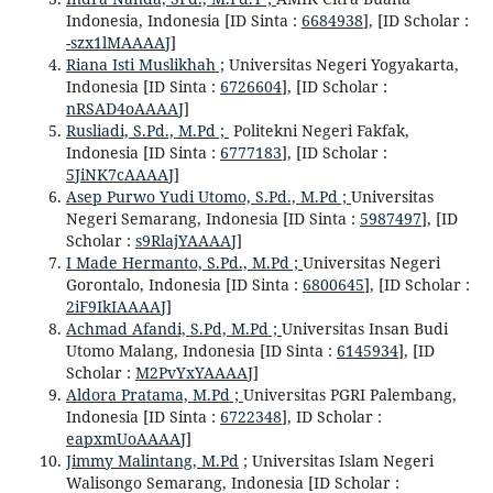
Indonesia, Indonesia [ID Sinta :
6684938
], [ID Scholar :
-szx1lMAAAAJ
]
Riana Isti Muslikhah ;
Universitas Negeri Yogyakarta,
Indonesia [ID Sinta :
6726604
], [ID Scholar :
nRSAD4oAAAAJ
]
Rusliadi, S.Pd., M.Pd ;
Politekni Negeri Fakfak,
Indonesia [ID Sinta :
6777183
], [ID Scholar :
5JiNK7cAAAAJ
]
Asep Purwo Yudi Utomo, S.Pd., M.Pd ;
Universitas
Negeri Semarang, Indonesia [ID Sinta :
5987497
], [ID
Scholar :
s9RlajYAAAAJ
]
I Made Hermanto, S.Pd., M.Pd ;
Universitas Negeri
Gorontalo, Indonesia [ID Sinta :
6800645
], [ID Scholar :
2iF9IkIAAAAJ
]
Achmad Afandi, S.Pd, M.Pd ;
Universitas Insan Budi
Utomo Malang, Indonesia [ID Sinta :
6145934
], [ID
Scholar :
M2PvYxYAAAAJ
]
Aldora Pratama, M.Pd ;
Universitas PGRI Palembang,
Indonesia [ID Sinta :
6722348
], ID Scholar :
eapxmUoAAAAJ
]
Jimmy Malintang, M.Pd
; Universitas Islam Negeri
Walisongo Semarang, Indonesia [ID Scholar :