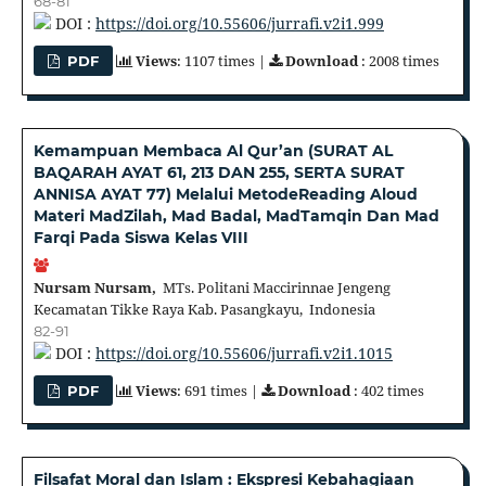
68-81
DOI :
https://doi.org/10.55606/jurrafi.v2i1.999
Views
: 1107 times |
Download
: 2008 times
PDF
Kemampuan Membaca Al Qur’an (SURAT AL
BAQARAH AYAT 61, 213 DAN 255, SERTA SURAT
ANNISA AYAT 77) Melalui MetodeReading Aloud
Materi MadZilah, Mad Badal, MadTamqin Dan Mad
Farqi Pada Siswa Kelas VIII
Nursam Nursam,
MTs. Politani Maccirinnae Jengeng
Kecamatan Tikke Raya Kab. Pasangkayu, Indonesia
82-91
DOI :
https://doi.org/10.55606/jurrafi.v2i1.1015
Views
: 691 times |
Download
: 402 times
PDF
Filsafat Moral dan Islam : Ekspresi Kebahagiaan