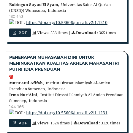
Robingun Suyud El Syam,
Universitas Sains Al-Qur’an
(UNSIQ) Wonosobo, Indonesia
130-143
DOI :
https://doi.org/10.55606/jurrafi.v2i1.1210
Views
: 553 times |
Download
: 365 times
PDF
PENERAPAN MUHASABAH DIRI UNTUK
MENINGKATKAN KUALITAS AKHLAK MAHASANTRI
PUTRI IDIA PRENDUAN
Muru’atul Afifah,
Institut Dirosat Islamiyah Al-Amien
Prenduan Sumenep, Indonesia
Irma Nur’Aini,
Institut Dirosat Islamiyah Al-Amien Prenduan
Sumenep, Indonesia
144-166
DOI :
https://doi.org/10.55606/jurrafi.v2i1.1231
Views
: 1524 times |
Download
: 3120 times
PDF