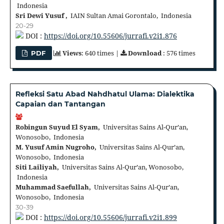
Indonesia
Sri Dewi Yusuf ,
IAIN Sultan Amai Gorontalo, Indonesia
20-29
DOI :
https://doi.org/10.55606/jurrafi.v2i1.876
Views
: 640 times |
Download
: 576 times
PDF
Refleksi Satu Abad Nahdhatul Ulama: Dialektika
Capaian dan Tantangan
Robingun Suyud El Syam,
Universitas Sains Al-Qur’an,
Wonosobo, Indonesia
M. Yusuf Amin Nugroho,
Universitas Sains Al-Qur’an,
Wonosobo, Indonesia
Siti Lailiyah,
Universitas Sains Al-Qur’an, Wonosobo,
Indonesia
Muhammad Saefullah,
Universitas Sains Al-Qur’an,
Wonosobo, Indonesia
30-39
DOI :
https://doi.org/10.55606/jurrafi.v2i1.899