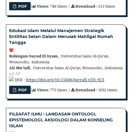
Views
: 746 times |
Download
: 513 times
PDF
Edukasi Islam Melalui Manajemen Strategik
Entititas Setan Dalam Merusak Mahligai Rumah
Tangga
Robingun Suyud El Syam,
Universitas Sains Al-Qu’an,
Wonosobo, Indonesia
Ali Mu’tafi,
Universitas Sains Al-Qu’an, Wonosobo, Indonesia
40-57
DOI :
https://doi.org/10.55606/jurrafi.v2i1.923
Views
: 775 times |
Download
: 1032 times
PDF
FILSAFAT ILMU : LANDASAN ONTOLOGI,
EPISTEMOLOGI, AKSIOLOGI DALAM KONSELING
ISLAM