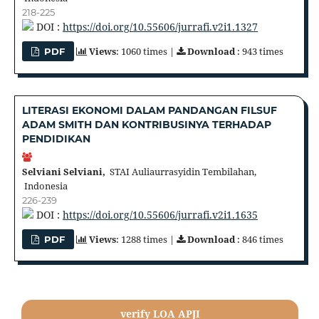
218-225
DOI :
https://doi.org/10.55606/jurrafi.v2i1.1327
Views
: 1060 times |
Download
: 943 times
PDF
LITERASI EKONOMI DALAM PANDANGAN FILSUF
ADAM SMITH DAN KONTRIBUSINYA TERHADAP
PENDIDIKAN
Selviani Selviani,
STAI Auliaurrasyidin Tembilahan,
Indonesia
226-239
DOI :
https://doi.org/10.55606/jurrafi.v2i1.1635
Views
: 1288 times |
Download
: 846 times
PDF
verify LOA APJI