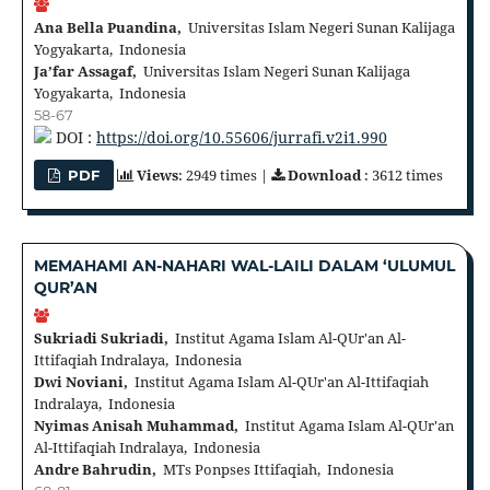
Ana Bella Puandina,
Universitas Islam Negeri Sunan Kalijaga
Yogyakarta, Indonesia
Ja’far Assagaf,
Universitas Islam Negeri Sunan Kalijaga
Yogyakarta, Indonesia
58-67
DOI :
https://doi.org/10.55606/jurrafi.v2i1.990
Views
: 2949 times |
Download
: 3612 times
PDF
MEMAHAMI AN-NAHARI WAL-LAILI DALAM ‘ULUMUL
QUR’AN
Sukriadi Sukriadi,
Institut Agama Islam Al-QUr'an Al-
Ittifaqiah Indralaya, Indonesia
Dwi Noviani,
Institut Agama Islam Al-QUr'an Al-Ittifaqiah
Indralaya, Indonesia
Nyimas Anisah Muhammad,
Institut Agama Islam Al-QUr'an
Al-Ittifaqiah Indralaya, Indonesia
Andre Bahrudin,
MTs Ponpses Ittifaqiah, Indonesia