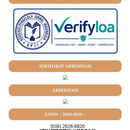
SERTIFIKAT AKREDITASI
AKREDITASI
E-ISSN .: 2828-6820 :.