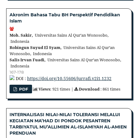
Akronim Bahasa Tabu BH Perspektif Pendidikan
Islam
Moh. Sakir,
Universitas Sains Al Qur’an Wonosobo,
Indonesia
Robingun Suyud El Syam,
Universitas Sains Al Qur’an
Wonosobo, Indonesia
Salis Irvan Fuadi,
Universitas Sains Al Qur’an Wonosobo,
Indonesia
167-178
DOI :
https://doi.org/10.55606/jurrafi.v2i1.1232
Views
: 921 times |
Download
: 861 times
PDF
INTERNALISASI NILAI-NILAI TOLERANSI MELALUI
KEGIATAN MA’HAD DI PONDOK PESANTREN
TARBIYATUL MU’ALLIMIEN AL-ISLAMIYAH AL-AMIEN
PRENDUAN