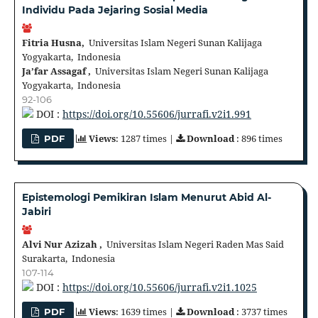
Individu Pada Jejaring Sosial Media
Fitria Husna,
Universitas Islam Negeri Sunan Kalijaga
Yogyakarta, Indonesia
Ja’far Assagaf ,
Universitas Islam Negeri Sunan Kalijaga
Yogyakarta, Indonesia
92-106
DOI :
https://doi.org/10.55606/jurrafi.v2i1.991
Views
: 1287 times |
Download
: 896 times
PDF
Epistemologi Pemikiran Islam Menurut Abid Al-
Jabiri
Alvi Nur Azizah ,
Universitas Islam Negeri Raden Mas Said
Surakarta, Indonesia
107-114
DOI :
https://doi.org/10.55606/jurrafi.v2i1.1025
Views
: 1639 times |
Download
: 3737 times
PDF