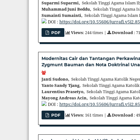
Suparmi Suparmi,
Sekolah Tinggi Agama Islam I
Muhammad Juni Beddu,
Sekolah Tinggi Agama Is
Sumainti Sumainti,
Sekolah Tinggi Agama Islam 
DOI :
https://doi.org/10.55606/jurrafi.v5i2.8
Views
: 244 times |
Download
: 7
PDF
Modernitas Cair dan Tantangan Perkawinan 
Zygmunt Bauman dan Nota Doktrinal Una
Janti Sudono,
Sekolah Tinggi Agama Katolik Neger
Yanto Sandy Tjang,
Sekolah Tinggi Agama Katolik
Laurentius Prasetyo,
Sekolah Tinggi Agama Katol
Mayong Andreas Acin,
Sekolah Tinggi Agama Kato
DOI :
https://doi.org/10.55606/jurrafi.v5i2.8
Views
: 161 times |
Download
: 4
PDF