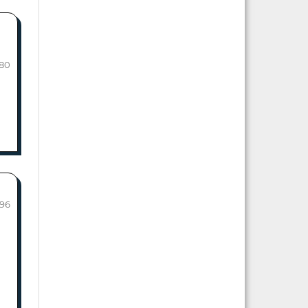
80
-96