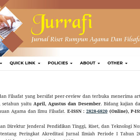
QUICK LINK
POLICIES
ABOUT
OTHER
an Filsafat yang bersifat peer-review dan terbuka menerima art
i setahun yaitu
April, Agustus dan Desember
. Bidang kajian d
huan Agama dan Ilmu Filsafat.
E-ISSN :
2828-6820
(Online), P-IS
san Direktur Jenderal Pendidikan Tinggi, Riset, dan Teknologi N
entang Peringkat Akreditasi Jurnal Ilmiah Periode I Tahun 2