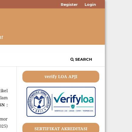
Register
Login
SEARCH
verify LOA APJI
ikel
alam
SN :
omor
025)
SERTIFIKAT AKREDITASI