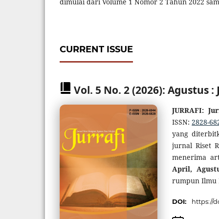
dimulai dari Volume 1 Nomor 2 Tahun 2022 sa
CURRENT ISSUE
Vol. 5 No. 2 (2026): Agustus 
JURRAFI: Ju
ISSN:
2828-68
yang diterbi
jurnal Riset
menerima art
April, Agus
rumpun Ilmu 
DOI:
https://d