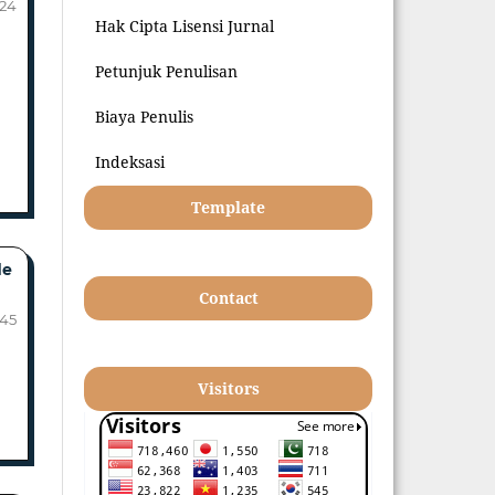
-24
Hak Cipta Lisensi Jurnal
Petunjuk Penulisan
Biaya Penulis
Indeksasi
Template
de
Contact
-45
Visitors