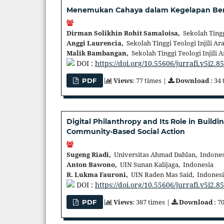
Menemukan Cahaya dalam Kegelapan Berd
Dirman Solikhin Rohit Samaloisa,
Sekolah Tinggi
Anggi Laurencia,
Sekolah Tinggi Teologi Injili Ar
Malik Bambangan,
Sekolah Tinggi Teologi Injili 
DOI :
https://doi.org/10.55606/jurrafi.v5i2.8
Views
: 77 times |
Download
: 34
PDF
Digital Philanthropy and Its Role in Buildin
Community-Based Social Action
Sugeng Riadi,
Universitas Ahmad Dahlan, Indones
Anton Bawono,
UIN Sunan Kalijaga, Indonesia
R. Lukma Fauroni,
UIN Raden Mas Said, Indones
DOI :
https://doi.org/10.55606/jurrafi.v5i2.8
Views
: 387 times |
Download
: 7
PDF