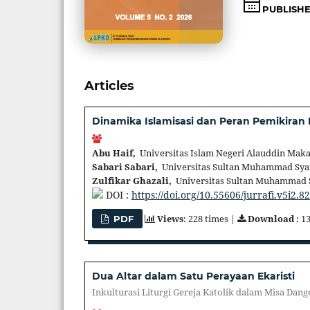
PUBLISH
Articles
Dinamika Islamisasi dan Peran Pemikira
Abu Haif,
Universitas Islam Negeri Alauddin Maka
Sabari Sabari,
Universitas Sultan Muhammad Syaf
Zulfikar Ghazali,
Universitas Sultan Muhammad S
DOI :
https://doi.org/10.55606/jurrafi.v5i2.8
Views
: 228 times |
Download
: 1
PDF
Dua Altar dalam Satu Perayaan Ekaristi
Inkulturasi Liturgi Gereja Katolik dalam Misa D