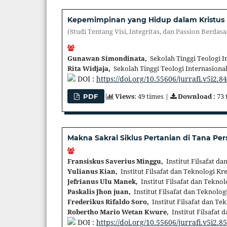
Kepemimpinan yang Hidup dalam Kristus
(Studi Tentang Visi, Integritas, dan Passion Berdas
Gunawan Simondinata,
Sekolah Tinggi Teologi I
Rita Widjaja,
Sekolah Tinggi Teologi Internasiona
DOI :
https://doi.org/10.55606/jurrafi.v5i2.8
Views
: 49 times |
Download
: 73
PDF
Makna Sakral Siklus Pertanian di Tana Per
Fransiskus Saverius Minggu,
Institut Filsafat da
Yulianus Kian,
Institut Filsafat dan Teknologi Kr
Jefrianus Ulu Manek,
Institut Filsafat dan Teknol
Paskalis Jhon juan,
Institut Filsafat dan Teknolog
Frederikus Rifaldo Soro,
Institut Filsafat dan Te
Robertho Mario Wetan Kwure,
Institut Filsafat 
DOI :
https://doi.org/10.55606/jurrafi.v5i2.8