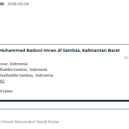
ED:
2026-05-06
n Muhammad Basiuni Imran di Sambas, Kalimantan Barat
01
ssar, Indonesia
iuddin Sambas, Indonesia
yafiuddin Sambas, Indonesia
202
38 times
ange Umum Masyarakat Dayak Kayan