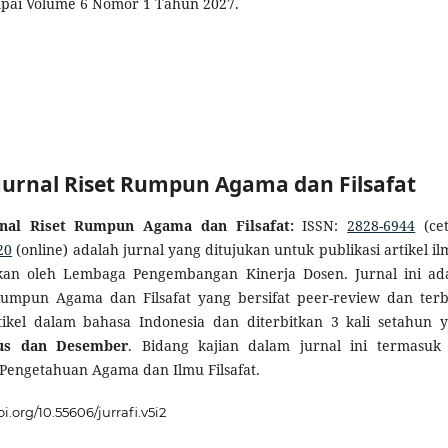
mpai Volume 6 Nomor 1 Tahun 2027.
: Jurnal Riset Rumpun Agama dan Filsafat
rnal Riset Rumpun Agama dan Filsafat:
ISSN:
2828-6944
(cet
20
(online) adalah jurnal yang ditujukan untuk publikasi artikel il
tkan oleh Lembaga Pengembangan Kinerja Dosen. Jurnal ini ad
 Rumpun Agama dan Filsafat yang bersifat peer-review dan ter
ikel dalam bahasa Indonesia dan diterbitkan 3 kali setahun y
tus dan Desember
. Bidang kajian dalam jurnal ini termasuk
Pengetahuan Agama dan Ilmu Filsafat.
oi.org/10.55606/jurrafi.v5i2