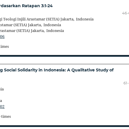
asarkan Ratapan 3:1-24
46-
 Teologi Injili Arastamar (SETIA) Jakarta, Indonesia
astamar (SETIA) Jakarta, Indonesia
Arastamar (SETIA) Jakarta, Indonesia
506
 times
g Social Solidarity in Indonesia: A Qualitative Study of
61
ia
ia
502
0 times