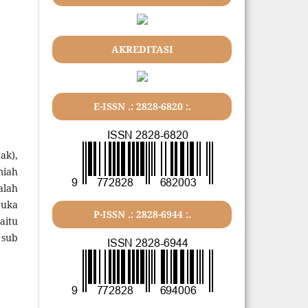
AKREDITASI
E-ISSN .: 2828-6820 :.
ak),
miah
alah
buka
P-ISSN .: 2828-6944 :.
aitu
 sub