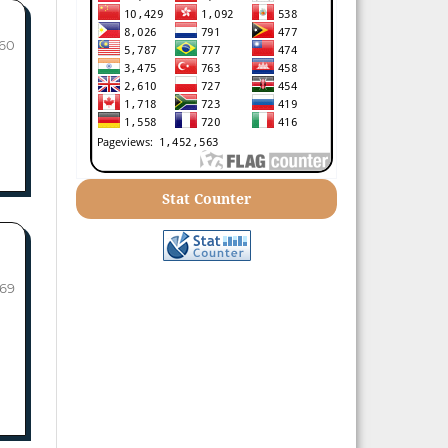
60
Stat Counter
-69