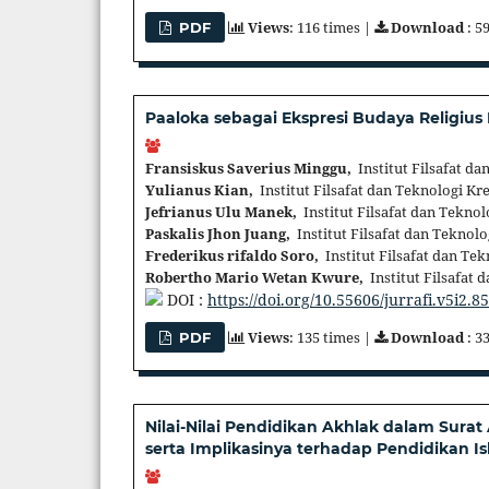
Views
: 116 times |
Download
: 5
PDF
Paaloka sebagai Ekspresi Budaya Religius
Fransiskus Saverius Minggu,
Institut Filsafat da
Yulianus Kian,
Institut Filsafat dan Teknologi Kr
Jefrianus Ulu Manek,
Institut Filsafat dan Teknol
Paskalis Jhon Juang,
Institut Filsafat dan Teknolo
Frederikus rifaldo Soro,
Institut Filsafat dan Tek
Robertho Mario Wetan Kwure,
Institut Filsafat 
DOI :
https://doi.org/10.55606/jurrafi.v5i2.8
Views
: 135 times |
Download
: 3
PDF
Nilai-Nilai Pendidikan Akhlak dalam Surat A
serta Implikasinya terhadap Pendidikan 