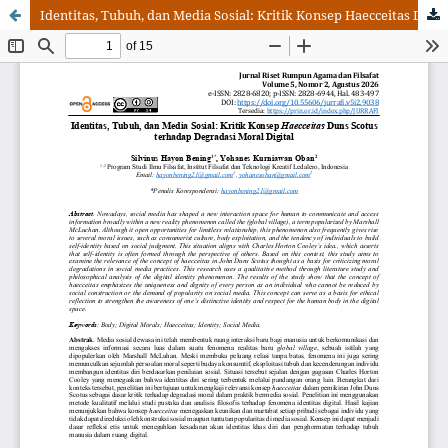
Identitas, Tubuh, dan Media Sosial: Kritik Konsep Haecceitas Duns Scotus terhadap Degradasi Moral Digital