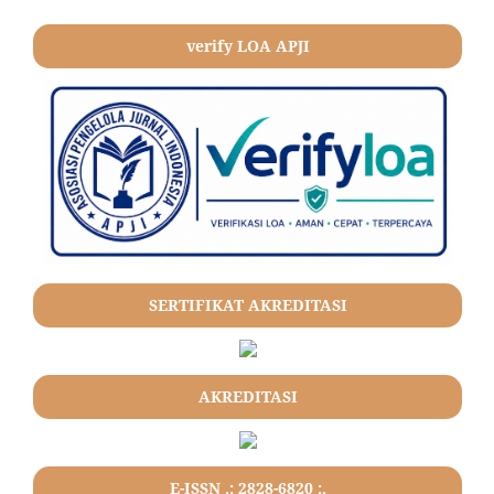
verify LOA APJI
SERTIFIKAT AKREDITASI
AKREDITASI
E-ISSN .: 2828-6820 :.