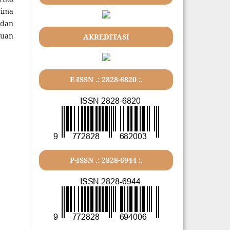
rima
 dan
huan
AKREDITASI
E-ISSN .: 2828-6820 :.
P-ISSN .: 2828-6944 :.