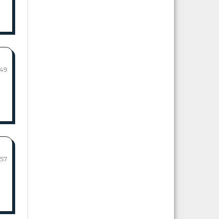
149
157