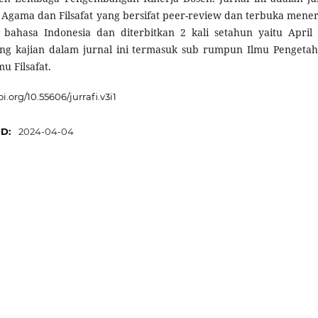
Agama dan Filsafat yang bersifat peer-review dan terbuka mene
m bahasa Indonesia dan diterbitkan 2 kali setahun yaitu April
ang kajian dalam jurnal ini termasuk sub rumpun Ilmu Pengeta
u Filsafat.
oi.org/10.55606/jurrafi.v3i1
ED:
2024-04-04