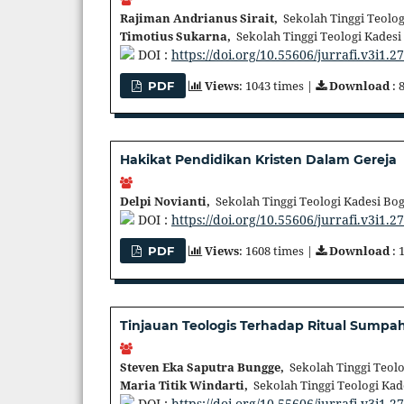
Rajiman Andrianus Sirait,
Sekolah Tinggi Teolog
Timotius Sukarna,
Sekolah Tinggi Teologi Kadesi
DOI :
https://doi.org/10.55606/jurrafi.v3i1.2
Views
: 1043 times |
Download
: 
PDF
Hakikat Pendidikan Kristen Dalam Gereja
Delpi Novianti,
Sekolah Tinggi Teologi Kadesi Bo
DOI :
https://doi.org/10.55606/jurrafi.v3i1.2
Views
: 1608 times |
Download
: 
PDF
Tinjauan Teologis Terhadap Ritual Sumpa
Steven Eka Saputra Bungge,
Sekolah Tinggi Teolo
Maria Titik Windarti,
Sekolah Tinggi Teologi Kad
DOI :
https://doi.org/10.55606/jurrafi.v3i1.2