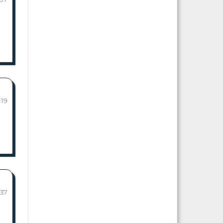
119
137