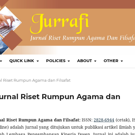
QUICK LINK
POLICIES
ABOUT
OTHER
Jurnal Riset Rumpun Agama dan Filsafat
 : Jurnal Riset Rumpun Agama dan
nal Riset Rumpun Agama dan Filsafat:
ISSN:
2828-6944
(cetak), I
ine) adalah jurnal yang ditujukan untuk publikasi artikel ilmiah 
oleh Lembaga Pengembangan Kinerja Dosen. Jurnal ini adalah ju