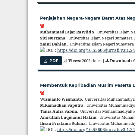
Penjajahan Negara-Negara Barat Atas Neg
Muhammad Fajar Rasyiid S,
Universitas Islam Ne
Siti Nurzana,
Universitas Islam Negeri Sumatera U
Zaini Dahlan,
Universitas Islam Negeri Sumatera 
DOI :
https://doi.org/10.55606/jurrafi.v3i1.2
Views
: 2002 times |
Download
: 
PDF
Membentuk Kepribadian Muslim Peserta Di
Wismanto Wismanto,
Universitas Muhammadiyah
M.Ramadhan Saputra,
Universitas Muhammadiya
Tania Aulia Sabila,
Universitas Muhammadiyah R
Amrullah Luqmanul Hakim,
Universitas Muham
Ihsan Priatama Sukma,
Universitas Muhammadiy
DOI :
https://doi.org/10.55606/jurrafi.v3i1.2