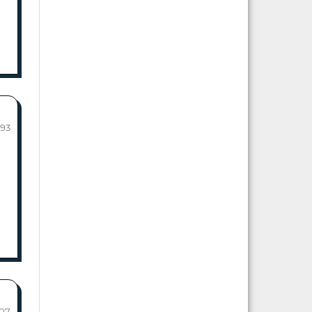
-93
107