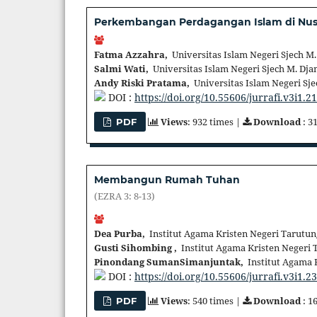
Perkembangan Perdagangan Islam di Nu
Fatma Azzahra,
Universitas Islam Negeri Sjech M.
Salmi Wati,
Universitas Islam Negeri Sjech M. Dja
Andy Riski Pratama,
Universitas Islam Negeri Sje
DOI :
https://doi.org/10.55606/jurrafi.v3i1.2
Views
: 932 times |
Download
: 3
PDF
Membangun Rumah Tuhan
(EZRA 3: 8-13)
Dea Purba,
Institut Agama Kristen Negeri Tarutun
Gusti Sihombing ,
Institut Agama Kristen Negeri 
Pinondang SumanSimanjuntak,
Institut Agama 
DOI :
https://doi.org/10.55606/jurrafi.v3i1.2
Views
: 540 times |
Download
: 1
PDF