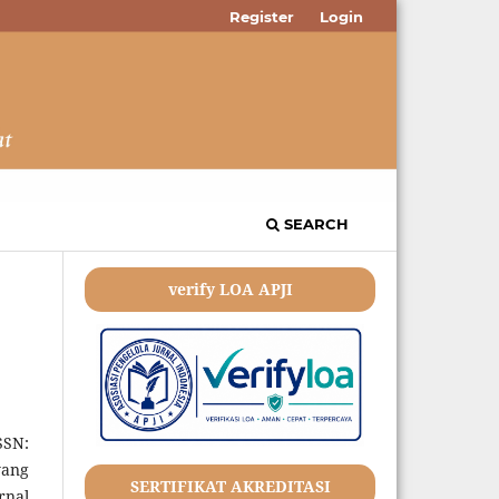
Register
Login
SEARCH
verify LOA APJI
SSN:
yang
SERTIFIKAT AKREDITASI
rnal