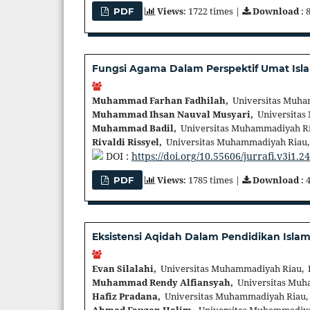
Views
: 1722 times |
Download
: 
PDF
Fungsi Agama Dalam Perspektif Umat Isla
Muhammad Farhan Fadhilah,
Universitas Muha
Muhammad Ihsan Nauval Musyari,
Universitas
Muhammad Badil,
Universitas Muhammadiyah Ri
Rivaldi Rissyel,
Universitas Muhammadiyah Riau,
DOI :
https://doi.org/10.55606/jurrafi.v3i1.2
Views
: 1785 times |
Download
: 
PDF
Eksistensi Aqidah Dalam Pendidikan Is
Evan Silalahi,
Universitas Muhammadiyah Riau, 
Muhammad Rendy Alfiansyah,
Universitas Muh
Hafiz Pradana,
Universitas Muhammadiyah Riau,