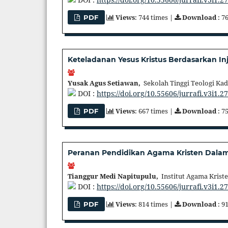
Views
: 744 times |
Download
: 7
PDF
Keteladanan Yesus Kristus Berdasarkan In
Yusak Agus Setiawan,
Sekolah Tinggi Teologi Kad
DOI :
https://doi.org/10.55606/jurrafi.v3i1.2
Views
: 667 times |
Download
: 7
PDF
Peranan Pendidikan Agama Kristen Dala
Tianggur Medi Napitupulu,
Institut Agama Kriste
DOI :
https://doi.org/10.55606/jurrafi.v3i1.2
Views
: 814 times |
Download
: 9
PDF