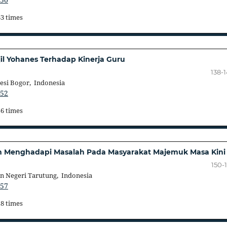
63 times
jil Yohanes Terhadap Kinerja Guru
138-
esi Bogor, Indonesia
752
56 times
m Menghadapi Masalah Pada Masyarakat Majemuk Masa Kini
150-
n Negeri Tarutung, Indonesia
757
18 times