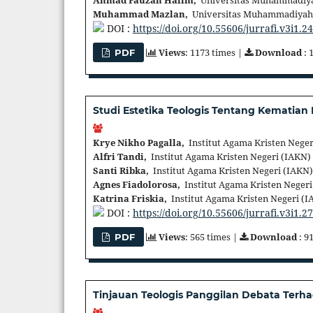
Ahmad Fauzan Halim,
Universitas Muhammadiya
Muhammad Mazlan,
Universitas Muhammadiyah 
DOI :
https://doi.org/10.55606/jurrafi.v3i1.2
Views
: 1173 times |
Download
: 
PDF
Studi Estetika Teologis Tentang Kematia
Krye Nikho Pagalla,
Institut Agama Kristen Neger
Alfri Tandi,
Institut Agama Kristen Negeri (IAKN)
Santi Ribka,
Institut Agama Kristen Negeri (IAKN)
Agnes Fiadolorosa,
Institut Agama Kristen Negeri
Katrina Friskia,
Institut Agama Kristen Negeri (I
DOI :
https://doi.org/10.55606/jurrafi.v3i1.2
Views
: 565 times |
Download
: 9
PDF
Tinjauan Teologis Panggilan Debata Terh