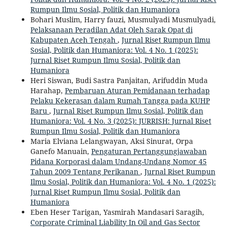
Rumpun Ilmu Sosial, Politik dan Humaniora
Bohari Muslim, Harry fauzi, Musmulyadi Musmulyadi,
Pelaksanaan Peradilan Adat Oleh Sarak Opat di
Kabupaten Aceh Tengah
,
Jurnal Riset Rumpun Ilmu
Sosial, Politik dan Humaniora: Vol. 4 No. 1 (2025):
Jurnal Riset Rumpun Ilmu Sosial, Politik dan
Humaniora
Heri Siswan, Budi Sastra Panjaitan, Arifuddin Muda
Harahap,
Pembaruan Aturan Pemidanaan terhadap
Pelaku Kekerasan dalam Rumah Tangga pada KUHP
Baru
,
Jurnal Riset Rumpun Ilmu Sosial, Politik dan
Humaniora: Vol. 4 No. 3 (2025): JURRISH: Jurnal Riset
Rumpun Ilmu Sosial, Politik dan Humaniora
Maria Elviana Lelangwayan, Aksi Sinurat, Orpa
Ganefo Manuain,
Pengaturan Pertanggungjawaban
Pidana Korporasi dalam Undang-Undang Nomor 45
Tahun 2009 Tentang Perikanan
,
Jurnal Riset Rumpun
Ilmu Sosial, Politik dan Humaniora: Vol. 4 No. 1 (2025):
Jurnal Riset Rumpun Ilmu Sosial, Politik dan
Humaniora
Eben Heser Tarigan, Yasmirah Mandasari Saragih,
Corporate Criminal Liability In Oil and Gas Sector