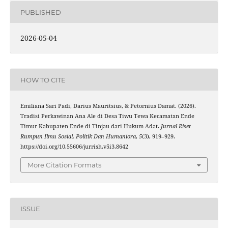
PUBLISHED
2026-05-04
HOW TO CITE
Emiliana Sari Padi, Darius Mauritsius, & Petornius Damat. (2026).
Tradisi Perkawinan Ana Ale di Desa Tiwu Tewa Kecamatan Ende
Timur Kabupaten Ende di Tinjau dari Hukum Adat.
Jurnal Riset
Rumpun Ilmu Sosial, Politik Dan Humaniora
,
5
(3), 919–929.
https://doi.org/10.55606/jurrish.v5i3.8642
More Citation Formats
ISSUE