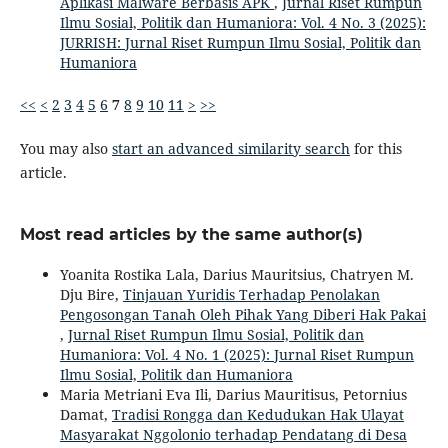
Aplikasi Malware Berbasis APK
,
Jurnal Riset Rumpun
Ilmu Sosial, Politik dan Humaniora: Vol. 4 No. 3 (2025):
JURRISH: Jurnal Riset Rumpun Ilmu Sosial, Politik dan
Humaniora
<<
<
2
3
4
5
6
7
8
9
10
11
>
>>
You may also
start an advanced similarity search
for this
article.
Most read articles by the same author(s)
Yoanita Rostika Lala, Darius Mauritsius, Chatryen M.
Dju Bire,
Tinjauan Yuridis Terhadap Penolakan
Pengosongan Tanah Oleh Pihak Yang Diberi Hak Pakai
,
Jurnal Riset Rumpun Ilmu Sosial, Politik dan
Humaniora: Vol. 4 No. 1 (2025): Jurnal Riset Rumpun
Ilmu Sosial, Politik dan Humaniora
Maria Metriani Eva Ili, Darius Mauritisus, Petornius
Damat,
Tradisi Rongga dan Kedudukan Hak Ulayat
Masyarakat Nggolonio terhadap Pendatang di Desa