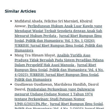
Similar Articles
Mufidatul Ahada, Felicitas Sri Marniati, Khoirul
Anwar,
Perlindungan Hukum Anak Luar Kawin yang
Mendapat Wasiat Terkait Sengketa dengan Anak Sah
Menurut Hukum Perdata
,
Jurnal Riset Rumpun Ilmu
Sosial, Politik dan Humaniora: Vol. 5 No. 1 (2026):
JURRISH: Jurnal Riset Rumpun Ilmu Sosial, Politik dan
Humaniora
Mang Tra Himam Idayat,
Analisis Yuridis Asas
Praduga Tidak Bersalah Pada Sistem Peradilan Pidana
Dalam Perspektif Hak Asasi Manusia
,
Jurnal Riset
Rumpun Ilmu Sosial, Politik dan Humaniora: Vol. 4 No.
4 (2025): JURRISH: Jurnal Riset Rumpun Ilmu Sosial,
Politik dan Humaniora
Gusdiawan Gusdiawan, Mardalena Hanifah, Dasrol
Dasrol,
Pembatalan Perkawinan yang Daluwarsa
menurut Undang-Undang Nomor 1 Tahun 1974
tentang Perkawinan: Studi Putusan Nomor
1/Pdt.G/2021/PA.Pbr
,
Jurnal Riset Rumpun Ilmu Sosial,
Politik dan Humaniora: Vol. 4 No. 2 (2025): Jurnal Riset