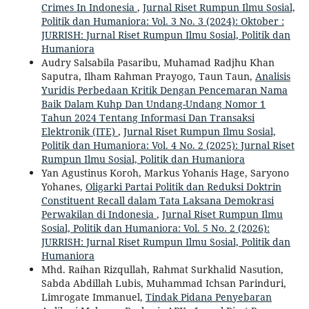
Crimes In Indonesia
,
Jurnal Riset Rumpun Ilmu Sosial,
Politik dan Humaniora: Vol. 3 No. 3 (2024): Oktober :
JURRISH: Jurnal Riset Rumpun Ilmu Sosial, Politik dan
Humaniora
Audry Salsabila Pasaribu, Muhamad Radjhu Khan
Saputra, Ilham Rahman Prayogo, Taun Taun,
Analisis
Yuridis Perbedaan Kritik Dengan Pencemaran Nama
Baik Dalam Kuhp Dan Undang-Undang Nomor 1
Tahun 2024 Tentang Informasi Dan Transaksi
Elektronik (ITE)
,
Jurnal Riset Rumpun Ilmu Sosial,
Politik dan Humaniora: Vol. 4 No. 2 (2025): Jurnal Riset
Rumpun Ilmu Sosial, Politik dan Humaniora
Yan Agustinus Koroh, Markus Yohanis Hage, Saryono
Yohanes,
Oligarki Partai Politik dan Reduksi Doktrin
Constituent Recall dalam Tata Laksana Demokrasi
Perwakilan di Indonesia
,
Jurnal Riset Rumpun Ilmu
Sosial, Politik dan Humaniora: Vol. 5 No. 2 (2026):
JURRISH: Jurnal Riset Rumpun Ilmu Sosial, Politik dan
Humaniora
Mhd. Raihan Rizqullah, Rahmat Surkhalid Nasution,
Sabda Abdillah Lubis, Muhammad Ichsan Parinduri,
Limrogate Immanuel,
Tindak Pidana Penyebaran