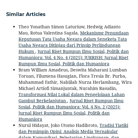
Similar Articles
Theo Yonathan Simon Laturiuw, Hedwig Adianto
Mau, Rotua Valentina Sagala,
Mekanisme Penundaan
Keputusan Tata Usaha Negara dalam Sengketa Tata
Usaha Negara Ditinjau dari Prinsip Perlindungan
Hukum
,
Jurnal Riset Rumpun Ilmu Sosial, Politik dan
Humaniora: Vol. 4 No. 4 (2025): JURRISH: Jurnal Riset
Rumpun Ilmu Sosial, Politik dan Humaniora
Bram William Amadeus, Deswita Maharani Lumban
Toruan, Filumena Hasugian, Flora Tresia Br. Purba,
Muhammad Fathir, Nabiilah Nurza Herlambang, Wira
Michael Artiofi Simanjuntak, Nurahim Rasudin,
Transformasi Nilai Lokal dalam Pengelolaan Lahan
Gambut Berkelanjutan
,
Jurnal Riset Rumpun Ilmu
Sosial, Politik dan Humaniora: Vol. 4 No. 2 (2025):
Jurnal Riset Rumpun Ilmu Sosial, Politik dan
Humaniora
Nurul Hidayat, Joko Utomo Hadibroto,
Tradisi Tiatiki
dan Pemimpin Opini: Analisis Media Vernakular
dalam Komunikasi, Pelestarian Lingkungan, dan