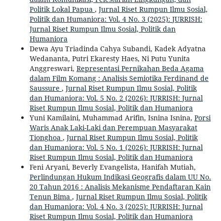
Politik Lokal Papua
,
Jurnal Riset Rumpun Ilmu Sosial,
Politik dan Humaniora: Vol. 4 No. 3 (2025): JURRISH:
Jurnal Riset Rumpun Ilmu Sosial, Politik dan
Humaniora
Dewa Ayu Triadinda Cahya Subandi, Kadek Adyatna
Wedananta, Putri Ekaresty Haes, Ni Putu Yunita
Anggreswari,
Representasi Pernikahan Beda Agama
dalam Film Komang : Analisis Semiotika Ferdinand de
Saussure
,
Jurnal Riset Rumpun Ilmu Sosial, Politik
dan Humaniora: Vol. 5 No. 2 (2026): JURRISH: Jurnal
Riset Rumpun Ilmu Sosial, Politik dan Humaniora
Yuni Kamilaini, Muhammad Arifin, Isnina Isnina,
Porsi
Waris Anak Laki-Laki dan Perempuan Masyarakat
Tionghoa
,
Jurnal Riset Rumpun Ilmu Sosial, Politik
dan Humaniora: Vol. 5 No. 1 (2026): JURRISH: Jurnal
Riset Rumpun Ilmu Sosial, Politik dan Humaniora
Feni Aryani, Beverly Evangelista, Hanifah Mutiah,
Perlindungan Hukum Indikasi Geografis dalam UU No.
20 Tahun 2016 : Analisis Mekanisme Pendaftaran Kain
Tenun Bima
,
Jurnal Riset Rumpun Ilmu Sosial, Politik
dan Humaniora: Vol. 4 No. 3 (2025): JURRISH: Jurnal
Riset Rumpun Ilmu Sosial, Politik dan Humaniora