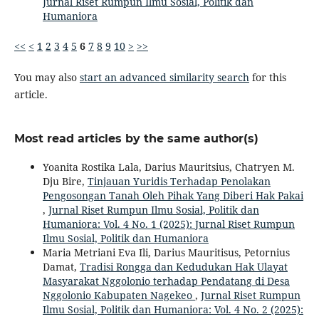
Jurnal Riset Rumpun Ilmu Sosial, Politik dan
Humaniora
<<
<
1
2
3
4
5
6
7
8
9
10
>
>>
You may also
start an advanced similarity search
for this
article.
Most read articles by the same author(s)
Yoanita Rostika Lala, Darius Mauritsius, Chatryen M.
Dju Bire,
Tinjauan Yuridis Terhadap Penolakan
Pengosongan Tanah Oleh Pihak Yang Diberi Hak Pakai
,
Jurnal Riset Rumpun Ilmu Sosial, Politik dan
Humaniora: Vol. 4 No. 1 (2025): Jurnal Riset Rumpun
Ilmu Sosial, Politik dan Humaniora
Maria Metriani Eva Ili, Darius Mauritisus, Petornius
Damat,
Tradisi Rongga dan Kedudukan Hak Ulayat
Masyarakat Nggolonio terhadap Pendatang di Desa
Nggolonio Kabupaten Nagekeo
,
Jurnal Riset Rumpun
Ilmu Sosial, Politik dan Humaniora: Vol. 4 No. 2 (2025):