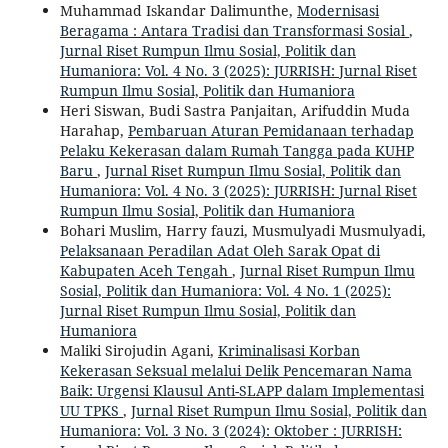
Muhammad Iskandar Dalimunthe,
Modernisasi
Beragama : Antara Tradisi dan Transformasi Sosial
,
Jurnal Riset Rumpun Ilmu Sosial, Politik dan
Humaniora: Vol. 4 No. 3 (2025): JURRISH: Jurnal Riset
Rumpun Ilmu Sosial, Politik dan Humaniora
Heri Siswan, Budi Sastra Panjaitan, Arifuddin Muda
Harahap,
Pembaruan Aturan Pemidanaan terhadap
Pelaku Kekerasan dalam Rumah Tangga pada KUHP
Baru
,
Jurnal Riset Rumpun Ilmu Sosial, Politik dan
Humaniora: Vol. 4 No. 3 (2025): JURRISH: Jurnal Riset
Rumpun Ilmu Sosial, Politik dan Humaniora
Bohari Muslim, Harry fauzi, Musmulyadi Musmulyadi,
Pelaksanaan Peradilan Adat Oleh Sarak Opat di
Kabupaten Aceh Tengah
,
Jurnal Riset Rumpun Ilmu
Sosial, Politik dan Humaniora: Vol. 4 No. 1 (2025):
Jurnal Riset Rumpun Ilmu Sosial, Politik dan
Humaniora
Maliki Sirojudin Agani,
Kriminalisasi Korban
Kekerasan Seksual melalui Delik Pencemaran Nama
Baik: Urgensi Klausul Anti-SLAPP dalam Implementasi
UU TPKS
,
Jurnal Riset Rumpun Ilmu Sosial, Politik dan
Humaniora: Vol. 3 No. 3 (2024): Oktober : JURRISH: