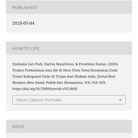
PUBLISHED
2026-05-04
HOW TO CITE
Emiliana Sari Padi, Darius Mauritsius, & Petornius Damat. (2026).
Tradisi Perkawinan Ana Ale di Desa Tiwu Tewa Kecamatan Ende
Timur Kabupaten Ende di Tinjau dari Hukum Adat.
Jurnal Riset
Rumpun Ilmu Sosial, Politik Dan Humaniora
,
5
(3), 919–929.
https://doi.org/10.55606/jurrish.v5i3.8642
More Citation Formats
ISSUE