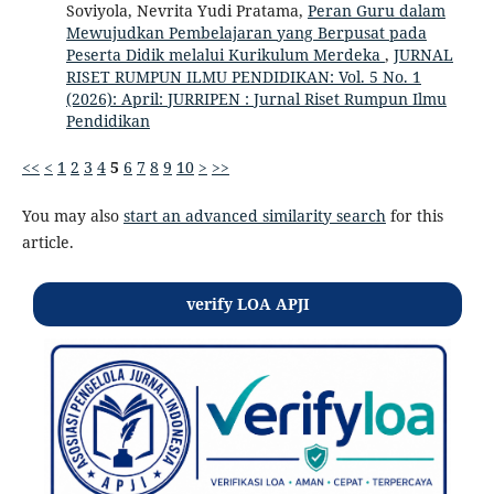
Soviyola, Nevrita Yudi Pratama,
Peran Guru dalam
Mewujudkan Pembelajaran yang Berpusat pada
Peserta Didik melalui Kurikulum Merdeka
,
JURNAL
RISET RUMPUN ILMU PENDIDIKAN: Vol. 5 No. 1
(2026): April: JURRIPEN : Jurnal Riset Rumpun Ilmu
Pendidikan
<<
<
1
2
3
4
5
6
7
8
9
10
>
>>
You may also
start an advanced similarity search
for this
article.
verify LOA APJI