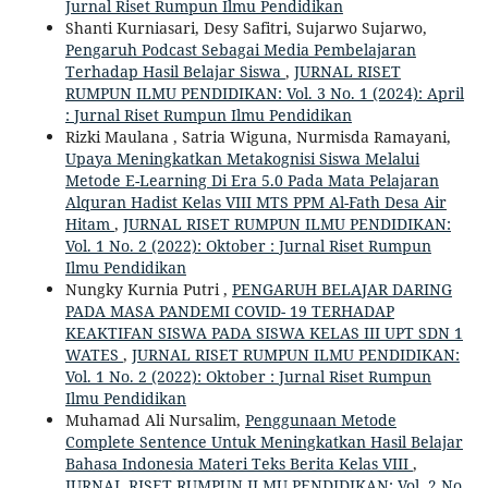
Jurnal Riset Rumpun Ilmu Pendidikan
Shanti Kurniasari, Desy Safitri, Sujarwo Sujarwo,
Pengaruh Podcast Sebagai Media Pembelajaran
Terhadap Hasil Belajar Siswa
,
JURNAL RISET
RUMPUN ILMU PENDIDIKAN: Vol. 3 No. 1 (2024): April
: Jurnal Riset Rumpun Ilmu Pendidikan
Rizki Maulana , Satria Wiguna, Nurmisda Ramayani,
Upaya Meningkatkan Metakognisi Siswa Melalui
Metode E-Learning Di Era 5.0 Pada Mata Pelajaran
Alquran Hadist Kelas VIII MTS PPM Al-Fath Desa Air
Hitam
,
JURNAL RISET RUMPUN ILMU PENDIDIKAN:
Vol. 1 No. 2 (2022): Oktober : Jurnal Riset Rumpun
Ilmu Pendidikan
Nungky Kurnia Putri ,
PENGARUH BELAJAR DARING
PADA MASA PANDEMI COVID- 19 TERHADAP
KEAKTIFAN SISWA PADA SISWA KELAS III UPT SDN 1
WATES
,
JURNAL RISET RUMPUN ILMU PENDIDIKAN:
Vol. 1 No. 2 (2022): Oktober : Jurnal Riset Rumpun
Ilmu Pendidikan
Muhamad Ali Nursalim,
Penggunaan Metode
Complete Sentence Untuk Meningkatkan Hasil Belajar
Bahasa Indonesia Materi Teks Berita Kelas VIII
,
JURNAL RISET RUMPUN ILMU PENDIDIKAN: Vol. 2 No.