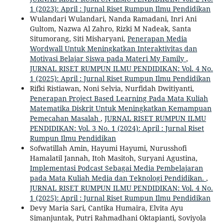
1 (2023): April : Jurnal Riset Rumpun Ilmu Pendidikan
Wulandari Wulandari, Nanda Ramadani, Inri Ani
Gultom, Nazwa Al Zahro, Rizki M Nadeak, Santa
Situmorang, Siti Misharyani,
Penerapan Media
Wordwall Untuk Meningkatkan Interaktivitas dan
Motivasi Belajar Siswa pada Materi My Family
,
JURNAL RISET RUMPUN ILMU PENDIDIKAN: Vol. 4 No.
1 (2025): April : Jurnal Riset Rumpun Ilmu Pendidikan
Rifki Ristiawan, Noni Selvia, Nurfidah Dwitiyanti,
Penerapan Project Based Learning Pada Mata Kuliah
Matematika Diskrit Untuk Meningkatkan Kemampuan
Pemecahan Masalah
,
JURNAL RISET RUMPUN ILMU
PENDIDIKAN: Vol. 3 No. 1 (2024): April : Jurnal Riset
Rumpun Ilmu Pendidikan
Sofwatillah Amin, Hayumi Hayumi, Nurusshofi
Hamalatil Jannah, Itoh Masitoh, Suryani Agustina,
Implementasi Podcast Sebagai Media Pembelajaran
pada Mata Kuliah Media dan Teknologi Pendidikan.
,
JURNAL RISET RUMPUN ILMU PENDIDIKAN: Vol. 4 No.
1 (2025): April : Jurnal Riset Rumpun Ilmu Pendidikan
Devy Maria Sari, Cantika Humaira, Elvita Ayu
Simanjuntak, Putri Rahmadhani Oktapianti, Soviyola