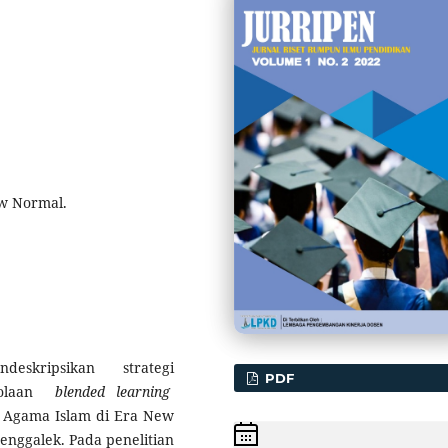
ew Normal.
eskripsikan strategi
PDF
elolaan
blended learning
 Agama Islam di Era New
ggalek. Pada penelitian