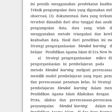
ini penulis menggunakan pendekatan kualitati
Teknik pengumpulan data yang digunakan melip
observasi, (3). dokumentasi. Data yang terkum
tersebut dianalisis dari situs tunggal dan anali
pengumpulan data, data yang telah di
menggunakan metode triangulasi dan ket
keabsahan data. Hasil dari penelitian in
Strategi pengorganisasian
blended learning
d
belajar Pendidikan Agama Islam di Era New 
a) Strategi pengorganisasian mikro di
pengorganisasian isi pembelajaran pada 
metode
blended learning
meliputi perencanaa
memilih model pembelajaran yang tepat, pem
dan perencanaan penataan kelas. b) Strategi
pembelajaran
blended learning
dalam menin
Pendidikan Agama Islam dilakukan dengan
Prota, silabus dan perencanaan-perencan
penyampaian
blended learning
dalam meni
Pendidikan Agama Islam di Era New Nor