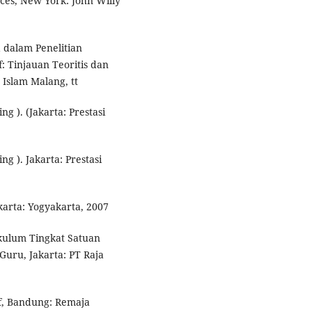
ces, New York: John Willy
dalam Penelitian
f: Tinjauan Teoritis dan
 Islam Malang, tt
 ). (Jakarta: Prestasi
 ). Jakarta: Prestasi
karta: Yogyakarta, 2007
kulum Tingkat Satuan
Guru, Jakarta: PT Raja
if, Bandung: Remaja