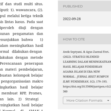
f dan studi multi situs.
PUBLISHED
uti: 1). wawancara, (2).
pul melalui ketiga teknik
2022-09-28
sis lintas kasus. Pada saat
peroleh diuji dengan
ekunan pengamatan dan
HOW TO CITE
i menunjukkan bahwa 1)
alam meningkatkan hasil
Normal dilakukan dengan
Awik Septyani, & Agus Zaenul Fitri.
(2022). STRATEGI BLENDED
lakukan dengan metode
LEARNING DALAM MENINGKATKA
Perencanaan penerapan
HASIL BELAJAR PENDIDIKAN
n materi pembelajaran,
AGAMA ISLAM DI ERA NEW
buatan kelompok belajar
NORMAL .
JURNAL RISET RUMPUN
 pengorganisasian makro
ILMU PENDIDIKAN
,
1
(2), 179–193.
https://doi.org/10.55606/jurripen.v1i2
gkatkan hasil belajar
360
 membuat RPP, Promes,
aan lain. 2) Strategi
More Citation Formats
ngkatkan hasil belajar
mal Normal di SMAN 1