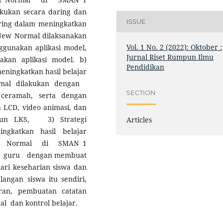
kukan secara daring dan
ISSUE
ring dalam meningkatkan
 New Normal dilaksanakan
Vol. 1 No. 2 (2022): Oktober :
unakan aplikasi model,
Jurnal Riset Rumpun Ilmu
kan aplikasi model. b)
Pendidikan
eningkatkan hasil belajar
mal dilakukan dengan
SECTION
ceramah, serta dengan
LCD, video animasi, dan
pun LKS, 3) Strategi
Articles
ngkatkan hasil belajar
mal Normal di SMAN 1
an guru dengan membuat
 dari keseharian siswa dan
langan siswa itu sendiri,
ran, pembuatan catatan
al dan kontrol belajar.