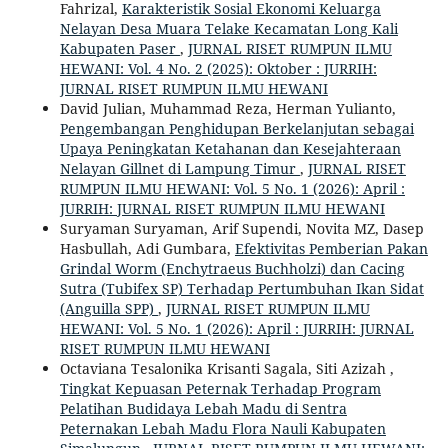
Fahrizal,
Karakteristik Sosial Ekonomi Keluarga
Nelayan Desa Muara Telake Kecamatan Long Kali
Kabupaten Paser
,
JURNAL RISET RUMPUN ILMU
HEWANI: Vol. 4 No. 2 (2025): Oktober : JURRIH:
JURNAL RISET RUMPUN ILMU HEWANI
David Julian, Muhammad Reza, Herman Yulianto,
Pengembangan Penghidupan Berkelanjutan sebagai
Upaya Peningkatan Ketahanan dan Kesejahteraan
Nelayan Gillnet di Lampung Timur
,
JURNAL RISET
RUMPUN ILMU HEWANI: Vol. 5 No. 1 (2026): April :
JURRIH: JURNAL RISET RUMPUN ILMU HEWANI
Suryaman Suryaman, Arif Supendi, Novita MZ, Dasep
Hasbullah, Adi Gumbara,
Efektivitas Pemberian Pakan
Grindal Worm (Enchytraeus Buchholzi) dan Cacing
Sutra (Tubifex SP) Terhadap Pertumbuhan Ikan Sidat
(Anguilla SPP)
,
JURNAL RISET RUMPUN ILMU
HEWANI: Vol. 5 No. 1 (2026): April : JURRIH: JURNAL
RISET RUMPUN ILMU HEWANI
Octaviana Tesalonika Krisanti Sagala, Siti Azizah ,
Tingkat Kepuasan Peternak Terhadap Program
Pelatihan Budidaya Lebah Madu di Sentra
Peternakan Lebah Madu Flora Nauli Kabupaten