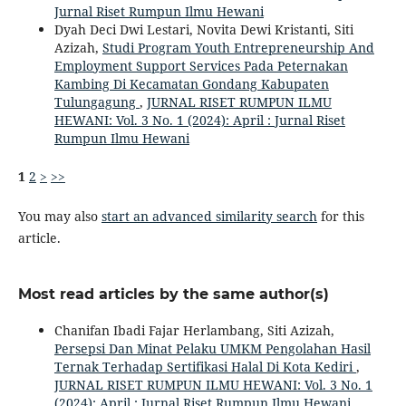
Jurnal Riset Rumpun Ilmu Hewani
Dyah Deci Dwi Lestari, Novita Dewi Kristanti, Siti
Azizah,
Studi Program Youth Entrepreneurship And
Employment Support Services Pada Peternakan
Kambing Di Kecamatan Gondang Kabupaten
Tulungagung
,
JURNAL RISET RUMPUN ILMU
HEWANI: Vol. 3 No. 1 (2024): April : Jurnal Riset
Rumpun Ilmu Hewani
1
2
>
>>
You may also
start an advanced similarity search
for this
article.
Most read articles by the same author(s)
Chanifan Ibadi Fajar Herlambang, Siti Azizah,
Persepsi Dan Minat Pelaku UMKM Pengolahan Hasil
Ternak Terhadap Sertifikasi Halal Di Kota Kediri
,
JURNAL RISET RUMPUN ILMU HEWANI: Vol. 3 No. 1
(2024): April : Jurnal Riset Rumpun Ilmu Hewani