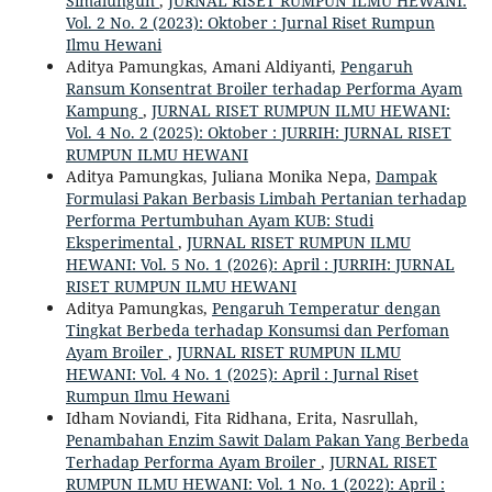
Simalungun
,
JURNAL RISET RUMPUN ILMU HEWANI:
Vol. 2 No. 2 (2023): Oktober : Jurnal Riset Rumpun
Ilmu Hewani
Aditya Pamungkas, Amani Aldiyanti,
Pengaruh
Ransum Konsentrat Broiler terhadap Performa Ayam
Kampung
,
JURNAL RISET RUMPUN ILMU HEWANI:
Vol. 4 No. 2 (2025): Oktober : JURRIH: JURNAL RISET
RUMPUN ILMU HEWANI
Aditya Pamungkas, Juliana Monika Nepa,
Dampak
Formulasi Pakan Berbasis Limbah Pertanian terhadap
Performa Pertumbuhan Ayam KUB: Studi
Eksperimental
,
JURNAL RISET RUMPUN ILMU
HEWANI: Vol. 5 No. 1 (2026): April : JURRIH: JURNAL
RISET RUMPUN ILMU HEWANI
Aditya Pamungkas,
Pengaruh Temperatur dengan
Tingkat Berbeda terhadap Konsumsi dan Perfoman
Ayam Broiler
,
JURNAL RISET RUMPUN ILMU
HEWANI: Vol. 4 No. 1 (2025): April : Jurnal Riset
Rumpun Ilmu Hewani
Idham Noviandi, Fita Ridhana, Erita, Nasrullah,
Penambahan Enzim Sawit Dalam Pakan Yang Berbeda
Terhadap Performa Ayam Broiler
,
JURNAL RISET
RUMPUN ILMU HEWANI: Vol. 1 No. 1 (2022): April :