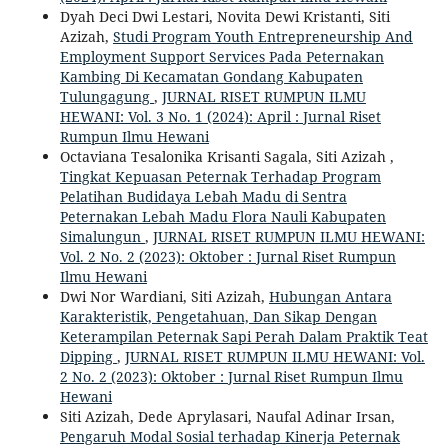
Dyah Deci Dwi Lestari, Novita Dewi Kristanti, Siti
Azizah,
Studi Program Youth Entrepreneurship And
Employment Support Services Pada Peternakan
Kambing Di Kecamatan Gondang Kabupaten
Tulungagung
,
JURNAL RISET RUMPUN ILMU
HEWANI: Vol. 3 No. 1 (2024): April : Jurnal Riset
Rumpun Ilmu Hewani
Octaviana Tesalonika Krisanti Sagala, Siti Azizah ,
Tingkat Kepuasan Peternak Terhadap Program
Pelatihan Budidaya Lebah Madu di Sentra
Peternakan Lebah Madu Flora Nauli Kabupaten
Simalungun
,
JURNAL RISET RUMPUN ILMU HEWANI:
Vol. 2 No. 2 (2023): Oktober : Jurnal Riset Rumpun
Ilmu Hewani
Dwi Nor Wardiani, Siti Azizah,
Hubungan Antara
Karakteristik, Pengetahuan, Dan Sikap Dengan
Keterampilan Peternak Sapi Perah Dalam Praktik Teat
Dipping
,
JURNAL RISET RUMPUN ILMU HEWANI: Vol.
2 No. 2 (2023): Oktober : Jurnal Riset Rumpun Ilmu
Hewani
Siti Azizah, Dede Aprylasari, Naufal Adinar Irsan,
Pengaruh Modal Sosial terhadap Kinerja Peternak