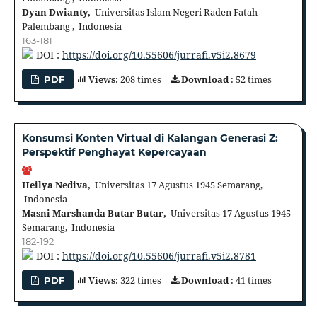
Dyan Dwianty,
Universitas Islam Negeri Raden Fatah
Palembang , Indonesia
163-181
DOI :
https://doi.org/10.55606/jurrafi.v5i2.8679
Views
: 208 times |
Download
: 52 times
PDF
Konsumsi Konten Virtual di Kalangan Generasi Z:
Perspektif Penghayat Kepercayaan
Heilya Nediva,
Universitas 17 Agustus 1945 Semarang,
Indonesia
Masni Marshanda Butar Butar,
Universitas 17 Agustus 1945
Semarang, Indonesia
182-192
DOI :
https://doi.org/10.55606/jurrafi.v5i2.8781
Views
: 322 times |
Download
: 41 times
PDF