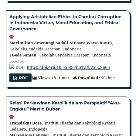
Applying Aristotelian Ethics to Combat Corruption
in Indonesia: Virtue, Moral Education, and Ethical
Governance
Maximilian Amenangi Sadali Nitisara Wawo Runtu,
Sekolah Cendekia Harapan, Indonesia
I Gede Saman,
Sekolah Cendekia Harapan, Indonesia
353-364
DOI :
https://doi.org/10.55606/jurrafi.v5i2.8666
Views
: 181 times |
Download
: 56 times
PDF
Relasi Perkawinan Katolik dalam Perspektif “Aku-
Engkau” Martin Buber
Fransiskus Dose,
Institut Filsafat dan Teknologi Kreatif
Ledalero, Indonesia
Marselinus Langgor,
Institut Filsafat dan Teknologi Kreatif