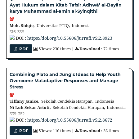
Ayat Hukum dalam Kitab Tafsir Adhwâ’ al-Bayân
karya Muhammad al-amin al-Syinqithi
Moh. Sidqie,
Universitas PTIQ, Indonesia
316-338
DOI :
https://doi.org/10.55606/jurrafi.v5i2.8923
Views
: 230 times |
Download
: 72 times
PDF
Combining Plato and Jung’s Ideas to Help Youth
Overcome Maladaptive Responses and Manage
Stress
Tiffany Janice,
Sekolah Cendekia Harapan, Indonesia
Ni Luh Sekar Astuti,
Sekolah Cendekia Harapan, Indonesia
339-352
DOI :
https://doi.org/10.55606/jurrafi.v5i2.8672
Views
: 116 times |
Download
: 36 times
PDF