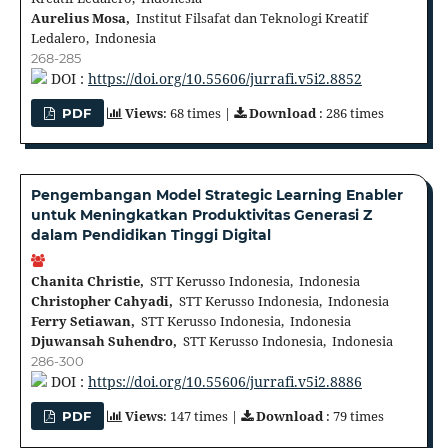
Aurelius Mosa,
Institut Filsafat dan Teknologi Kreatif
Ledalero, Indonesia
268-285
DOI :
https://doi.org/10.55606/jurrafi.v5i2.8852
Views
: 68 times |
Download
: 286 times
PDF
Pengembangan Model Strategic Learning Enabler
untuk Meningkatkan Produktivitas Generasi Z
dalam Pendidikan Tinggi Digital
Chanita Christie,
STT Kerusso Indonesia, Indonesia
Christopher Cahyadi,
STT Kerusso Indonesia, Indonesia
Ferry Setiawan,
STT Kerusso Indonesia, Indonesia
Djuwansah Suhendro,
STT Kerusso Indonesia, Indonesia
286-300
DOI :
https://doi.org/10.55606/jurrafi.v5i2.8886
Views
: 147 times |
Download
: 79 times
PDF