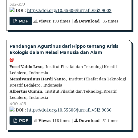
382-399
DOI :
https://doi.org/10.55606/jurrafi.v5i2.9002
Views
: 193 times |
Download
: 35 times
PDF
Pandangan Agustinus dari Hippo tentang Krisis
Ekologis dalam Relasi Manusia dan Alam
Yosef Valdo Leso,
Institut Filsafat dan Teknologi Kreatif
Ledalero, Indonesia
Mensivansinus Hardi Yanto,
Institut Filsafat dan Teknologi
Kreatif Ledalero, Indonesia
Albertus Gumin,
Institut Filsafat dan Teknologi Kreatif
Ledalero, Indonesia
400-415
DOI :
https://doi.org/10.55606/jurrafi.v5i2.9036
Views
: 116 times |
Download
: 51 times
PDF