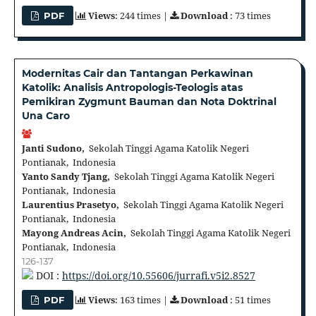
Views
: 244 times |
Download
: 73 times
PDF
Modernitas Cair dan Tantangan Perkawinan
Katolik: Analisis Antropologis-Teologis atas
Pemikiran Zygmunt Bauman dan Nota Doktrinal
Una Caro
Janti Sudono,
Sekolah Tinggi Agama Katolik Negeri
Pontianak, Indonesia
Yanto Sandy Tjang,
Sekolah Tinggi Agama Katolik Negeri
Pontianak, Indonesia
Laurentius Prasetyo,
Sekolah Tinggi Agama Katolik Negeri
Pontianak, Indonesia
Mayong Andreas Acin,
Sekolah Tinggi Agama Katolik Negeri
Pontianak, Indonesia
126-137
DOI :
https://doi.org/10.55606/jurrafi.v5i2.8527
Views
: 163 times |
Download
: 51 times
PDF