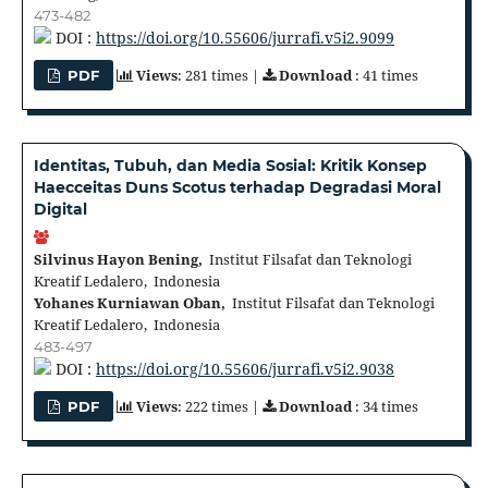
473-482
DOI :
https://doi.org/10.55606/jurrafi.v5i2.9099
Views
: 281 times |
Download
: 41 times
PDF
Identitas, Tubuh, dan Media Sosial: Kritik Konsep
Haecceitas Duns Scotus terhadap Degradasi Moral
Digital
Silvinus Hayon Bening,
Institut Filsafat dan Teknologi
Kreatif Ledalero, Indonesia
Yohanes Kurniawan Oban,
Institut Filsafat dan Teknologi
Kreatif Ledalero, Indonesia
483-497
DOI :
https://doi.org/10.55606/jurrafi.v5i2.9038
Views
: 222 times |
Download
: 34 times
PDF