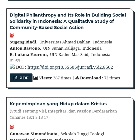
Digital Philanthropy and Its Role in Building Social
Solidarity in Indonesia: A Qualitative Study of
Community-Based Social Action
Sugeng Riadi,
Universitas Ahmad Dahlan, Indonesia
Anton Bawono,
UIN Sunan Kalijaga, Indonesia
R. Lukma Fauroni,
UIN Raden Mas Said, Indonesia
61-69
DOI :
https://doi.org/10.55606/jurrafi.v5i2.8502
Views
: 387 times |
Download
: 72 times
PDF
Kepemimpinan yang Hidup dalam Kristus
(Studi Tentang Visi, Integritas, dan Passion Berdasarkan
Yohanes 15:1 8,13 17)
Gunawan Simondinata,
Sekolah Tinggi Teologi
Internasional Harvest, Indonesia