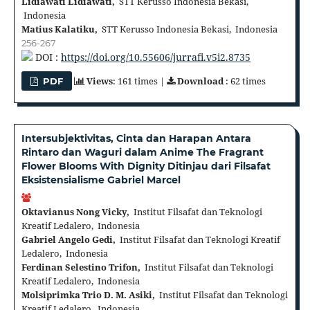
Lidiawati Lidiawati,
STT Kerusso Indonesia Bekasi,
Indonesia
Matius Kalatiku,
STT Kerusso Indonesia Bekasi, Indonesia
256-267
DOI :
https://doi.org/10.55606/jurrafi.v5i2.8735
Views
: 161 times |
Download
: 62 times
PDF
Intersubjektivitas, Cinta dan Harapan Antara
Rintaro dan Waguri dalam Anime The Fragrant
Flower Blooms With Dignity Ditinjau dari Filsafat
Eksistensialisme Gabriel Marcel
Oktavianus Nong Vicky,
Institut Filsafat dan Teknologi
Kreatif Ledalero, Indonesia
Gabriel Angelo Gedi,
Institut Filsafat dan Teknologi Kreatif
Ledalero, Indonesia
Ferdinan Selestino Trifon,
Institut Filsafat dan Teknologi
Kreatif Ledalero, Indonesia
Molsiprimka Trio D. M. Asiki,
Institut Filsafat dan Teknologi
Kreatif Ledalero, Indonesia