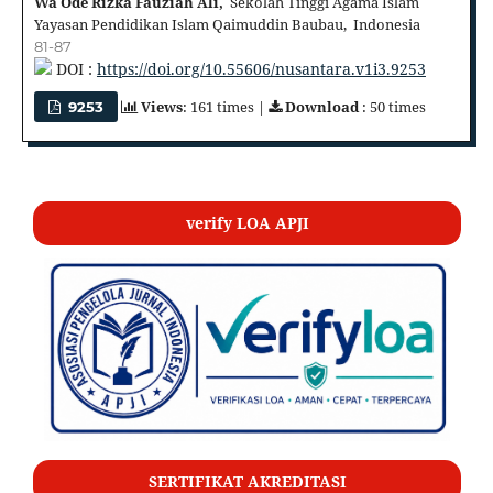
Wa Ode Rizka Fauziah Ali,
Sekolah Tinggi Agama Islam
Yayasan Pendidikan Islam Qaimuddin Baubau, Indonesia
81-87
DOI :
https://doi.org/10.55606/nusantara.v1i3.9253
Views
: 161 times |
Download
: 50 times
9253
verify LOA APJI
SERTIFIKAT AKREDITASI