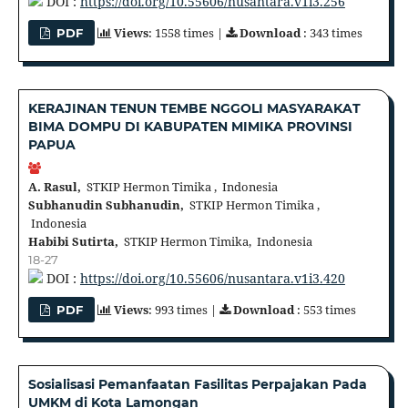
DOI :
https://doi.org/10.55606/nusantara.v1i3.256
Views
: 1558 times |
Download
: 343 times
PDF
KERAJINAN TENUN TEMBE NGGOLI MASYARAKAT
BIMA DOMPU DI KABUPATEN MIMIKA PROVINSI
PAPUA
A. Rasul,
STKIP Hermon Timika , Indonesia
Subhanudin Subhanudin,
STKIP Hermon Timika ,
Indonesia
Habibi Sutirta,
STKIP Hermon Timika, Indonesia
18-27
DOI :
https://doi.org/10.55606/nusantara.v1i3.420
Views
: 993 times |
Download
: 553 times
PDF
Sosialisasi Pemanfaatan Fasilitas Perpajakan Pada
UMKM di Kota Lamongan