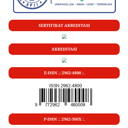
SERTIFIKAT AKREDITASI
AKREDITASI
E-ISSN .: 2962-4800 :.
P-ISSN .: 2962-360X :.