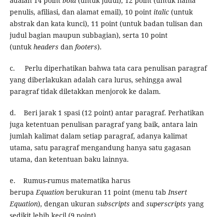
adalah 14 point
bold
(untuk judul), 12 point (untuk nama
penulis, afiliasi, dan alamat email), 10 point
italic
(untuk
abstrak dan kata kunci), 11 point (untuk badan tulisan dan
judul bagian
maupun subbagian), serta 10 point
(untuk
headers
dan
footers
).
c. Perlu diperhatikan bahwa tata cara penulisan paragraf
yang diberlakukan adalah cara lurus, sehingga awal
paragraf tidak diletakkan menjorok ke dalam.
d. Beri jarak 1 spasi (12 point) antar paragraf. Perhatikan
juga ketentuan penulisan paragraf yang baik, antara lain
jumlah kalimat dalam setiap paragraf, adanya kalimat
utama, satu paragraf mengandung hanya satu gagasan
utama, dan ketentuan baku lainnya.
e. Rumus-rumus matematika harus
berupa
Equation
berukuran 11 point (menu tab
Insert
Equation
), dengan ukuran
subscripts
and
superscripts
yang
sedikit lebih kecil (9 point).