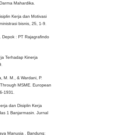
: Darma Mahardika.
iplin Kerja dan Motivasi
nistrasi bisnis, 25, 1-9.
 Depok : PT Rajagrafindo
rja Terhadap Kinerja
9.
a, M. M., & Wardani, P.
ion Through MSME. European
26-1931.
rja dan Disiplin Kerja
las 1 Banjarmasin. Jurnal
aya Manusia . Bandung: