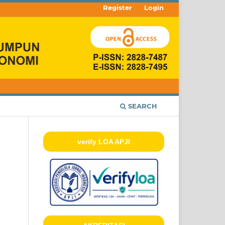
Register
Login
SEARCH
verify LOA APJI