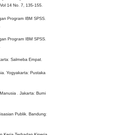
ol 14 No. 7, 135-155.
Dengan Program IBM SPSS.
.
Dengan Program IBM SPSS.
.
akarta: Salmeba Empat.
a. Yogyakarta: Pustaka
anusia . Jakarta: Bumi
isasian Publik. Bandung:
in Kerja Terhadap Kinerja