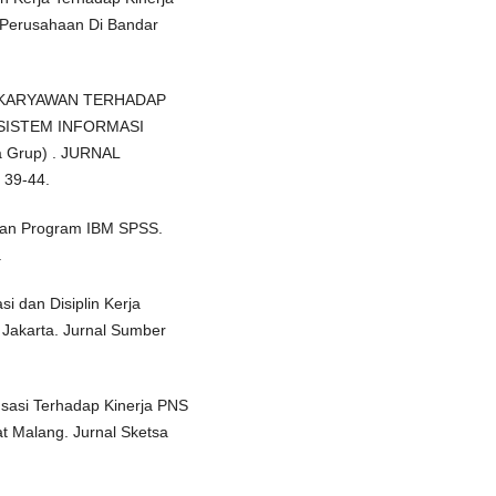
a Perusahaan Di Bandar
PSI KARYAWAN TERHADAP
SISTEM INFORMASI
a Grup) . JURNAL
39-44.
engan Program IBM SPSS.
.
i dan Disiplin Kerja
 Jakarta. Jurnal Sumber
nsasi Terhadap Kinerja PNS
at Malang. Jurnal Sketsa