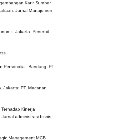
engembangan Karir Sumber
usahaan. Jurnal Manajemen
onomi . Jakarta: Penerbit
ess.
n Personalia . Bandung: PT
. Jakarta: PT. Macanan
 Terhadap Kinerja
urnal administrasi bisnis
rategic Management MCB