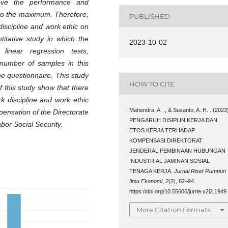
rove the performance and
to the maximum. Therefore,
PUBLISHED
discipline and work ethic on
itative study in which the
2023-10-02
linear regression tests,
e number of samples in this
e questionnaire. This study
HOW TO CITE
 this study show that there
rk discipline and work ethic
Mahendra, A. ., & Susanto, A. H. . (2023
ensation of the Directorate
PENGARUH DISIPLIN KERJA DAN
bor Social Security.
ETOS KERJA TERHADAP
KOMPENSASI DIREKTORAT
JENDERAL PEMBINAAN HUBUNGAN
INDUSTRIAL JAMINAN SOSIAL
TENAGA KERJA.
Jurnal Riset Rumpun
Ilmu Ekonomi
,
2
(2), 82–94.
https://doi.org/10.55606/jurrie.v2i2.1949
More Citation Formats