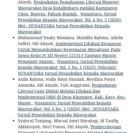
Aisyah,
Peningkatan Pemahaman Literasi Moneter
Masyarakat Desa Kutalimbaru melalui Kampanye
Cinta, Bangga, Paham Rupiah
,
Nusantara: Jurnal
Pengabdian kepada Masyarakat: Vol. 6 No. 2 (2026):
Mei : NUSANTARA Jurnal Pengabdian Kepada
Masyarakat
Muhammad Dzaky Maulana, Maulida Rahma, Adelia
Safitri, Siti Aisyah,
Implementasi Edukasi Keuangan
Untuk Menumbuhkan Kegemaran Menabung Pada
Siswa Kelas IV SD Negeri 121313 Tanjung Pinggir,
Pematang Siantar
,
Nusantara: Jurnal Pengabdian
kepada Masyarakat: Vol. 5 No. 1 (2025): Februari:
NUSANTARA Jurnal Pengabdian Kepada Masyarakat
Aulia Rahma, Naila Haya Fauziah, Reydina Pasya
Amanda, Siti Aisyah, Tuti Anggraini,
Peningkatan
Literasi Uang Digital Melalui Edukasi dan
Implementasi QRIS di Desa Kineppen, Kab. Karo, Kec.
Munte
,
Nusantara: Jurnal Pengabdian kepada
Masyarakat: Vol. 6 No. 2 (2026): Mei : NUSANTARA
Jurnal Pengabdian Kepada Masyarakat
Syahrul Tanjung, Mursal Amri Harahap, M Taufiq
Aldiansyah, Heri Yunus, Siti Aisyah,
Pemberdayaan
Ekonomi Lokal melalui Penguatan Strategi Pemasaran