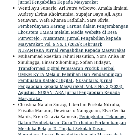
Jurnal Pengabdian Kepada Masyarakat
Wenti Ayu Sunarjo, Ari Putra Wibowo, Amalia Ilmiani,
Audrey Elvina Khoirunnisa, Supajar Bayu Aji, Agus
Setiawan, Wafa Khansa Fadhilah, Sara Silvia,
Pemberdayaan Karang Taruna dalam Pengembangan
Ekosistem UMKM melalui Media Website di Desa
Purworejo
,
Nusantara: Jurnal Pengabdian kepada
Masyarakat: Vol. 6 No. 1 (2026): Februari:
NUSANTARA Jurnal Pengabdian Kepada Masyarakat
Muhammad Roestian Fahmi Nasution, Nora Anisa Br
Sinulingga, Binsar Sihombing, Sofian Hidayat,
Transformasi Digital Pemasaran Produk Herbal
UMKM KYTA Melalui Pelatihan Dan Pendampingan
Pembuatan Katalog Digital
,
Nusantara: Jurnal
Pengabdian kepada Masyarakat: Vol. 5 No. 3 (2025):
Agustus : NUSANTARA Jurnal Pengabdian Kepada
Masyarakat
Christina Natalia Saragi, Libertini Priskila Ndraha,
Friscilia Marbun, Dewinarto Nainggolan, Elva Cecilia
Manik, Eren Octavia Samosir,
Peningkatan Teknologi
Dalam Pembelajaran Guru Terhadap Perkembangan
Merdeka Belajar Di Tingkat Sekolah Dasar
,
Nusantara: Jurnal Pengabdian kepada Masyarakat: