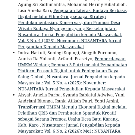
Agung Sri Sidhimantra, Mohamad Hermy Hibatulloh,
Lisa Amelia Sari,
Penguatan Literasi Budaya Berbasis
Digital melalui EthnoGring sebagai Strategi
Pendokumentasian, Konservasi, dan Promosi Desa
Wisata Budaya Nyanggring yang Berkelanjutan
,
Nusantara: Jurnal Pengabdian kepada Masyarakat:
Vol. 5 No. 4 (2025): November: NUSANTARA Jurnal
Pengabdian Kepada Masyarakat
Indra Hastuti, Sopingi Sopingi, Singgih Purnomo,
Annisa Ita Yulianti, Arfandi Prasetyo,
Pemberdayaan
UMKM Wedang Rempah 3 Putri melalui Pemanfaatan
Platform Prospek Digital untuk Peningkatan Daya
Saing Global
,
Nusantara: Jurnal Pengabdian kepada
Masyarakat: Vol. 5 No. 4 (2025): November:
NUSANTARA Jurnal Pengabdian Kepada Masyarakat
Aisyah Amelia Purba, Syanda Rabiatul Adwiya, Yuni
Andriani Ritonga, Rania Atikah Putri, Yenti Arsini,
Transformasi UMKM Menuju Ekonomi Digital melalui
Pelatihan QRIS dan Pembuatan Spanduk Kreatif
sebagai Sarana Promosi Usaha Desa Batu Karang,
Kab. Karo
,
Nusantara: Jurnal Pengabdian kepada
Masyarakat: Vol. 6 No. 2 (2026): Mei : NUSANTARA