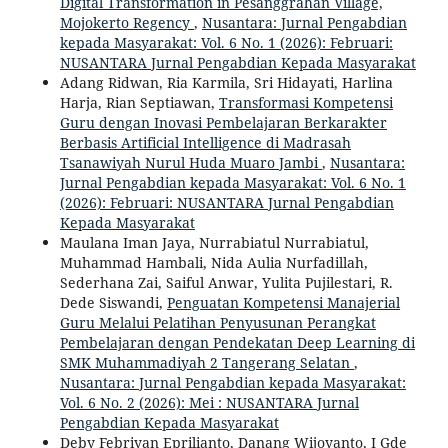
Digital Transformation in Pesanggrahan Village,
Mojokerto Regency
,
Nusantara: Jurnal Pengabdian
kepada Masyarakat: Vol. 6 No. 1 (2026): Februari:
NUSANTARA Jurnal Pengabdian Kepada Masyarakat
Adang Ridwan, Ria Karmila, Sri Hidayati, Harlina
Harja, Rian Septiawan,
Transformasi Kompetensi
Guru dengan Inovasi Pembelajaran Berkarakter
Berbasis Artificial Intelligence di Madrasah
Tsanawiyah Nurul Huda Muaro Jambi
,
Nusantara:
Jurnal Pengabdian kepada Masyarakat: Vol. 6 No. 1
(2026): Februari: NUSANTARA Jurnal Pengabdian
Kepada Masyarakat
Maulana Iman Jaya, Nurrabiatul Nurrabiatul,
Muhammad Hambali, Nida Aulia Nurfadillah,
Sederhana Zai, Saiful Anwar, Yulita Pujilestari, R.
Dede Siswandi,
Penguatan Kompetensi Manajerial
Guru Melalui Pelatihan Penyusunan Perangkat
Pembelajaran dengan Pendekatan Deep Learning di
SMK Muhammadiyah 2 Tangerang Selatan
,
Nusantara: Jurnal Pengabdian kepada Masyarakat:
Vol. 6 No. 2 (2026): Mei : NUSANTARA Jurnal
Pengabdian Kepada Masyarakat
Deby Febriyan Eprilianto, Danang Wijoyanto, I Gde