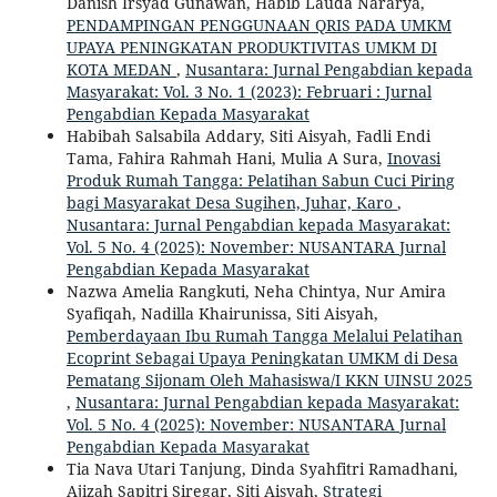
Danish Irsyad Gunawan, Habib Lauda Nararya,
PENDAMPINGAN PENGGUNAAN QRIS PADA UMKM
UPAYA PENINGKATAN PRODUKTIVITAS UMKM DI
KOTA MEDAN
,
Nusantara: Jurnal Pengabdian kepada
Masyarakat: Vol. 3 No. 1 (2023): Februari : Jurnal
Pengabdian Kepada Masyarakat
Habibah Salsabila Addary, Siti Aisyah, Fadli Endi
Tama, Fahira Rahmah Hani, Mulia A Sura,
Inovasi
Produk Rumah Tangga: Pelatihan Sabun Cuci Piring
bagi Masyarakat Desa Sugihen, Juhar, Karo
,
Nusantara: Jurnal Pengabdian kepada Masyarakat:
Vol. 5 No. 4 (2025): November: NUSANTARA Jurnal
Pengabdian Kepada Masyarakat
Nazwa Amelia Rangkuti, Neha Chintya, Nur Amira
Syafiqah, Nadilla Khairunissa, Siti Aisyah,
Pemberdayaan Ibu Rumah Tangga Melalui Pelatihan
Ecoprint Sebagai Upaya Peningkatan UMKM di Desa
Pematang Sijonam Oleh Mahasiswa/I KKN UINSU 2025
,
Nusantara: Jurnal Pengabdian kepada Masyarakat:
Vol. 5 No. 4 (2025): November: NUSANTARA Jurnal
Pengabdian Kepada Masyarakat
Tia Nava Utari Tanjung, Dinda Syahfitri Ramadhani,
Ajizah Sapitri Siregar, Siti Aisyah,
Strategi