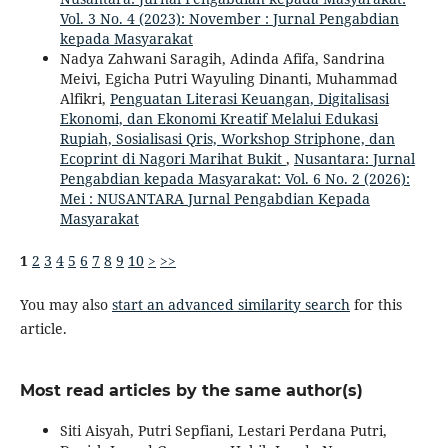
Vol. 3 No. 4 (2023): November : Jurnal Pengabdian
kepada Masyarakat
Nadya Zahwani Saragih, Adinda Afifa, Sandrina
Meivi, Egicha Putri Wayuling Dinanti, Muhammad
Alfikri,
Penguatan Literasi Keuangan, Digitalisasi
Ekonomi, dan Ekonomi Kreatif Melalui Edukasi
Rupiah, Sosialisasi Qris, Workshop Striphone, dan
Ecoprint di Nagori Marihat Bukit
,
Nusantara: Jurnal
Pengabdian kepada Masyarakat: Vol. 6 No. 2 (2026):
Mei : NUSANTARA Jurnal Pengabdian Kepada
Masyarakat
1
2
3
4
5
6
7
8
9
10
>
>>
You may also
start an advanced similarity search
for this
article.
Most read articles by the same author(s)
Siti Aisyah, Putri Sepfiani, Lestari Perdana Putri,