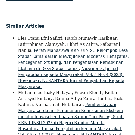
Similar Articles
Lies Utami Efni Safitri, Habib Munawir Hasibuan,
Fatirrohman Alamsyah, Fithri Az-Zahra, Saibarani
Nabila,
Peran Mahasiswa KKN UIN SU Kelompok Desa
Stabat Lama dalam Mewujudkan Moderasi Beragama,
Pencegahan Stunting, dan Pengentasan Kemiskinan
Ekstrem di Desa Stabat Lama
,
Nusantara: Jurnal
Pengabdian kepada Masyarakat: Vol. 5 No. 4 (2025):
November: NUSANTARA Jurnal Pengabdian Kepada
Masyarakat
Muhammad Rizky Hidayat, Erwan Efendi, Fadlan
Arrasyid Bintang, Rahma Adlya Zahra, Luthfia Rizka
Fadhila, Nurhasanah Hutabarat,
Pemberdayaan
Masyarakat dalam Penurunan Kemiskinan Ekstrem
melalui Inovasi Pembuatan Sabun Cuci Piring: Studi
KKN UINSU 2025 di Nagori Bandar Manik
,
Nusantara: Jurnal Pengabdian kepada Masyarakat:
Vol. 5 No. 4 (2025): November: NUSANTARA Jurnal