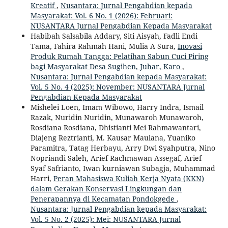
Kreatif
,
Nusantara: Jurnal Pengabdian kepada
Masyarakat: Vol. 6 No. 1 (2026): Februari:
NUSANTARA Jurnal Pengabdian Kepada Masyarakat
Habibah Salsabila Addary, Siti Aisyah, Fadli Endi
Tama, Fahira Rahmah Hani, Mulia A Sura,
Inovasi
Produk Rumah Tangga: Pelatihan Sabun Cuci Piring
bagi Masyarakat Desa Sugihen, Juhar, Karo
,
Nusantara: Jurnal Pengabdian kepada Masyarakat:
Vol. 5 No. 4 (2025): November: NUSANTARA Jurnal
Pengabdian Kepada Masyarakat
Mishelei Loen, Imam Wibowo, Harry Indra, Ismail
Razak, Nuridin Nuridin, Munawaroh Munawaroh,
Rosdiana Rosdiana, Dhistianti Mei Rahmawantari,
Diajeng Reztrianti, M. Kausar Maulana, Yuaniko
Paramitra, Tatag Herbayu, Arry Dwi Syahputra, Nino
Nopriandi Saleh, Arief Rachmawan Assegaf, Arief
Syaf Safrianto, Iwan kurniawan Subagja, Muhammad
Harri,
Peran Mahasiswa Kuliah Kerja Nyata (KKN)
dalam Gerakan Konservasi Lingkungan dan
Penerapannya di Kecamatan Pondokgede
,
Nusantara: Jurnal Pengabdian kepada Masyarakat:
Vol. 5 No. 2 (2025): Mei: NUSANTARA Jurnal