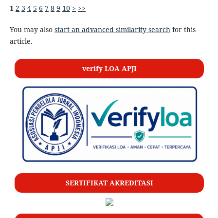
1
2
3
4
5
6
7
8
9
10
>
>>
You may also
start an advanced similarity search
for this
article.
verify LOA APJI
SERTIFIKAT AKREDITASI