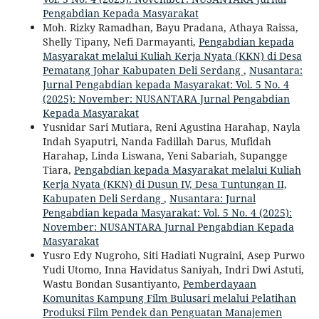
Pengabdian Kepada Masyarakat
Moh. Rizky Ramadhan, Bayu Pradana, Athaya Raissa,
Shelly Tipany, Nefi Darmayanti,
Pengabdian kepada
Masyarakat melalui Kuliah Kerja Nyata (KKN) di Desa
Pematang Johar Kabupaten Deli Serdang
,
Nusantara:
Jurnal Pengabdian kepada Masyarakat: Vol. 5 No. 4
(2025): November: NUSANTARA Jurnal Pengabdian
Kepada Masyarakat
Yusnidar Sari Mutiara, Reni Agustina Harahap, Nayla
Indah Syaputri, Nanda Fadillah Darus, Mufidah
Harahap, Linda Liswana, Yeni Sabariah, Supangge
Tiara,
Pengabdian kepada Masyarakat melalui Kuliah
Kerja Nyata (KKN) di Dusun IV, Desa Tuntungan II,
Kabupaten Deli Serdang
,
Nusantara: Jurnal
Pengabdian kepada Masyarakat: Vol. 5 No. 4 (2025):
November: NUSANTARA Jurnal Pengabdian Kepada
Masyarakat
Yusro Edy Nugroho, Siti Hadiati Nugraini, Asep Purwo
Yudi Utomo, Inna Havidatus Saniyah, Indri Dwi Astuti,
Wastu Bondan Susantiyanto,
Pemberdayaan
Komunitas Kampung Film Bulusari melalui Pelatihan
Produksi Film Pendek dan Penguatan Manajemen