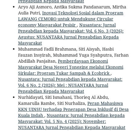
Pengabdian Kepada Masyarakat
Aryo Aji Asmoro, Antika Sukma Pandanarum, Mirtha
Aulia Putri,
Inovasi Teknologi Sosial dalam Program
LAWANG CEMORO untuk Mendukung Circular
economy Masyarakat Pesisir
,
Nusantara: Jurnal
Pengabdian kepada Masyarakat: Vol. 6 No. 3 (2026):
Agustus: NUSANTARA Jurnal Pengabdian Kepada
Masyarakat
Muhammad Fadli Brahmana, Siti Aisyah, Hasbi
Fauzan Insyirah, Muhammad Yuga Syahputra, Farhan
Abdillah Panjaitan,
Pemberdayaan Ekonomi
Masyarakat Desa Negeri Tongging melalui Ekonomi
Sirkular: Program Tukar Sampah & Ecobrick
,
Nusantara: Jurnal Pengabdian kepada Masyarakat:
Vol. 6 No. 2 (2026): Mei : NUSANTARA Jurnal
Pengabdian Kepada Masyarakat
Nurhidayati, Siti Ismahani, Thorieq Al Abdu,
Kamarulla Rambe, Siti Nurhaliza,
Peran Mahasiswa
KKN UINSU terhadap Penerapan Desa Inklusif di Desa
Kuala Indah
,
Nusantara: Jurnal Pengabdian kepada
Masyarakat: Vol. 5 No. 4 (2025): November:
NUSANTARA Jurnal Pengabdian Kepada Masyarakat