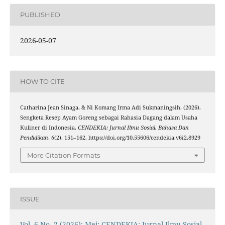
PUBLISHED
2026-05-07
HOW TO CITE
Catharina Jean Sinaga, & Ni Komang Irma Adi Sukmaningsih. (2026).
Sengketa Resep Ayam Goreng sebagai Rahasia Dagang dalam Usaha
Kuliner di Indonesia.
CENDEKIA: Jurnal Ilmu Sosial, Bahasa Dan
Pendidikan
,
6
(2), 151–162. https://doi.org/10.55606/cendekia.v6i2.8929
More Citation Formats
ISSUE
Vol. 6 No. 2 (2026): Mei: CENDEKIA: Jurnal Ilmu Sosial,