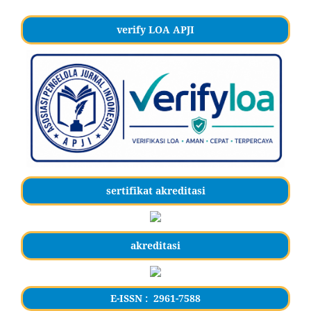
verify LOA APJI
sertifikat akreditasi
akreditasi
E-ISSN : 2961-7588