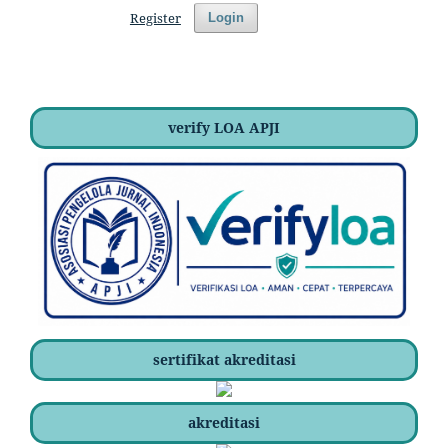
Register
Login
verify LOA APJI
sertifikat akreditasi
akreditasi