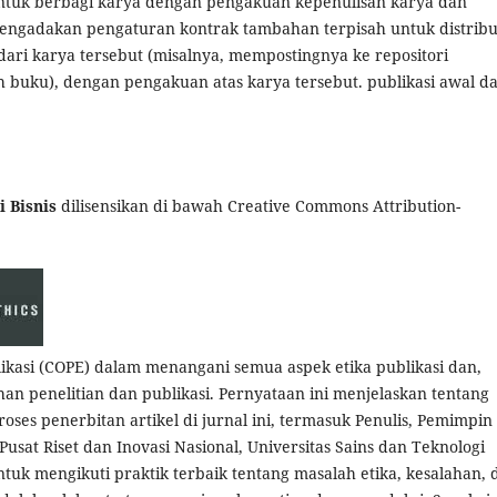
ntuk berbagi karya dengan pengakuan kepenulisan karya dan
 mengadakan pengaturan kontrak tambahan terpisah untuk distribu
n dari karya tersebut (misalnya, mempostingnya ke repositori
h buku), dengan pengakuan atas karya tersebut. publikasi awal d
 Bisnis
dilisensikan di bawah Creative Commons Attribution-
likasi (COPE) dalam menangani semua aspek etika publikasi dan,
n penelitian dan publikasi. Pernyataan ini menjelaskan tentang
roses penerbitan artikel di jurnal ini, termasuk Penulis, Pemimpin
Pusat Riset dan Inovasi Nasional, Universitas Sains dan Teknologi
uk mengikuti praktik terbaik tentang masalah etika, kesalahan, 