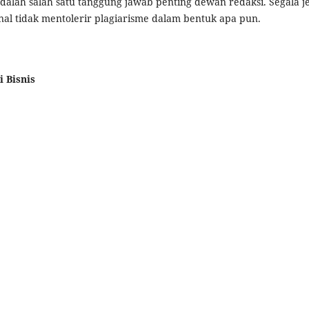
dalah salah satu tanggung jawab penting dewan redaksi. Segala je
urnal tidak mentolerir plagiarisme dalam bentuk apa pun.
 Bisnis