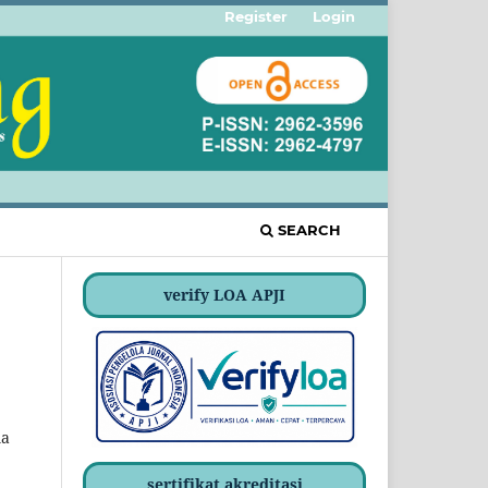
Register
Login
SEARCH
verify LOA APJI
ma
sertifikat akreditasi