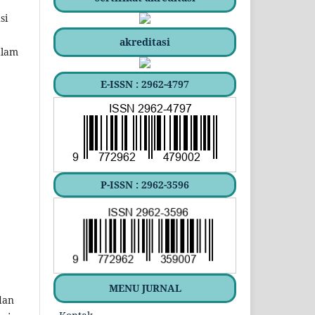
si
akreditasi
alam
E-ISSN : 2962-4797
P-ISSN : 2962-3596
MENU JURNAL
dan