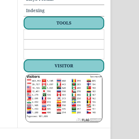
Indexing
TOOLS
VISITOR