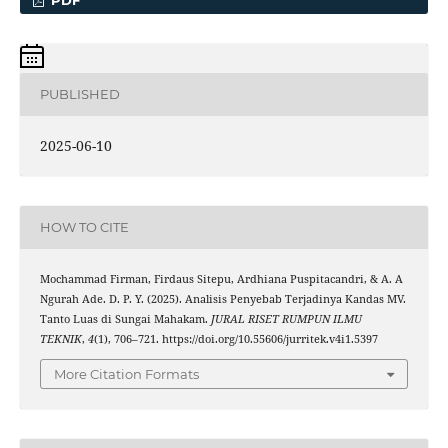
PUBLISHED
2025-06-10
HOW TO CITE
Mochammad Firman, Firdaus Sitepu, Ardhiana Puspitacandri, & A. A
Ngurah Ade. D. P. Y. (2025). Analisis Penyebab Terjadinya Kandas MV.
Tanto Luas di Sungai Mahakam.
JURAL RISET RUMPUN ILMU
TEKNIK
,
4
(1), 706–721. https://doi.org/10.55606/jurritek.v4i1.5397
More Citation Formats