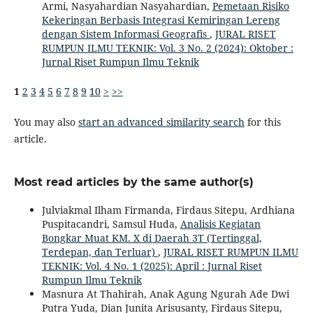
Armi, Nasyahardian Nasyahardian,
Pemetaan Risiko
Kekeringan Berbasis Integrasi Kemiringan Lereng
dengan Sistem Informasi Geografis
,
JURAL RISET
RUMPUN ILMU TEKNIK: Vol. 3 No. 2 (2024): Oktober :
Jurnal Riset Rumpun Ilmu Teknik
1
2
3
4
5
6
7
8
9
10
>
>>
You may also
start an advanced similarity search
for this
article.
Most read articles by the same author(s)
Julviakmal Ilham Firmanda, Firdaus Sitepu, Ardhiana
Puspitacandri, Samsul Huda,
Analisis Kegiatan
Bongkar Muat KM. X di Daerah 3T (Tertinggal,
Terdepan, dan Terluar)
,
JURAL RISET RUMPUN ILMU
TEKNIK: Vol. 4 No. 1 (2025): April : Jurnal Riset
Rumpun Ilmu Teknik
Masnura At Thahirah, Anak Agung Ngurah Ade Dwi
Putra Yuda, Dian Junita Arisusanty, Firdaus Sitepu,