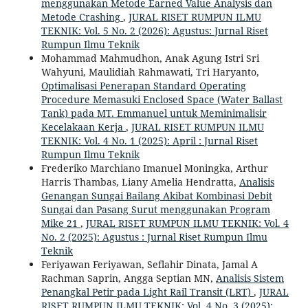
menggunakan Metode Earned Value Analysis dan
Metode Crashing
,
JURAL RISET RUMPUN ILMU
TEKNIK: Vol. 5 No. 2 (2026): Agustus: Jurnal Riset
Rumpun Ilmu Teknik
Mohammad Mahmudhon, Anak Agung Istri Sri
Wahyuni, Maulidiah Rahmawati, Tri Haryanto,
Optimalisasi Penerapan Standard Operating
Procedure Memasuki Enclosed Space (Water Ballast
Tank) pada MT. Emmanuel untuk Meminimalisir
Kecelakaan Kerja
,
JURAL RISET RUMPUN ILMU
TEKNIK: Vol. 4 No. 1 (2025): April : Jurnal Riset
Rumpun Ilmu Teknik
Frederiko Marchiano Imanuel Moningka, Arthur
Harris Thambas, Liany Amelia Hendratta,
Analisis
Genangan Sungai Bailang Akibat Kombinasi Debit
Sungai dan Pasang Surut menggunakan Program
Mike 21
,
JURAL RISET RUMPUN ILMU TEKNIK: Vol. 4
No. 2 (2025): Agustus : Jurnal Riset Rumpun Ilmu
Teknik
Feriyawan Feriyawan, Seflahir Dinata, Jamal A
Rachman Saprin, Angga Septian MN,
Analisis Sistem
Penangkal Petir pada Light Rail Transit (LRT)
,
JURAL
RISET RUMPUN ILMU TEKNIK: Vol. 4 No. 3 (2025):