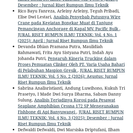
Desember : Jurnal Riset Rumpun Ilmu Teknik
Rico Bayu Fanreza, Arleiny Arleiny, Teguh Pribadi,
Elise Dwi Lestari,
Analisis Penyebab Putusnya Wire
Crane pada Kegiatan Bongkar Muat di Tanjung
Pemancingan Anchorage di Kapal MV. Pacific Bulk
,
JURAL RISET RUMPUN ILMU TEKNIK: Vol. 4 No. 1
(2025): April : Jurnal Riset Rumpun Ilmu Teknik
Devanda Dhian Pramana Putra, Maulidiah
Rahmawati, Frita Ayu Sistyana Putri, Indah Ayu
Johanda Putri,
Pengaruh Kinerja Trucking dalam
Proses Pemuatan Clinker Oleh PT. Varia Usaha Bahari
di Pelabuhan Maspion Gresik
,
JURAL RISET RUMPUN
ILMU TEKNIK: Vol. 5 No. 2 (2026): Agustus: Jurnal
Riset Rumpun Ilmu Teknik
Sabrina Analisristianti, Andung Luwihono, Kukuh Tri
Prasetyo, I Made Dwi Surya Dharma, Sabam Danny
Sulung,
Analisis Terjadinya Korosi pada Pesawat
Seaplane Amphibian Cessna 172 SP Menggunakan
Fishbone di Api Banyuwangi
,
JURAL RISET RUMPUN
ILMU TEKNIK: Vol. 4 No. 3 (2025): Desember : Jurnal
Riset Rumpun Ilmu Teknik
Defwaldi Defwaldi, Dwi Marsiska Driptufani, Ilham