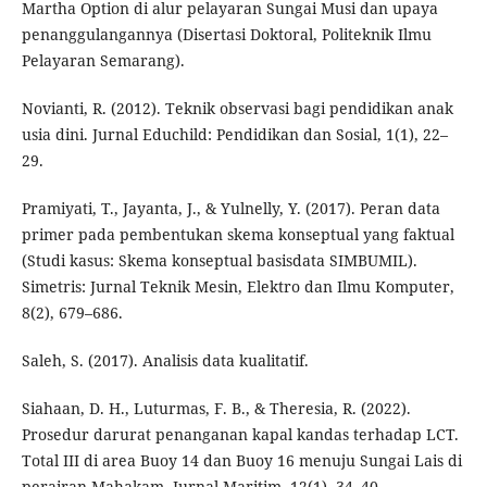
Martha Option di alur pelayaran Sungai Musi dan upaya
penanggulangannya (Disertasi Doktoral, Politeknik Ilmu
Pelayaran Semarang).
Novianti, R. (2012). Teknik observasi bagi pendidikan anak
usia dini. Jurnal Educhild: Pendidikan dan Sosial, 1(1), 22–
29.
Pramiyati, T., Jayanta, J., & Yulnelly, Y. (2017). Peran data
primer pada pembentukan skema konseptual yang faktual
(Studi kasus: Skema konseptual basisdata SIMBUMIL).
Simetris: Jurnal Teknik Mesin, Elektro dan Ilmu Komputer,
8(2), 679–686.
Saleh, S. (2017). Analisis data kualitatif.
Siahaan, D. H., Luturmas, F. B., & Theresia, R. (2022).
Prosedur darurat penanganan kapal kandas terhadap LCT.
Total III di area Buoy 14 dan Buoy 16 menuju Sungai Lais di
perairan Mahakam. Jurnal Maritim, 12(1), 34–40.