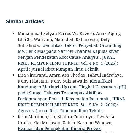
Similar Articles
Muhammad Setyan Farros Wa Savero, Anak Agung
Istri Sri Wahyuni, Maulidiah Rahmawati, Dety
Sutralinda,
Identifikasi Faktor Penyebab Grounding
MV. Belik Mas pada Narrow Channel Kapuas River
dengan Pendekatan Root Cause Analysis
,
JURAL
RISET RUMPUN ILMU TEKNIK: Vol. 4 No. 1 (2025):
April : Jurnal Riset Rumpun Ilmu Teknik
Lisa Virgiyanti, Amru Ash Shodaq, Fahrul Indrajaya,
Neny Fidayanti, Neny Sukmawatie,
Identifikasi
Kandungan Merkuri (Hg) dan Tingkat Keasaman (pH)
pada Sungai Takaras Terdampak Aktifitas
Pertambangan Emas di Kecamatan Rakumpit
,
JURAL
RISET RUMPUN ILMU TEKNIK: Vol. 5 No. 2 (2026):
Agustus: Jurnal Riset Rumpun Ilmu Teknik
Rishi Mardiningsih, Shafira Cournnyus Dwi Arta
Gracia, Eko Muliawan Satrio, Kartono Wibowo,
Evaluasi dan Peningkatan Kinerja Proyek