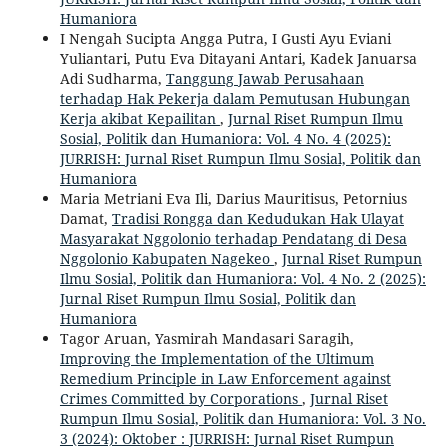
Humaniora
I Nengah Sucipta Angga Putra, I Gusti Ayu Eviani
Yuliantari, Putu Eva Ditayani Antari, Kadek Januarsa
Adi Sudharma,
Tanggung Jawab Perusahaan
terhadap Hak Pekerja dalam Pemutusan Hubungan
Kerja akibat Kepailitan
,
Jurnal Riset Rumpun Ilmu
Sosial, Politik dan Humaniora: Vol. 4 No. 4 (2025):
JURRISH: Jurnal Riset Rumpun Ilmu Sosial, Politik dan
Humaniora
Maria Metriani Eva Ili, Darius Mauritisus, Petornius
Damat,
Tradisi Rongga dan Kedudukan Hak Ulayat
Masyarakat Nggolonio terhadap Pendatang di Desa
Nggolonio Kabupaten Nagekeo
,
Jurnal Riset Rumpun
Ilmu Sosial, Politik dan Humaniora: Vol. 4 No. 2 (2025):
Jurnal Riset Rumpun Ilmu Sosial, Politik dan
Humaniora
Tagor Aruan, Yasmirah Mandasari Saragih,
Improving the Implementation of the Ultimum
Remedium Principle in Law Enforcement against
Crimes Committed by Corporations
,
Jurnal Riset
Rumpun Ilmu Sosial, Politik dan Humaniora: Vol. 3 No.
3 (2024): Oktober : JURRISH: Jurnal Riset Rumpun