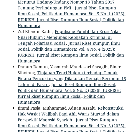
Menurut Undang-Undang Nomor 18 Tahun 2017
Tentang Perlindungan PMI
,
Jurnal Riset Rumpun
Ilmu Sosial, Politik dan Humaniora: Vol. 5 No. 1 (2026):
JURRISH: Jurnal Riset Rumpun Ilmu Sosial, Politik dan
Humaniora
Zul Khaidir Kadir,
Populisme Punitif dan Erosi Nilai-
Nilai Hukum : Mengupas Kebijakan Kriminal di
Tengah Polarisasi Sosial
,
Jurnal Riset Rumpun Ilmu
Sosial, Politik dan Humaniora: Vol. 4 No. 4 (2025):
JURRISH: Jurnal Riset Rumpun Ilmu Sosial, Politik dan
Humaniora
Damun Damun, Yasmirah Mandasari Saragih, Biner
Sihotang,
Tinjauan Teori Hukum terhadap Tindak
Pidana Pencurian yang Dilakukan Remaja Berumur 15
Tahun di Pasar
,
Jurnal Riset Rumpun Ilmu Sosial,
Politik dan Humaniora: Vol. 5 No. 2 (2026): JURRISH:
Jurnal Riset Rumpun Ilmu Sosial, Politik dan
Humaniora
Jimmi Pasla, Muhammad Adnan Azzaki,
Rekonstruksi
Hak Wasiat Wajibah Bagi Ahli Waris Murtad dalam
Perspektif Maqosid Syariah
,
Jurnal Riset Rumpun
Ilmu Sosial, Politik dan Humaniora: Vol. 4 No. 3 (2025):
JURRISH: Jurnal Riset Rumpun Ilmu Sosial, Politik dan