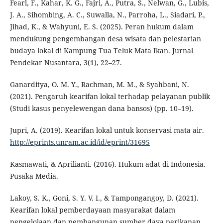
Fearl, F., Kahar, K. G., Fajri, A., Putra, S., Nelwan, G., Lubis,
J. A., Sihombing, A. C., Suwalla, N., Parroha, L., Siadari, P.,
Jihad, K., & Wahyuni, E. S. (2025). Peran hukum dalam
mendukung pengembangan desa wisata dan pelestarian
budaya lokal di Kampung Tua Teluk Mata Ikan. Jurnal
Pendekar Nusantara, 3(1), 22–27.
Ganarditya, O. M. Y., Rachman, M. M., & Syahbani, N.
(2021). Pengaruh kearifan lokal terhadap pelayanan publik
(Studi kasus penyelewengan dana bansos) (pp. 10–19).
Jupri, A. (2019). Kearifan lokal untuk konservasi mata air.
http://eprints.unram.ac.id/id/eprint/31695
Kasmawati, & Aprilianti. (2016). Hukum adat di Indonesia.
Pusaka Media.
Lakoy, S. K., Goni, S. Y. V. I., & Tampongangoy, D. (2021).
Kearifan lokal pemberdayaan masyarakat dalam
pengelolaan dan pembangunan sumber daya perikanan