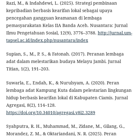
Razi, M., & Indahdewi, L. (2025). Strategi pembinaan
kepribadian berbasis kearifan lokal sebagai upaya
pencegahan gangguan keamanan di lembaga
pemasyarakatan Kelas IIA Banda Aceh. Nusantara: Jurnal
Ilmu Pengetahuan Sosial, 12(9), 3776–3788.
http://jurnal.um-
tapsel.ac.id/index.php/nusantara/index
Supian, S., M., P. S., & Fatonah. (2017). Peranan lembaga
adat dalam melestarikan budaya Melayu Jambi. Jurnal
Titian, 1(2), 191–203.
Suwarla, E., Endah, K., & Nurulsyam, A. (2020). Peran
lembaga adat Kampung Kuta dalam pelestarian lingkungan
hidup berbasis kearifan lokal di Kabupaten Ciamis. Jurnal
Agregasi, 8(2), 114–128.
https://doi.org/10.34010/agregasi.v8i2.3289
Syahputra, R. H., Muhammad, M., Zidane, M., Gilang, G.,
Morandez, Z. M., & Oktariandani, N. R. (2025). Peran