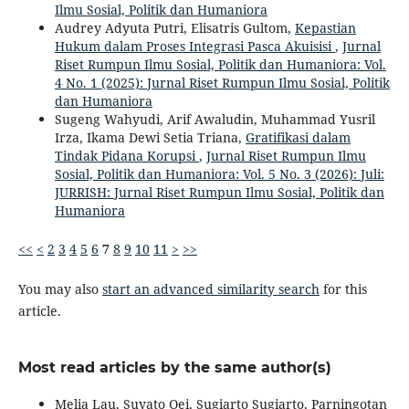
Ilmu Sosial, Politik dan Humaniora
Audrey Adyuta Putri, Elisatris Gultom,
Kepastian
Hukum dalam Proses Integrasi Pasca Akuisisi
,
Jurnal
Riset Rumpun Ilmu Sosial, Politik dan Humaniora: Vol.
4 No. 1 (2025): Jurnal Riset Rumpun Ilmu Sosial, Politik
dan Humaniora
Sugeng Wahyudi, Arif Awaludin, Muhammad Yusril
Irza, Ikama Dewi Setia Triana,
Gratifikasi dalam
Tindak Pidana Korupsi
,
Jurnal Riset Rumpun Ilmu
Sosial, Politik dan Humaniora: Vol. 5 No. 3 (2026): Juli:
JURRISH: Jurnal Riset Rumpun Ilmu Sosial, Politik dan
Humaniora
<<
<
2
3
4
5
6
7
8
9
10
11
>
>>
You may also
start an advanced similarity search
for this
article.
Most read articles by the same author(s)
Melia Lau, Suyato Oei, Sugiarto Sugiarto, Parningotan