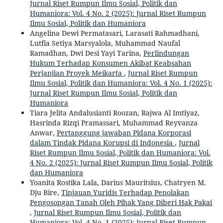
Jurnal Riset Rumpun Ilmu Sosial, Politik dan
Humaniora: Vol. 4 No. 2 (2025): Jurnal Riset Rumpun
Ilmu Sosial, Politik dan Humaniora
Angelina Dewi Permatasari, Larasati Rahmadhani,
Lutfia Setiya Marsyalola, Muhammad Naufal
Ramadhan, Dwi Desi Yayi Tarina,
Perlindungan
Hukum Terhadap Konsumen Akibat Keabsahan
Perjanjian Proyek Meikarta
,
Jurnal Riset Rumpun
Ilmu Sosial, Politik dan Humaniora: Vol. 4 No. 1 (2025):
Jurnal Riset Rumpun Ilmu Sosial, Politik dan
Humaniora
Tiara Jelita Andalusianti Roozan, Rajwa Al Imtiyaz,
Hasrinda Rizqi Pramassari, Muhammad Reyvanza
Anwar,
Pertanggung jawaban Pidana Korporasi
dalam Tindak Pidana Korupsi di Indonesia
,
Jurnal
Riset Rumpun Ilmu Sosial, Politik dan Humaniora: Vol.
4 No. 2 (2025): Jurnal Riset Rumpun Ilmu Sosial, Politik
dan Humaniora
Yoanita Rostika Lala, Darius Mauritsius, Chatryen M.
Dju Bire,
Tinjauan Yuridis Terhadap Penolakan
Pengosongan Tanah Oleh Pihak Yang Diberi Hak Pakai
,
Jurnal Riset Rumpun Ilmu Sosial, Politik dan
Humaniora: Vol. 4 No. 1 (2025): Jurnal Riset Rumpun