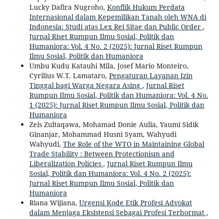
Lucky Dafira Nugroho,
Konflik Hukum Perdata
Internasional dalam Kepemilikan Tanah oleh WNA di
Indonesia: Studi atas Lex Rei Sitae dan Public Order
,
Jurnal Riset Rumpun Ilmu Sosial, Politik dan
Humaniora: Vol. 4 No. 2 (2025): Jurnal Riset Rumpun
Ilmu Sosial, Politik dan Humaniora
Umbu Kudu Katauhi Mila, Josef Mario Monteiro,
Cyrilius W.T. Lamataro,
Pengaturan Layanan Izin
Tinggal bagi Warga Negara Asing
,
Jurnal Riset
Rumpun Ilmu Sosial, Politik dan Humaniora: Vol. 4 No.
1 (2025): Jurnal Riset Rumpun Ilmu Sosial, Politik dan
Humaniora
Zeis Zultaqawa, Mohamad Donie Aulia, Yaumi Sidik
Ginanjar, Mohammad Husni Syam, Wahyudi
Wahyudi,
The Role of the WTO in Maintaining Global
Trade Stability : Between Protectionism and
Liberalization Policies
,
Jurnal Riset Rumpun Ilmu
Sosial, Politik dan Humaniora: Vol. 4 No. 2 (2025):
Jurnal Riset Rumpun Ilmu Sosial, Politik dan
Humaniora
Riana Wijiana,
Urgensi Kode Etik Profesi Advokat
dalam Menjaga Eksistensi Sebagai Profesi Terhormat
,