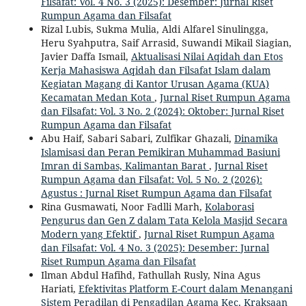
Filsafat: Vol. 4 No. 3 (2025): Desember: Jurnal Riset
Rumpun Agama dan Filsafat
Rizal Lubis, Sukma Mulia, Aldi Alfarel Sinulingga,
Heru Syahputra, Saif Arrasid, Suwandi Mikail Siagian,
Javier Daffa Ismail,
Aktualisasi Nilai Aqidah dan Etos
Kerja Mahasiswa Aqidah dan Filsafat Islam dalam
Kegiatan Magang di Kantor Urusan Agama (KUA)
Kecamatan Medan Kota
,
Jurnal Riset Rumpun Agama
dan Filsafat: Vol. 3 No. 2 (2024): Oktober: Jurnal Riset
Rumpun Agama dan Filsafat
Abu Haif, Sabari Sabari, Zulfikar Ghazali,
Dinamika
Islamisasi dan Peran Pemikiran Muhammad Basiuni
Imran di Sambas, Kalimantan Barat
,
Jurnal Riset
Rumpun Agama dan Filsafat: Vol. 5 No. 2 (2026):
Agustus : Jurnal Riset Rumpun Agama dan Filsafat
Rina Gusmawati, Noor Fadlli Marh,
Kolaborasi
Pengurus dan Gen Z dalam Tata Kelola Masjid Secara
Modern yang Efektif
,
Jurnal Riset Rumpun Agama
dan Filsafat: Vol. 4 No. 3 (2025): Desember: Jurnal
Riset Rumpun Agama dan Filsafat
Ilman Abdul Hafihd, Fathullah Rusly, Nina Agus
Hariati,
Efektivitas Platform E-Court dalam Menangani
Sistem Peradilan di Pengadilan Agama Kec. Kraksaan