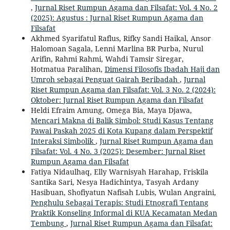
,
Jurnal Riset Rumpun Agama dan Filsafat: Vol. 4 No. 2
(2025): Agustus : Jurnal Riset Rumpun Agama dan
Filsafat
Akhmed Syarifatul Raflus, Rifky Sandi Haikal, Ansor
Halomoan Sagala, Lenni Marlina BR Purba, Nurul
Arifin, Rahmi Rahmi, Wahdi Tamsir Siregar,
Hotmatua Paralihan,
Dimensi Filosofis Ibadah Haji dan
Umroh sebagai Penguat Gairah Beribadah
,
Jurnal
Riset Rumpun Agama dan Filsafat: Vol. 3 No. 2 (2024):
Oktober: Jurnal Riset Rumpun Agama dan Filsafat
Heldi Efraim Amung, Omega Bia, Maya Djawa,
Mencari Makna di Balik Simbol: Studi Kasus Tentang
Pawai Paskah 2025 di Kota Kupang dalam Perspektif
Interaksi Simbolik
,
Jurnal Riset Rumpun Agama dan
Filsafat: Vol. 4 No. 3 (2025): Desember: Jurnal Riset
Rumpun Agama dan Filsafat
Fatiya Nidaulhaq, Elly Warnisyah Harahap, Friskila
Santika Sari, Nesya Hadichintya, Tasyah Ardany
Hasibuan, Shofiyatun Nafisah Lubis, Wulan Angraini,
Penghulu Sebagai Terapis: Studi Etnografi Tentang
Praktik Konseling Informal di KUA Kecamatan Medan
Tembung
,
Jurnal Riset Rumpun Agama dan Filsafat: