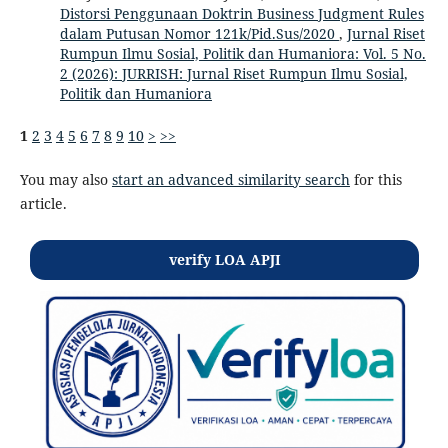
Distorsi Penggunaan Doktrin Business Judgment Rules
dalam Putusan Nomor 121k/Pid.Sus/2020
,
Jurnal Riset
Rumpun Ilmu Sosial, Politik dan Humaniora: Vol. 5 No.
2 (2026): JURRISH: Jurnal Riset Rumpun Ilmu Sosial,
Politik dan Humaniora
1
2
3
4
5
6
7
8
9
10
>
>>
You may also
start an advanced similarity search
for this
article.
verify LOA APJI