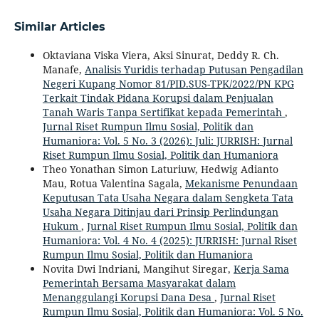
Similar Articles
Oktaviana Viska Viera, Aksi Sinurat, Deddy R. Ch.
Manafe,
Analisis Yuridis terhadap Putusan Pengadilan
Negeri Kupang Nomor 81/PID.SUS-TPK/2022/PN KPG
Terkait Tindak Pidana Korupsi dalam Penjualan
Tanah Waris Tanpa Sertifikat kepada Pemerintah
,
Jurnal Riset Rumpun Ilmu Sosial, Politik dan
Humaniora: Vol. 5 No. 3 (2026): Juli: JURRISH: Jurnal
Riset Rumpun Ilmu Sosial, Politik dan Humaniora
Theo Yonathan Simon Laturiuw, Hedwig Adianto
Mau, Rotua Valentina Sagala,
Mekanisme Penundaan
Keputusan Tata Usaha Negara dalam Sengketa Tata
Usaha Negara Ditinjau dari Prinsip Perlindungan
Hukum
,
Jurnal Riset Rumpun Ilmu Sosial, Politik dan
Humaniora: Vol. 4 No. 4 (2025): JURRISH: Jurnal Riset
Rumpun Ilmu Sosial, Politik dan Humaniora
Novita Dwi Indriani, Mangihut Siregar,
Kerja Sama
Pemerintah Bersama Masyarakat dalam
Menanggulangi Korupsi Dana Desa
,
Jurnal Riset
Rumpun Ilmu Sosial, Politik dan Humaniora: Vol. 5 No.