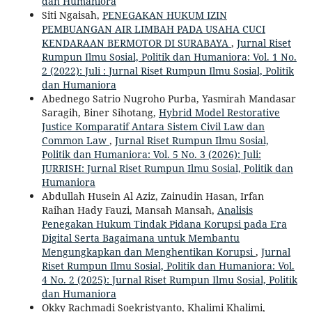
dan Humaniora
Siti Ngaisah,
PENEGAKAN HUKUM IZIN
PEMBUANGAN AIR LIMBAH PADA USAHA CUCI
KENDARAAN BERMOTOR DI SURABAYA
,
Jurnal Riset
Rumpun Ilmu Sosial, Politik dan Humaniora: Vol. 1 No.
2 (2022): Juli : Jurnal Riset Rumpun Ilmu Sosial, Politik
dan Humaniora
Abednego Satrio Nugroho Purba, Yasmirah Mandasar
Saragih, Biner Sihotang,
Hybrid Model Restorative
Justice Komparatif Antara Sistem Civil Law dan
Common Law
,
Jurnal Riset Rumpun Ilmu Sosial,
Politik dan Humaniora: Vol. 5 No. 3 (2026): Juli:
JURRISH: Jurnal Riset Rumpun Ilmu Sosial, Politik dan
Humaniora
Abdullah Husein Al Aziz, Zainudin Hasan, Irfan
Raihan Hady Fauzi, Mansah Mansah,
Analisis
Penegakan Hukum Tindak Pidana Korupsi pada Era
Digital Serta Bagaimana untuk Membantu
Mengungkapkan dan Menghentikan Korupsi
,
Jurnal
Riset Rumpun Ilmu Sosial, Politik dan Humaniora: Vol.
4 No. 2 (2025): Jurnal Riset Rumpun Ilmu Sosial, Politik
dan Humaniora
Okky Rachmadi Soekristyanto, Khalimi Khalimi,