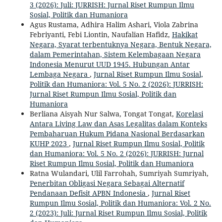
3 (2026): Juli: JURRISH: Jurnal Riset Rumpun Ilmu
Sosial, Politik dan Humaniora
Agus Rustama, Adhira Halim Ashari, Viola Zabrina
Febriyanti, Febi Liontin, Naufalian Hafidz,
Hakikat
Negara, Syarat terbentuknya Negara, Bentuk Negara,
dalam Pemerintahan, Sistem Kelembagaan Negara
Indonesia Menurut UUD 1945. Hubungan Antar
Lembaga Negara
,
Jurnal Riset Rumpun Ilmu Sosial,
Politik dan Humaniora: Vol. 5 No. 2 (2026): JURRISH:
Jurnal Riset Rumpun Ilmu Sosial, Politik dan
Humaniora
Berliana Aisyah Nur Salwa, Tongat Tongat,
Korelasi
Antara Living Law dan Asas Legalitas dalam Konteks
Pembaharuan Hukum Pidana Nasional Berdasarkan
KUHP 2023
,
Jurnal Riset Rumpun Ilmu Sosial, Politik
dan Humaniora: Vol. 5 No. 2 (2026): JURRISH: Jurnal
Riset Rumpun Ilmu Sosial, Politik dan Humaniora
Ratna Wulandari, Ulil Farrohah, Sumriyah Sumriyah,
Penerbitan Obligasi Negara Sebagai Alternatif
Pendanaan Defisit APBN Indonesia
,
Jurnal Riset
Rumpun Ilmu Sosial, Politik dan Humaniora: Vol. 2 No.
2 (2023): Juli: Jurnal Riset Rumpun Ilmu Sosial, Politik