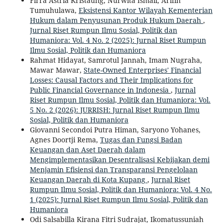
Firra Astria Kristaung, Nurwita Ismail, Arifin
Tumuhulawa,
Eksistensi Kantor Wilayah Kementerian
Hukum dalam Penyusunan Produk Hukum Daerah
,
Jurnal Riset Rumpun Ilmu Sosial, Politik dan
Humaniora: Vol. 4 No. 2 (2025): Jurnal Riset Rumpun
Ilmu Sosial, Politik dan Humaniora
Rahmat Hidayat, Samrotul Jannah, Imam Nugraha,
Mawar Mawar,
State-Owned Enterprises' Financial
Losses: Causal Factors and Their Implications for
Public Financial Governance in Indonesia
,
Jurnal
Riset Rumpun Ilmu Sosial, Politik dan Humaniora: Vol.
5 No. 2 (2026): JURRISH: Jurnal Riset Rumpun Ilmu
Sosial, Politik dan Humaniora
Giovanni Secondoi Putra Himan, Saryono Yohanes,
Agnes Doortji Rema,
Tugas dan Fungsi Badan
Keuangan dan Aset Daerah dalam
Mengimplementasikan Desentralisasi Kebijakan demi
Menjamin Efisiensi dan Transparansi Pengelolaan
Keuangan Daerah di Kota Kupang
,
Jurnal Riset
Rumpun Ilmu Sosial, Politik dan Humaniora: Vol. 4 No.
1 (2025): Jurnal Riset Rumpun Ilmu Sosial, Politik dan
Humaniora
Odi Salsabilla Kirana Fitri Sudrajat, Ikomatussuniah