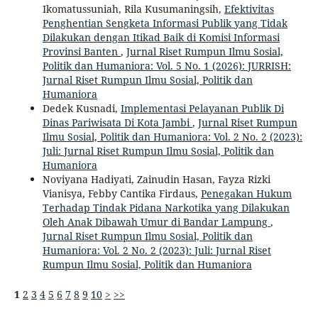
Ikomatussuniah, Rila Kusumaningsih,
Efektivitas
Penghentian Sengketa Informasi Publik yang Tidak
Dilakukan dengan Itikad Baik di Komisi Informasi
Provinsi Banten
,
Jurnal Riset Rumpun Ilmu Sosial,
Politik dan Humaniora: Vol. 5 No. 1 (2026): JURRISH:
Jurnal Riset Rumpun Ilmu Sosial, Politik dan
Humaniora
Dedek Kusnadi,
Implementasi Pelayanan Publik Di
Dinas Pariwisata Di Kota Jambi
,
Jurnal Riset Rumpun
Ilmu Sosial, Politik dan Humaniora: Vol. 2 No. 2 (2023):
Juli: Jurnal Riset Rumpun Ilmu Sosial, Politik dan
Humaniora
Noviyana Hadiyati, Zainudin Hasan, Fayza Rizki
Vianisya, Febby Cantika Firdaus,
Penegakan Hukum
Terhadap Tindak Pidana Narkotika yang Dilakukan
Oleh Anak Dibawah Umur di Bandar Lampung
,
Jurnal Riset Rumpun Ilmu Sosial, Politik dan
Humaniora: Vol. 2 No. 2 (2023): Juli: Jurnal Riset
Rumpun Ilmu Sosial, Politik dan Humaniora
1
2
3
4
5
6
7
8
9
10
>
>>