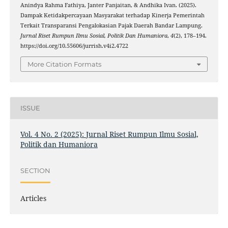
Anindya Rahma Fathiya, Janter Panjaitan, & Andhika Ivan. (2025).
Dampak Ketidakpercayaan Masyarakat terhadap Kinerja Pemerintah
Terkait Transparansi Pengalokasian Pajak Daerah Bandar Lampung.
Jurnal Riset Rumpun Ilmu Sosial, Politik Dan Humaniora
,
4
(2), 178–194.
https://doi.org/10.55606/jurrish.v4i2.4722
More Citation Formats
ISSUE
Vol. 4 No. 2 (2025): Jurnal Riset Rumpun Ilmu Sosial,
Politik dan Humaniora
SECTION
Articles