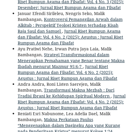
Riset Rumpun Agama dan Filsafat: Vol. 4 No. 3 (2025):
Desember: Jurnal Riset Rumpun Agama dan Filsafat
Januar Efendi Sirileleu, Nengris Seko, Malik
Bambangan,
Kontroversi Pemanggilan Arwah dalam
Alkitab : Perspektif Teologi Kristen terhadap Kisah
Raja Saul dan Samuel
,
Jurnal Riset Rumpun Agama
dan Filsafat: Vol. 4 No. 2 (2025): Agustus : Jurnal Riset
Rumpun Agama dan Filsafat
Ayu Pratiwi Nehe, Irwan Putra Jaya Laia, Malik
Bambangan,
Strategi Transformasional dalam
Menerapkan Pemahaman yang Benar tentang Makna
Ibadah menurut Mazmur 95:6-7
,
Jurnal Riset
Rumpun Agama dan Filsafat: Vol. 4 No. 2 (2025):
Agustus : Jurnal Riset Rumpun Agama dan Filsafat
Andra Andra, Roni Listen Saerejen, Malik
Bambangan,
Transformasi Makna Mezbah : Dari
Tradisi Ibrani ke Kehidupan Spiritual Modern
,
Jurnal
Riset Rumpun Agama dan Filsafat: Vol. 4 No. 2 (2025):
Agustus : Jurnal Riset Rumpun Agama dan Filsafat
Reniati Esri Nabunome, Lea Adelia Dael, Malik
Bambangan,
Makna Perkataan Paulus
“Menggenapkan dalam Dagingku Apa yang Kurang
pada Penderitaan Kristus” menurut Kolose 1:24
,