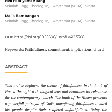
Neli Febriyanti Adang
Sekolah Tinggi Theologi Injili Arastamar (SETIA) Jakarta
Malik Bambangan
Sekolah Tinggi Theologi Injili Arastamar (SETIA) Jakarta
DOI:
https://doi.org/10.55606/jurrafi.v4i2.5308
Faithfullness, commitment, implications, church
Keywords:
ABSTRACT
This article explores the theme of faithfullness in the book of
Hosea throught a theological lens and examines its relevanse
for the contemporary church. The book of the Hosea presents
a powerfull potrayal of God’s unwafering faithfullnes toward
his people despite their reapeted unfaithfullnes. Using the