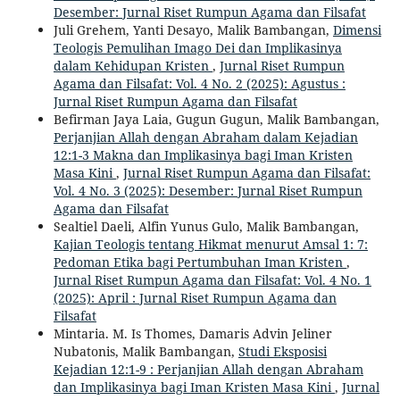
Desember: Jurnal Riset Rumpun Agama dan Filsafat
Juli Grehem, Yanti Desayo, Malik Bambangan,
Dimensi
Teologis Pemulihan Imago Dei dan Implikasinya
dalam Kehidupan Kristen
,
Jurnal Riset Rumpun
Agama dan Filsafat: Vol. 4 No. 2 (2025): Agustus :
Jurnal Riset Rumpun Agama dan Filsafat
Befirman Jaya Laia, Gugun Gugun, Malik Bambangan,
Perjanjian Allah dengan Abraham dalam Kejadian
12:1-3 Makna dan Implikasinya bagi Iman Kristen
Masa Kini
,
Jurnal Riset Rumpun Agama dan Filsafat:
Vol. 4 No. 3 (2025): Desember: Jurnal Riset Rumpun
Agama dan Filsafat
Sealtiel Daeli, Alfin Yunus Gulo, Malik Bambangan,
Kajian Teologis tentang Hikmat menurut Amsal 1: 7:
Pedoman Etika bagi Pertumbuhan Iman Kristen
,
Jurnal Riset Rumpun Agama dan Filsafat: Vol. 4 No. 1
(2025): April : Jurnal Riset Rumpun Agama dan
Filsafat
Mintaria. M. Is Thomes, Damaris Advin Jeliner
Nubatonis, Malik Bambangan,
Studi Eksposisi
Kejadian 12:1-9 : Perjanjian Allah dengan Abraham
dan Implikasinya bagi Iman Kristen Masa Kini
,
Jurnal