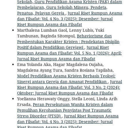
Sekolah, Guru Pendidikan Agama Kristen (PAK) dalam
Pembelajaran, Guru Sekolah Minggu, Pendeta,
Penatua, Pelayan Gereja
,
Jurnal Riset Rumpun Agama
dan Filsafat: Vol. 4 No. 3 (2025): Desember: Jurnal
Riset Rumpun Agama dan Filsafat
Marthalena Lumban Gaol, Lenny Lubis, Yuki
Tambunan, Baginda Sitompul,
Behaviorisme dan
Pembentukan Karakter Kristen : Pendekatan Disiplin
Positif dalam Pendidikan Gerejawi
,
Jurnal Riset
Rumpun Agama dan Filsafat: Vol. 5 No. 1 (2026): April:
Jurnal Riset Rumpun Agama dan Filsafat
Ema Yolanda Aka, Hagar Magdalena Oujaha,
Magdalena Ayang Tura, Sandra Rosiana Tapilaha,
Model Pendidikan Agama Kristen Berbasis Teologi:
Sinergi antara Gereja dan Amanat Pendidikan
,
Jurnal
Riset Rumpun Agama dan Filsafat: Vol. 3 No. 2 (2024):
Oktober: Jurnal Riset Rumpun Agama dan Filsafat
Yoelianna Herawaty Onggy, Stella Leoni, Linda Arih
Ersada,
Peran Persekutuan Wanita Kristen dalam
Pemulihan Kerohanian Penyintas Post Traumatic
Stress Disorder (PTSD)
,
Jurnal Riset Rumpun Agama
dan Filsafat: Vol. 4 No. 3 (2025): Desember: Jurnal
Riset Rumpun Agama dan Filsafat