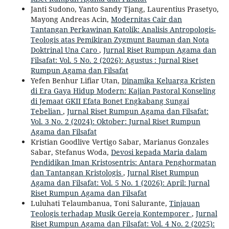
Janti Sudono, Yanto Sandy Tjang, Laurentius Prasetyo,
Mayong Andreas Acin,
Modernitas Cair dan
Tantangan Perkawinan Katolik: Analisis Antropologis-
Teologis atas Pemikiran Zygmunt Bauman dan Nota
Doktrinal Una Caro
,
Jurnal Riset Rumpun Agama dan
Filsafat: Vol. 5 No. 2 (2026): Agustus : Jurnal Riset
Rumpun Agama dan Filsafat
Yefen Benhur Lifiar Utan,
Dinamika Keluarga Kristen
di Era Gaya Hidup Modern: Kajian Pastoral Konseling
di Jemaat GKII Efata Bonet Engkabang Sungai
Tebelian
,
Jurnal Riset Rumpun Agama dan Filsafat:
Vol. 3 No. 2 (2024): Oktober: Jurnal Riset Rumpun
Agama dan Filsafat
Kristian Goodlive Vertigo Sabar, Marianus Gonzales
Sabar, Stefanus Woda,
Devosi kepada Maria dalam
Pendidikan Iman Kristosentris: Antara Penghormatan
dan Tantangan Kristologis
,
Jurnal Riset Rumpun
Agama dan Filsafat: Vol. 5 No. 1 (2026): April: Jurnal
Riset Rumpun Agama dan Filsafat
Luluhati Telaumbanua, Toni Salurante,
Tinjauan
Teologis terhadap Musik Gereja Kontemporer
,
Jurnal
Riset Rumpun Agama dan Filsafat: Vol. 4 No. 2 (2025):