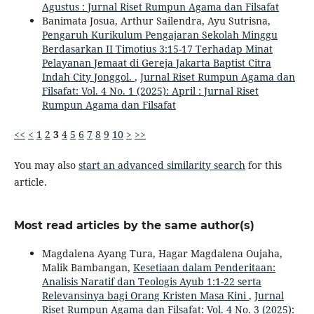
Agustus : Jurnal Riset Rumpun Agama dan Filsafat
Banimata Josua, Arthur Sailendra, Ayu Sutrisna,
Pengaruh Kurikulum Pengajaran Sekolah Minggu
Berdasarkan II Timotius 3:15-17 Terhadap Minat
Pelayanan Jemaat di Gereja Jakarta Baptist Citra
Indah City Jonggol.
,
Jurnal Riset Rumpun Agama dan
Filsafat: Vol. 4 No. 1 (2025): April : Jurnal Riset
Rumpun Agama dan Filsafat
<<
<
1
2
3
4
5
6
7
8
9
10
>
>>
You may also
start an advanced similarity search
for this
article.
Most read articles by the same author(s)
Magdalena Ayang Tura, Hagar Magdalena Oujaha,
Malik Bambangan,
Kesetiaan dalam Penderitaan:
Analisis Naratif dan Teologis Ayub 1:1-22 serta
Relevansinya bagi Orang Kristen Masa Kini
,
Jurnal
Riset Rumpun Agama dan Filsafat: Vol. 4 No. 3 (2025):