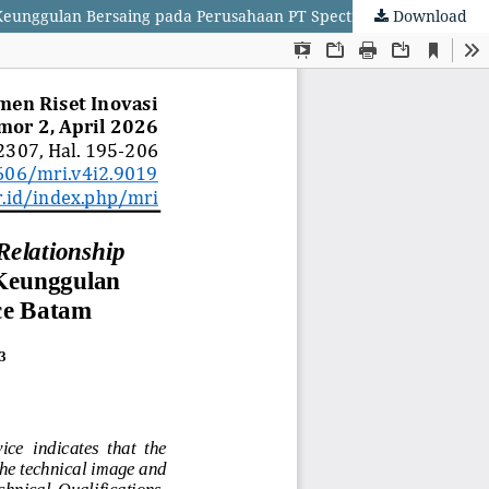
Download
Pengaruh Pengembangan Kompetensi Teknis, Customer Relationship Management, dan Kualitas Sistem Prosedural terhadap Keunggulan Bersaing pada Perusahaan PT Spectrum Lintas Service Batam