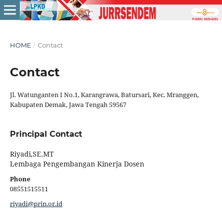
HOME
/
Contact
Contact
Jl. Watunganten I No.1, Karangrawa, Batursari, Kec. Mranggen,
Kabupaten Demak, Jawa Tengah 59567
Principal Contact
Riyadi,SE.MT
Lembaga Pengembangan Kinerja Dosen
Phone
08551515511
riyadi@prin.or.id