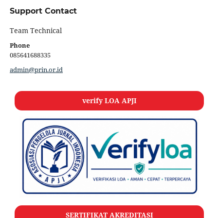
Support Contact
Team Technical
Phone
085641688335
admin@prin.or.id
verify LOA APJI
SERTIFIKAT AKREDITASI