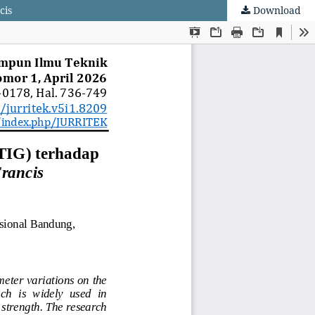
cis
Download