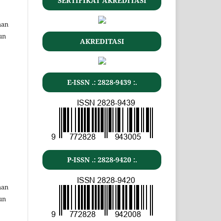
SERTIFIKAT AKREDITASI
man
un
AKREDITASI
E-ISSN .: 2828-9439 :.
P-ISSN .: 2828-9420 :.
man
un