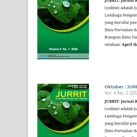
JURRIT: Jurnal
(online) adalah j
Lembaga Pengemb
yang bersifat pe
Ilmu Pertanian d
Rumpun Ilmu Tana
setahun:
April d
Oktober : JUR
Vol. 4 No. 2 (20
JURRIT: Jurnal
(online) adalah j
Lembaga Pengemb
yang bersifat pe
Ilmu Pertanian d