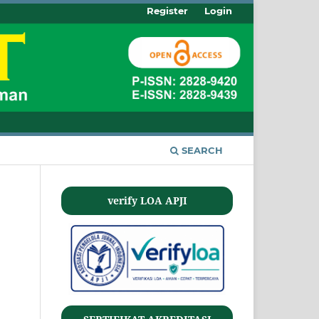
Register
Login
SEARCH
verify LOA APJI