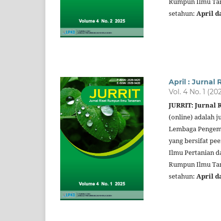
Rumpun Ilmu Tana
setahun:
April d
April : Jurna
Vol. 4 No. 1 (20
JURRIT: Jurnal
(online) adalah j
Lembaga Pengemb
yang bersifat pe
Ilmu Pertanian d
Rumpun Ilmu Tana
setahun:
April d