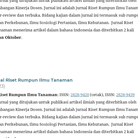
urnal yang ditujukan untuk publikasi artikel ilmiah yang diterbitkan oleh
angan Kinerja Dosen. Jurnal ini adalah jurnal Riset Rumpun Ilmu Tana
er-review dan terbuka. Bidang kajian dalam jurnal ini termasuk sub rump
an Perkebunan, Ilmu Sosiologi Pertanian, Ilmu Kehutanan. Jurnal Riset
man menerima artikel dalam bahasa Indonesia dan diterbitkan 2 kali
an Oktober
.
nal Riset Rumpun Ilmu Tanaman
23)
 Riset Rumpun Ilmu Tanaman:
ISSN:
2828-9420
(cetak), ISSN:
2828-9439
urnal yang ditujukan untuk publikasi artikel ilmiah yang diterbitkan oleh
angan Kinerja Dosen. Jurnal ini adalah jurnal Riset Rumpun Ilmu Tana
er-review dan terbuka. Bidang kajian dalam jurnal ini termasuk sub rump
an Perkebunan, Ilmu Sosiologi Pertanian, Ilmu Kehutanan. Jurnal Riset
man menerima artikel dalam bahasa Indonesia dan diterbitkan 2 kali