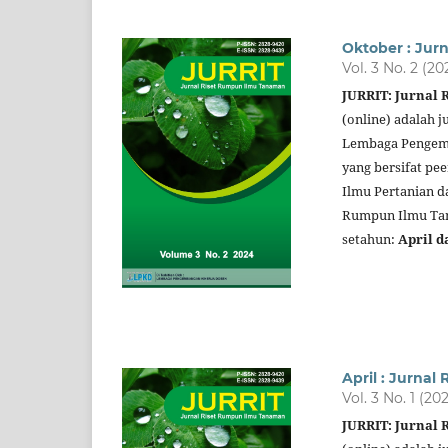
Oktober : Jur
Vol. 3 No. 2 (20
JURRIT: Jurnal
(online) adalah j
Lembaga Pengemb
yang bersifat pe
Ilmu Pertanian d
Rumpun Ilmu Tana
setahun:
April d
April : Jurna
Vol. 3 No. 1 (20
JURRIT: Jurnal