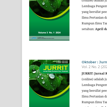
(online) adalah j
Lembaga Pengemb
yang bersifat pe
Ilmu Pertanian d
Rumpun Ilmu Tana
setahun:
April d
Oktober : Jur
Vol. 2 No. 2 (20
JURRIT: Jurnal
(online) adalah j
Lembaga Pengemb
yang bersifat pe
Ilmu Pertanian d
Rumpun Ilmu Tana