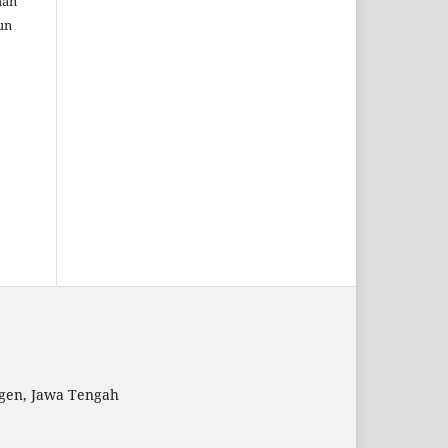
man
un
ggen, Jawa Tengah