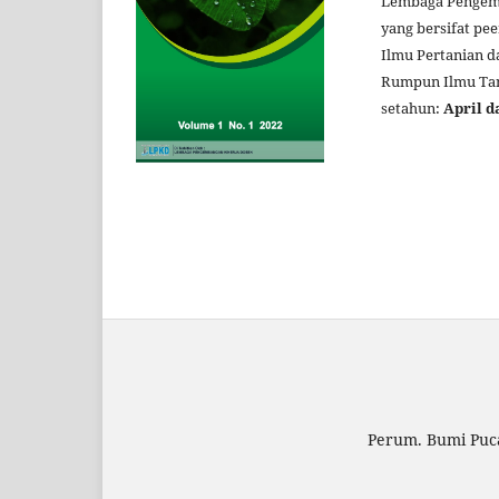
Lembaga Pengemb
yang bersifat pe
Ilmu Pertanian d
Rumpun Ilmu Tana
setahun:
April d
Perum. Bumi Puca