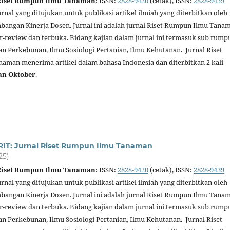
 Riset Rumpun Ilmu Tanaman:
ISSN:
2828-9420
(cetak), ISSN:
2828-9439
urnal yang ditujukan untuk publikasi artikel ilmiah yang diterbitkan oleh
angan Kinerja Dosen. Jurnal ini adalah jurnal Riset Rumpun Ilmu Tana
er-review dan terbuka. Bidang kajian dalam jurnal ini termasuk sub rump
an Perkebunan, Ilmu Sosiologi Pertanian, Ilmu Kehutanan. Jurnal Riset
man menerima artikel dalam bahasa Indonesia dan diterbitkan 2 kali
an Oktober
.
RIT: Jurnal Riset Rumpun Ilmu Tanaman
25)
 Riset Rumpun Ilmu Tanaman:
ISSN:
2828-9420
(cetak), ISSN:
2828-9439
urnal yang ditujukan untuk publikasi artikel ilmiah yang diterbitkan oleh
angan Kinerja Dosen. Jurnal ini adalah jurnal Riset Rumpun Ilmu Tana
er-review dan terbuka. Bidang kajian dalam jurnal ini termasuk sub rump
an Perkebunan, Ilmu Sosiologi Pertanian, Ilmu Kehutanan. Jurnal Riset