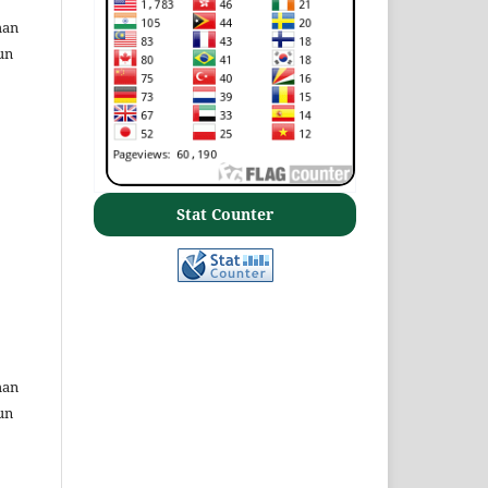
man
un
Stat Counter
man
un