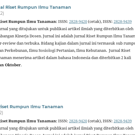
nal Riset Rumpun Ilmu Tanaman
22)
 Riset Rumpun Ilmu Tanaman:
ISSN:
2828-9420
(cetak), ISSN:
2828-9439
urnal yang ditujukan untuk publikasi artikel ilmiah yang diterbitkan oleh
angan Kinerja Dosen. Jurnal ini adalah jurnal Riset Rumpun Ilmu Tana
er-review dan terbuka. Bidang kajian dalam jurnal ini termasuk sub rump
an Perkebunan, Ilmu Sosiologi Pertanian, Ilmu Kehutanan. Jurnal Riset
man menerima artikel dalam bahasa Indonesia dan diterbitkan 2 kali
an Oktober
.
l Riset Rumpun Ilmu Tanaman
2)
 Riset Rumpun Ilmu Tanaman:
ISSN:
2828-9420
(cetak), ISSN:
2828-9439
urnal yang ditujukan untuk publikasi artikel ilmiah yang diterbitkan oleh