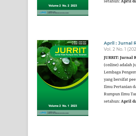
setahun:
April d
April : Jurna
Vol. 2 No. 1 (20
JURRIT: Jurnal
(online) adalah j
Lembaga Pengemb
yang bersifat pe
Ilmu Pertanian d
Rumpun Ilmu Tana
setahun:
April d