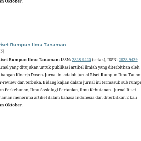
an Oktober
.
l Riset Rumpun Ilmu Tanaman
23)
 Riset Rumpun Ilmu Tanaman:
ISSN:
2828-9420
(cetak), ISSN:
2828-9439
urnal yang ditujukan untuk publikasi artikel ilmiah yang diterbitkan oleh
angan Kinerja Dosen. Jurnal ini adalah jurnal Riset Rumpun Ilmu Tana
er-review dan terbuka. Bidang kajian dalam jurnal ini termasuk sub rump
an Perkebunan, Ilmu Sosiologi Pertanian, Ilmu Kehutanan. Jurnal Riset
man menerima artikel dalam bahasa Indonesia dan diterbitkan 2 kali
an Oktober
.