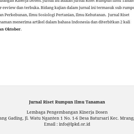
angan Kinerja Dosen. Jurnal ini adalah jurnal Riset Rumpun Ilmu Tana
er-review dan terbuka. Bidang kajian dalam jurnal ini termasuk sub rump
an Perkebunan, Ilmu Sosiologi Pertanian, Ilmu Kehutanan. Jurnal Riset
man menerima artikel dalam bahasa Indonesia dan diterbitkan 2 kali
an Oktober
.
Jurnal Riset Rumpun Ilmu Tanaman
Lembaga Pengembangan Kinerja Dosen
ng Gading, Jl. Watu Nganten 1 No. 1-6 Desa Batursari Kec. Mran
Email : info@lpkd.or.id