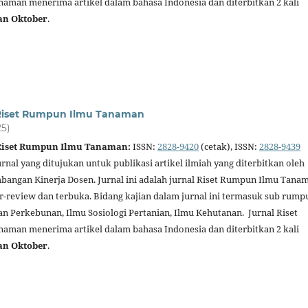
man menerima artikel dalam bahasa Indonesia dan diterbitkan 2 kali
an Oktober
.
l Riset Rumpun Ilmu Tanaman
25)
 Riset Rumpun Ilmu Tanaman:
ISSN:
2828-9420
(cetak), ISSN:
2828-9439
urnal yang ditujukan untuk publikasi artikel ilmiah yang diterbitkan oleh
angan Kinerja Dosen. Jurnal ini adalah jurnal Riset Rumpun Ilmu Tana
er-review dan terbuka. Bidang kajian dalam jurnal ini termasuk sub rump
an Perkebunan, Ilmu Sosiologi Pertanian, Ilmu Kehutanan. Jurnal Riset
man menerima artikel dalam bahasa Indonesia dan diterbitkan 2 kali
an Oktober
.