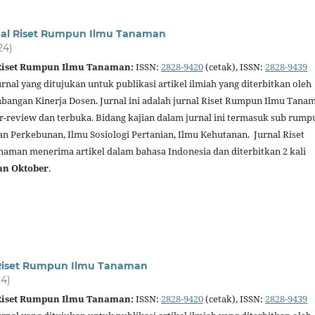
nal Riset Rumpun Ilmu Tanaman
24)
 Riset Rumpun Ilmu Tanaman:
ISSN:
2828-9420
(cetak), ISSN:
2828-9439
urnal yang ditujukan untuk publikasi artikel ilmiah yang diterbitkan oleh
angan Kinerja Dosen. Jurnal ini adalah jurnal Riset Rumpun Ilmu Tana
er-review dan terbuka. Bidang kajian dalam jurnal ini termasuk sub rump
an Perkebunan, Ilmu Sosiologi Pertanian, Ilmu Kehutanan. Jurnal Riset
man menerima artikel dalam bahasa Indonesia dan diterbitkan 2 kali
an Oktober
.
l Riset Rumpun Ilmu Tanaman
24)
 Riset Rumpun Ilmu Tanaman:
ISSN:
2828-9420
(cetak), ISSN:
2828-9439