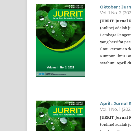
Oktober : Jur
Vol. 1 No. 2 (20
JURRIT: Jurnal
(online) adalah j
Lembaga Pengemb
yang bersifat pe
Ilmu Pertanian d
Rumpun Ilmu Tana
setahun:
April d
April : Jurna
Vol. 1 No. 1 (202
JURRIT: Jurnal
(online) adalah j