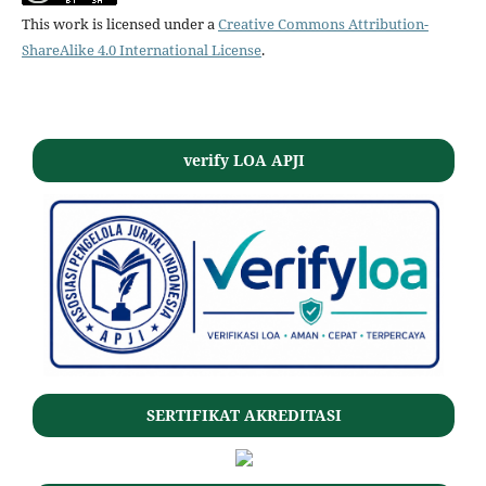
This work is licensed under a
Creative Commons Attribution-
ShareAlike 4.0 International License
.
verify LOA APJI
SERTIFIKAT AKREDITASI