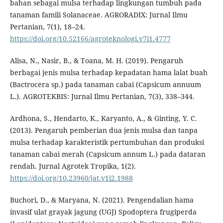
bahan sebagai mulsa terhadap lingkungan tumbuh pada
tanaman famili Solanaceae. AGRORADIX: Jurnal Ilmu
Pertanian, 7(1), 18–24.
https://doi.org/10.52166/agroteknologi.v7i1.4777
Alisa, N., Nasir, B., & Toana, M. H. (2019). Pengaruh
berbagai jenis mulsa terhadap kepadatan hama lalat buah
(Bactrocera sp.) pada tanaman cabai (Capsicum annuum
L.). AGROTEKBIS: Jurnal Ilmu Pertanian, 7(3), 338–344.
Ardhona, S., Hendarto, K., Karyanto, A., & Ginting, Y. C.
(2013). Pengaruh pemberian dua jenis mulsa dan tanpa
mulsa terhadap karakteristik pertumbuhan dan produksi
tanaman cabai merah (Capsicum annum L.) pada dataran
rendah. Jurnal Agrotek Tropika, 1(2).
https://doi.org/10.23960/jat.v1i2.1988
Buchori, D., & Maryana, N. (2021). Pengendalian hama
invasif ulat grayak jagung (UGJ) Spodoptera frugiperda