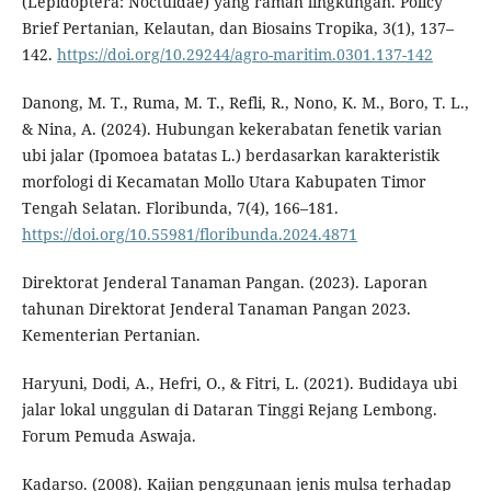
(Lepidoptera: Noctuidae) yang ramah lingkungan. Policy
Brief Pertanian, Kelautan, dan Biosains Tropika, 3(1), 137–
142.
https://doi.org/10.29244/agro-maritim.0301.137-142
Danong, M. T., Ruma, M. T., Refli, R., Nono, K. M., Boro, T. L.,
& Nina, A. (2024). Hubungan kekerabatan fenetik varian
ubi jalar (Ipomoea batatas L.) berdasarkan karakteristik
morfologi di Kecamatan Mollo Utara Kabupaten Timor
Tengah Selatan. Floribunda, 7(4), 166–181.
https://doi.org/10.55981/floribunda.2024.4871
Direktorat Jenderal Tanaman Pangan. (2023). Laporan
tahunan Direktorat Jenderal Tanaman Pangan 2023.
Kementerian Pertanian.
Haryuni, Dodi, A., Hefri, O., & Fitri, L. (2021). Budidaya ubi
jalar lokal unggulan di Dataran Tinggi Rejang Lembong.
Forum Pemuda Aswaja.
Kadarso. (2008). Kajian penggunaan jenis mulsa terhadap