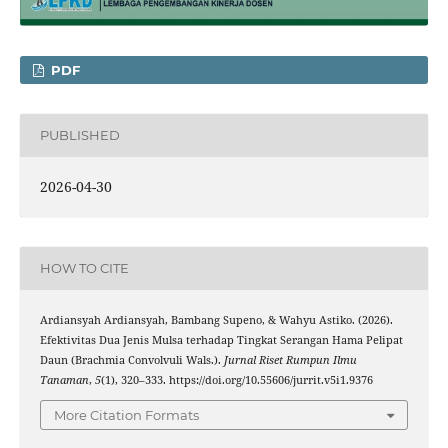
PDF
PUBLISHED
2026-04-30
HOW TO CITE
Ardiansyah Ardiansyah, Bambang Supeno, & Wahyu Astiko. (2026).
Efektivitas Dua Jenis Mulsa terhadap Tingkat Serangan Hama Pelipat
Daun (Brachmia Convolvuli Wals.).
Jurnal Riset Rumpun Ilmu
Tanaman
,
5
(1), 320–333. https://doi.org/10.55606/jurrit.v5i1.9376
More Citation Formats