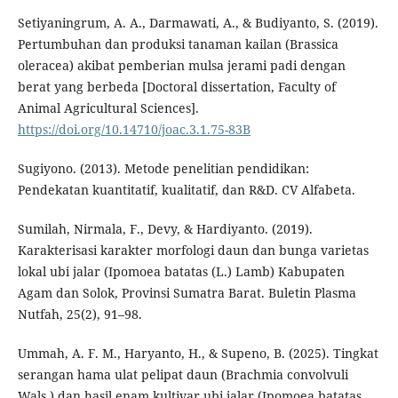
Setiyaningrum, A. A., Darmawati, A., & Budiyanto, S. (2019).
Pertumbuhan dan produksi tanaman kailan (Brassica
oleracea) akibat pemberian mulsa jerami padi dengan
berat yang berbeda [Doctoral dissertation, Faculty of
Animal Agricultural Sciences].
https://doi.org/10.14710/joac.3.1.75-83B
Sugiyono. (2013). Metode penelitian pendidikan:
Pendekatan kuantitatif, kualitatif, dan R&D. CV Alfabeta.
Sumilah, Nirmala, F., Devy, & Hardiyanto. (2019).
Karakterisasi karakter morfologi daun dan bunga varietas
lokal ubi jalar (Ipomoea batatas (L.) Lamb) Kabupaten
Agam dan Solok, Provinsi Sumatra Barat. Buletin Plasma
Nutfah, 25(2), 91–98.
Ummah, A. F. M., Haryanto, H., & Supeno, B. (2025). Tingkat
serangan hama ulat pelipat daun (Brachmia convolvuli
Wals.) dan hasil enam kultivar ubi jalar (Ipomoea batatas