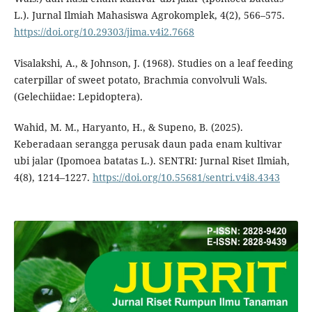
L.). Jurnal Ilmiah Mahasiswa Agrokomplek, 4(2), 566–575.
https://doi.org/10.29303/jima.v4i2.7668
Visalakshi, A., & Johnson, J. (1968). Studies on a leaf feeding
caterpillar of sweet potato, Brachmia convolvuli Wals.
(Gelechiidae: Lepidoptera).
Wahid, M. M., Haryanto, H., & Supeno, B. (2025).
Keberadaan serangga perusak daun pada enam kultivar
ubi jalar (Ipomoea batatas L.). SENTRI: Jurnal Riset Ilmiah,
4(8), 1214–1227.
https://doi.org/10.55681/sentri.v4i8.4343