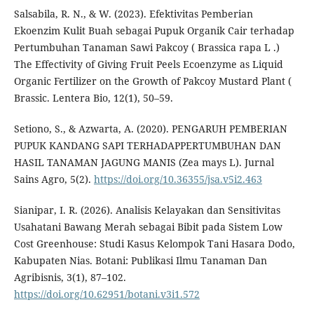
Salsabila, R. N., & W. (2023). Efektivitas Pemberian
Ekoenzim Kulit Buah sebagai Pupuk Organik Cair terhadap
Pertumbuhan Tanaman Sawi Pakcoy ( Brassica rapa L .)
The Effectivity of Giving Fruit Peels Ecoenzyme as Liquid
Organic Fertilizer on the Growth of Pakcoy Mustard Plant (
Brassic. Lentera Bio, 12(1), 50–59.
Setiono, S., & Azwarta, A. (2020). PENGARUH PEMBERIAN
PUPUK KANDANG SAPI TERHADAPPERTUMBUHAN DAN
HASIL TANAMAN JAGUNG MANIS (Zea mays L). Jurnal
Sains Agro, 5(2).
https://doi.org/10.36355/jsa.v5i2.463
Sianipar, I. R. (2026). Analisis Kelayakan dan Sensitivitas
Usahatani Bawang Merah sebagai Bibit pada Sistem Low
Cost Greenhouse: Studi Kasus Kelompok Tani Hasara Dodo,
Kabupaten Nias. Botani: Publikasi Ilmu Tanaman Dan
Agribisnis, 3(1), 87–102.
https://doi.org/10.62951/botani.v3i1.572