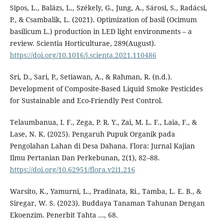
Sipos, L., Balázs, L., Székely, G., Jung, A., Sárosi, S., Radácsi,
P., & Csambalik, L. (2021). Optimization of basil (Ocimum
basilicum L.) production in LED light environments – a
review. Scientia Horticulturae, 289(August).
https://doi.org/10.1016/j.scienta.2021.110486
Sri, D., Sari, P., Setiawan, A., & Rahman, R. (n.d.).
Development of Composite-Based Liquid Smoke Pesticides
for Sustainable and Eco-Friendly Pest Control.
Telaumbanua, I. F., Zega, P. R. Y., Zai, M. L. F., Laia, F., &
Lase, N. K. (2025). Pengaruh Pupuk Organik pada
Pengolahan Lahan di Desa Dahana. Flora: Jurnal Kajian
Ilmu Pertanian Dan Perkebunan, 2(1), 82–88.
https://doi.org/10.62951/flora.v2i1.216
Warsito, K., Yamurni, L., Pradinata, Ri., Tamba, L. E. B., &
Siregar, W. S. (2023). Buddaya Tanaman Tahunan Dengan
Ekoenzim. Penerbit Tahta …, 68.