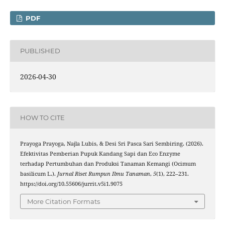
PDF
PUBLISHED
2026-04-30
HOW TO CITE
Prayoga Prayoga, Najla Lubis, & Desi Sri Pasca Sari Sembiring. (2026).
Efektivitas Pemberian Pupuk Kandang Sapi dan Eco Enzyme
terhadap Pertumbuhan dan Produksi Tanaman Kemangi (Ocimum
basilicum L.).
Jurnal Riset Rumpun Ilmu Tanaman
,
5
(1), 222–231.
https://doi.org/10.55606/jurrit.v5i1.9075
More Citation Formats