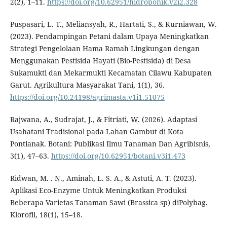
2(2), 1–11.
https://doi.org/10.62951/hidroponik.v2i2.328
Puspasari, L. T., Meliansyah, R., Hartati, S., & Kurniawan, W.
(2023). Pendampingan Petani dalam Upaya Meningkatkan
Strategi Pengelolaan Hama Ramah Lingkungan dengan
Menggunakan Pestisida Hayati (Bio-Pestisida) di Desa
Sukamukti dan Mekarmukti Kecamatan Cilawu Kabupaten
Garut. Agrikultura Masyarakat Tani, 1(1), 36.
https://doi.org/10.24198/agrimasta.v1i1.51075
Rajwana, A., Sudrajat, J., & Fitriati, W. (2026). Adaptasi
Usahatani Tradisional pada Lahan Gambut di Kota
Pontianak. Botani: Publikasi Ilmu Tanaman Dan Agribisnis,
3(1), 47–63.
https://doi.org/10.62951/botani.v3i1.473
Ridwan, M. . N., Aminah, L. S. A., & Astuti, A. T. (2023).
Aplikasi Eco-Enzyme Untuk Meningkatkan Produksi
Beberapa Varietas Tanaman Sawi (Brassica sp) diPolybag.
Klorofil, 18(1), 15–18.