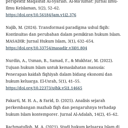
perspektif Maqashid Al-Syariah. Al-Ma’lumat: Jurnal Ilmu-
Ilmu Keislaman, 1(2), 52–62.
https://doi.org/10.56184/jam.v1i2.376
Najib, M. (2024). Transformasi paradigma ushul fiqih:
Kontinuitas dan perubahan dalam pemikiran hukum Islam.
MASADIR: Jurnal Hukum Islam, 3(1), 632–654.
https://doi.org/10.33754/masadir.v3i01.804
Nurdin, A., Usman, B., Samad, F., & Mukhtar, M. (2022).
Tujuan hukum Islam untuk kemaslahatan manusia:
Penerapan kaidah fiqhiyah dalam bidang ekonomi dan
hukum keluarga. El-Usrah, 5(1), 41–55.
https://doi.org/10.22373/ujhk.v5i1.14665
Pakarti, M. H. A., & Farid, D. (2025). Analisis sejarah
perkembangan mazhab fiqh dan pengaruhnya terhadap
hukum Islam kontemporer. Jurnal Al-Adalah, 14(2), 45–62.
Rachmatulloh, M. A. (2021). Studi hukum keluarga Islam di