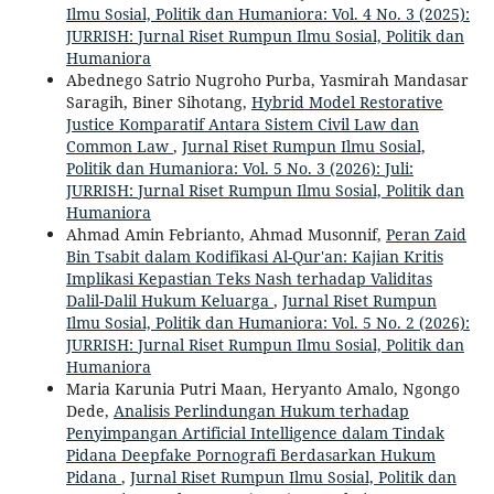
Ilmu Sosial, Politik dan Humaniora: Vol. 4 No. 3 (2025):
JURRISH: Jurnal Riset Rumpun Ilmu Sosial, Politik dan
Humaniora
Abednego Satrio Nugroho Purba, Yasmirah Mandasar
Saragih, Biner Sihotang,
Hybrid Model Restorative
Justice Komparatif Antara Sistem Civil Law dan
Common Law
,
Jurnal Riset Rumpun Ilmu Sosial,
Politik dan Humaniora: Vol. 5 No. 3 (2026): Juli:
JURRISH: Jurnal Riset Rumpun Ilmu Sosial, Politik dan
Humaniora
Ahmad Amin Febrianto, Ahmad Musonnif,
Peran Zaid
Bin Tsabit dalam Kodifikasi Al-Qur'an: Kajian Kritis
Implikasi Kepastian Teks Nash terhadap Validitas
Dalil-Dalil Hukum Keluarga
,
Jurnal Riset Rumpun
Ilmu Sosial, Politik dan Humaniora: Vol. 5 No. 2 (2026):
JURRISH: Jurnal Riset Rumpun Ilmu Sosial, Politik dan
Humaniora
Maria Karunia Putri Maan, Heryanto Amalo, Ngongo
Dede,
Analisis Perlindungan Hukum terhadap
Penyimpangan Artificial Intelligence dalam Tindak
Pidana Deepfake Pornografi Berdasarkan Hukum
Pidana
,
Jurnal Riset Rumpun Ilmu Sosial, Politik dan