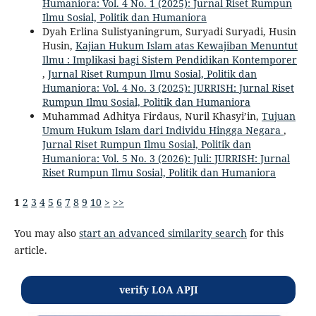
Humaniora: Vol. 4 No. 1 (2025): Jurnal Riset Rumpun
Ilmu Sosial, Politik dan Humaniora
Dyah Erlina Sulistyaningrum, Suryadi Suryadi, Husin
Husin,
Kajian Hukum Islam atas Kewajiban Menuntut
Ilmu : Implikasi bagi Sistem Pendidikan Kontemporer
,
Jurnal Riset Rumpun Ilmu Sosial, Politik dan
Humaniora: Vol. 4 No. 3 (2025): JURRISH: Jurnal Riset
Rumpun Ilmu Sosial, Politik dan Humaniora
Muhammad Adhitya Firdaus, Nuril Khasyi’in,
Tujuan
Umum Hukum Islam dari Individu Hingga Negara
,
Jurnal Riset Rumpun Ilmu Sosial, Politik dan
Humaniora: Vol. 5 No. 3 (2026): Juli: JURRISH: Jurnal
Riset Rumpun Ilmu Sosial, Politik dan Humaniora
1
2
3
4
5
6
7
8
9
10
>
>>
You may also
start an advanced similarity search
for this
article.
verify LOA APJI