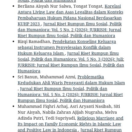
Sosial, Politik dan Humaniora
Berliana Aisyah Nur Salwa, Tongat Tongat,
Korelasi
Antara Living Law dan Asas Legalitas dalam Konteks
Pembaharuan Hukum Pidana Nasional Berdasarkan
KUHP 2023
,
Jurnal Riset Rumpun Ilmu Sosial, Politik
dan Humaniora: Vol. 5 No. 2 (2026): JURRISH: Jurnal
Riset Rumpun Ilmu Sosial, Politik dan Humaniora
Rizqi Ramadhan,
Pendekatan Konseling Keluarga
sebagai Instrumen Penyelesaian Konflik dalam
Hukum Keluarga Islam
,
Jurnal Riset Rumpun Ilmu
Sosial, Politik dan Humaniora: Vol. 5 No. 3 (2026): Juli:
JURRISH: Jurnal Riset Rumpun Ilmu Sosial, Politik dan
Humaniora
Sri Banun, Muhammad Azmi,
Problematika
Kedudukan Ahli Waris Pengganti dalam Hukum Islam
,
Jurnal Riset Rumpun Ilmu Sosial, Politik dan
Humaniora: Vol. 5 No. 2 (2026): JURRISH: Jurnal Riset
Rumpun Ilmu Sosial, Politik dan Humaniora
Muhammad Fiqhri Arhaj, Asri Aryanti Nasibah, Siti
Nur Aisyah, Nabila Zahran Ajijah Nugraha, Melva
Adinda Putri, Tedi Supriyadi,
Religious Marriage and
Its Impact on Family Economic Rights in Islamic Law
and Positive Law in Indonesia
,
Jurnal Riset Rumpun