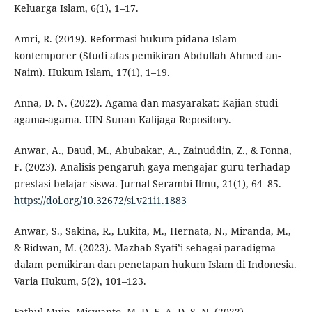
Keluarga Islam, 6(1), 1–17.
Amri, R. (2019). Reformasi hukum pidana Islam
kontemporer (Studi atas pemikiran Abdullah Ahmed an-
Naim). Hukum Islam, 17(1), 1–19.
Anna, D. N. (2022). Agama dan masyarakat: Kajian studi
agama-agama. UIN Sunan Kalijaga Repository.
Anwar, A., Daud, M., Abubakar, A., Zainuddin, Z., & Fonna,
F. (2023). Analisis pengaruh gaya mengajar guru terhadap
prestasi belajar siswa. Jurnal Serambi Ilmu, 21(1), 64–85.
https://doi.org/10.32672/si.v21i1.1883
Anwar, S., Sakina, R., Lukita, M., Hernata, N., Miranda, M.,
& Ridwan, M. (2023). Mazhab Syafi’i sebagai paradigma
dalam pemikiran dan penetapan hukum Islam di Indonesia.
Varia Hukum, 5(2), 101–123.
Fathul Muin, Miswanto, M. D. F. A. D. S. N. (2022).