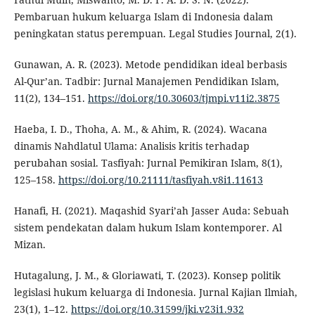
Pembaruan hukum keluarga Islam di Indonesia dalam
peningkatan status perempuan. Legal Studies Journal, 2(1).
Gunawan, A. R. (2023). Metode pendidikan ideal berbasis
Al-Qur’an. Tadbir: Jurnal Manajemen Pendidikan Islam,
11(2), 134–151.
https://doi.org/10.30603/tjmpi.v11i2.3875
Haeba, I. D., Thoha, A. M., & Ahim, R. (2024). Wacana
dinamis Nahdlatul Ulama: Analisis kritis terhadap
perubahan sosial. Tasfiyah: Jurnal Pemikiran Islam, 8(1),
125–158.
https://doi.org/10.21111/tasfiyah.v8i1.11613
Hanafi, H. (2021). Maqashid Syari’ah Jasser Auda: Sebuah
sistem pendekatan dalam hukum Islam kontemporer. Al
Mizan.
Hutagalung, J. M., & Gloriawati, T. (2023). Konsep politik
legislasi hukum keluarga di Indonesia. Jurnal Kajian Ilmiah,
23(1), 1–12.
https://doi.org/10.31599/jki.v23i1.932