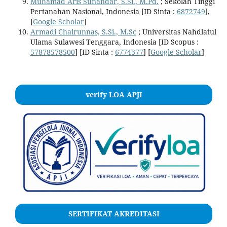
Muhamad Aris Sunandar, S.Si., M.Pd.
; Sekolah Tinggi
Pertanahan Nasional, Indonesia [ID Sinta :
6872749
],
[
Google Scholar
]
Armadi Chairunnas, S.Si., M.Sc
; Universitas Nahdlatul
Ulama Sulawesi Tenggara, Indonesia [ID Scopus :
57878578500
] [ID Sinta :
6774377
] [
Google Scholar
]
verify LOA APJI
SERTIFIKAT AKREDITASI