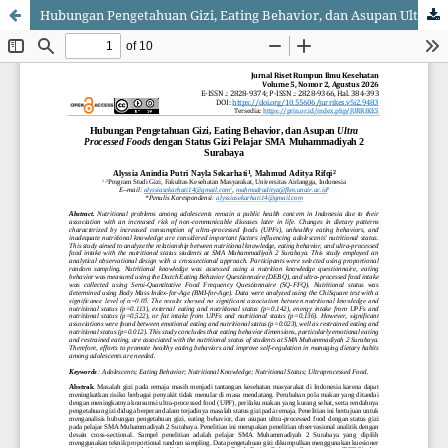
Hubungan Pengetahuan Gizi, Eating Behavior, dan Asupan Ultra Processed Foods dengan Status Gizi Pelajar SMA Muhammadiyah 2 Surabaya