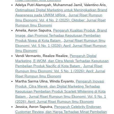
Adelya Putri Alamsyah, Muhammad Jamil, Valentino Aris,
Optimalisasi Digital Marketing untuk Meningkatkan Brand
Awareness pada UMKM IdRink
,
Jurnal Riset Rumpun
Ilmu Ekonomi: Vol. 4 No. 2 (2025): Oktober: Jurnal Riset
Rumpun Ilmu Ekonomi
Amelia, Asron Saputra,
Pengaruh Kualitas Produk, Brand
Image, dan Promosi Terhadap Keputusan Pembelian
Produk Nivea di Kota Batam
,
Jurnal Riset Rumpun Ilmu
Ekonomi: Vol. 5 No. 1 (2026): April: Jurnal Riset Rumpun
Ilmu Ekonomi
Vendi Vermanto, Realize Realize,
Pengaruh Digital
Marketing, E-WOM, dan Citra Merek Terhadap Keputusan
Pembelian Produk Nacific di Kota Batam
,
Jurnal Riset
Rumpun Ilmu Ekonomi: Vol. 5 No. 1 (2026): April: Jurnal
Riset Rumpun Ilmu Ekonomi
Martha Sarma Ulina, Winda Evyanto,
Pengaruh Inovasi
Produk, Citra Merek, dan Digital Marketing Terhadap
Keputusan Pembelian Produk Scarlett Whitening di Kota
Batam
,
Jurnal Riset Rumpun Ilmu Ekonomi: Vol. 5 No. 1
(2026): April: Jurnal Riset Rumpun Ilmu Ekonomi
Jessica, Asron Saputra,
Pengaruh Celebrity Endorser,
Customer Review, dan Harga Terhadap Minat Pembelian