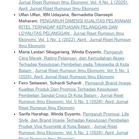
Jurnal Riset Rumpun Ilmu Ekonomi: Vol. 4 No. 1 (2025):
April: Jurnal Riset Rumpun Ilmu Ekonomi
Ulfan Ulfan, IBN Udayana, Bernadetta Diansepti
Maharani,
PENGARUH DIMENSI KUALITAS PELAYANAN
RITEL TERHADAP KEPUASAN PELANGGAN DAN
LOYALITAS PELANGGAN
,
Jurnal Riset Rumpun Ilmu
Ekonomi: Vol. 1 No. 1 (2022): April : Jurnal Riset Rumpun
Ilmu Ekonomi
Maria Lestari Sibagariang, Winda Evyanto,
Pengaruh
Citra Merek, Rating Pelangan, dan Kemudahan Akses
Terhadap Keputusan Pembelian pada Tokopedia di Kota
Batam
,
Jurnal Riset Rumpun Ilmu Ekonomi: Vol. 5 No. 1
(2026): April: Jurnal Riset Rumpun Ilmu Ekonomi
Fero Setiawan, Suhardi Suhardi ,
Pengaruh Brand Image,
Kualitas Produk Dan Promosi Terhadap Keputusan
Pembelian Sandal Crocs Di Kota Batam
,
Jurnal Riset
Rumpun Ilmu Ekonomi: Vol. 5 No. 1 (2026): April: Jurnal
Riset Rumpun Ilmu Ekonomi
Sarifa Harahap, Winda Evyanto,
Pengaruh Promosi, Life
Style, dan Brand Image Terhadap Keputusan Pembelian
Produk Viva Kosmetik di Kota Batam
,
Jurnal Riset
Rumpun Ilmu Ekonomi: Vol. 5 No. 1 (2026): April: Jurnal
Riset Rumpun Ilmu Ekonomi