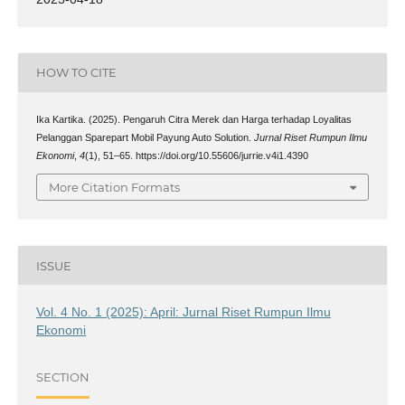
HOW TO CITE
Ika Kartika. (2025). Pengaruh Citra Merek dan Harga terhadap Loyalitas
Pelanggan Sparepart Mobil Payung Auto Solution.
Jurnal Riset Rumpun Ilmu
Ekonomi
,
4
(1), 51–65. https://doi.org/10.55606/jurrie.v4i1.4390
More Citation Formats
ISSUE
Vol. 4 No. 1 (2025): April: Jurnal Riset Rumpun Ilmu
Ekonomi
SECTION