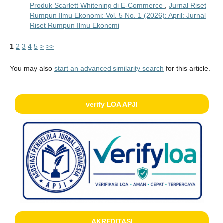
Produk Scarlett Whitening di E-Commerce
,
Jurnal Riset
Rumpun Ilmu Ekonomi: Vol. 5 No. 1 (2026): April: Jurnal
Riset Rumpun Ilmu Ekonomi
1
2
3
4
5
>
>>
You may also
start an advanced similarity search
for this article.
verify LOA APJI
AKREDITASI