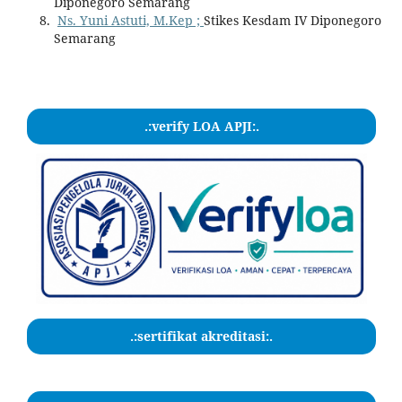
Diponegoro Semarang
Ns. Yuni Astuti, M.Kep ;
Stikes Kesdam IV Diponegoro
Semarang
.:verify LOA APJI:.
.:sertifikat akreditasi:.