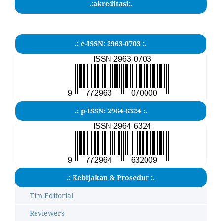
.:akreditasi:.
.: e-ISSN: 2963-0703 :.
.: p-ISSN: 2964-6324 :.
.: Kebijakan & Prosedur :.
Tim Editorial
Reviewers