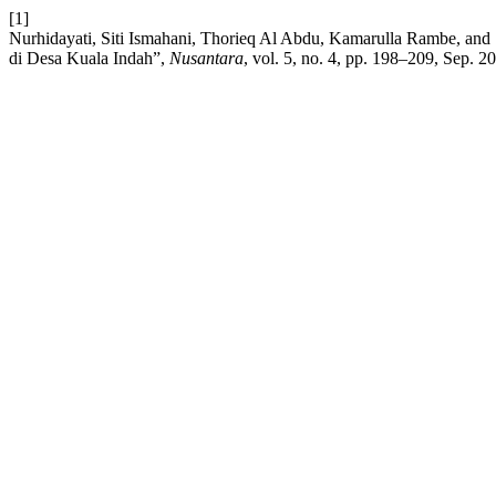
[1]
Nurhidayati, Siti Ismahani, Thorieq Al Abdu, Kamarulla Rambe, an
di Desa Kuala Indah”,
Nusantara
, vol. 5, no. 4, pp. 198–209, Sep. 2