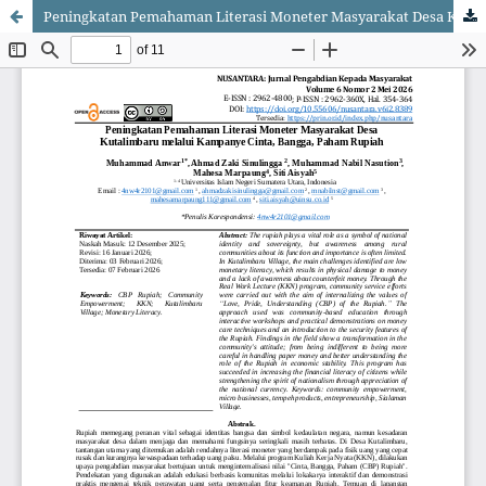
Peningkatan Pemahaman Literasi Moneter Masyarakat Desa Kutalimbaru melalui Kampanye Cinta, Bangga, Paham Rupiah