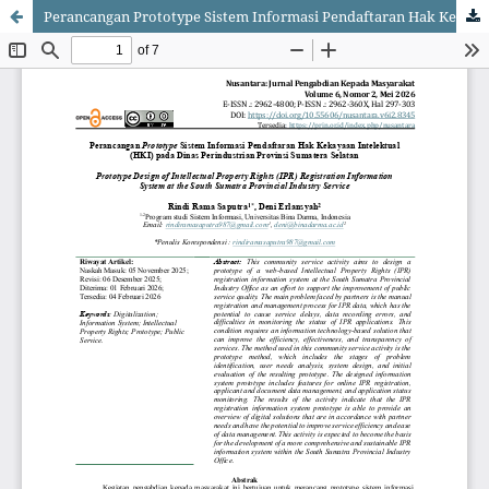
Perancangan Prototype Sistem Informasi Pendaftaran Hak Kekayaan Intelektual (HKI) pada Dinas Perindustrian Provinsi Sumatera Selatan