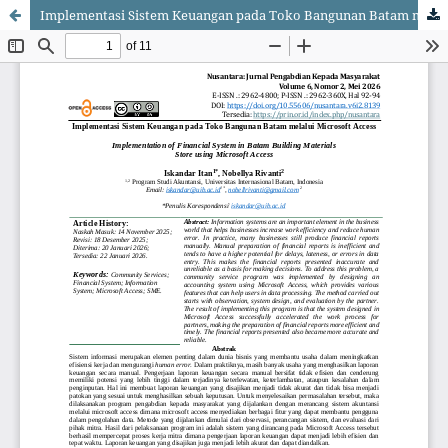
Implementasi Sistem Keuangan pada Toko Bangunan Batam melalui Microsoft Access