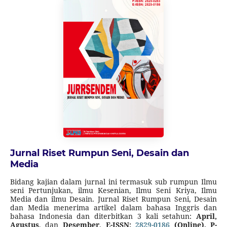
Peringkat Akreditasi Jurnal Ilmiah Periode I Tahun 2025)
dimulai dari Volume 1 Nomor 2 Tahun 2022 sampai Volume
6 Nomor 1 Tahun 2027.
Jurnal Riset Rumpun Seni, Desain dan
Media
Bidang kajian dalam jurnal ini termasuk sub rumpun Ilmu
seni Pertunjukan, ilmu Kesenian, Ilmu Seni Kriya, Ilmu
Media dan ilmu Desain. Jurnal Riset Rumpun Seni, Desain
dan Media menerima artikel dalam bahasa Inggris dan
bahasa Indonesia dan diterbitkan 3 kali setahun:
April,
Agustus
, dan
Desember
.
E-ISSN:
2829-0186
(Online), P-