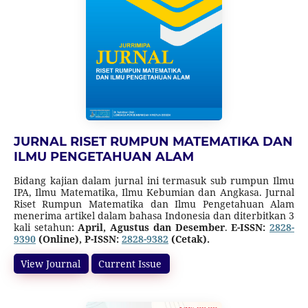
JURNAL RISET RUMPUN MATEMATIKA DAN
ILMU PENGETAHUAN ALAM
Bidang kajian dalam jurnal ini termasuk sub rumpun Ilmu
IPA, Ilmu Matematika, Ilmu Kebumian dan Angkasa. Jurnal
Riset Rumpun Matematika dan Ilmu Pengetahuan Alam
menerima artikel dalam bahasa Indonesia dan diterbitkan 3
kali setahun:
April, Agustus dan Desember
.
E-ISSN:
2828-
9390
(Online), P-ISSN:
2828-9382
(Cetak).
Jurnal ini adalah jurnal Riset Rumpun Matematika dan Ilmu
Pengetahuan Alam yang bersifat peer-review dan terbuka.
View Journal
Current Issue
Jurnal ini terakreditasi SINTA 5 (Surat Keputusan Direktur
Jenderal Pendidikan Tinggi, Riset, dan Teknologi Nomor
10/C/C3/DT.05.00/2025
tanggal 21 Maret 2025 tentang