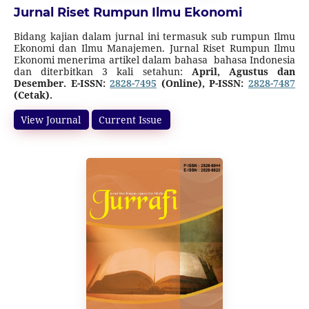
Jurnal Riset Rumpun Ilmu Ekonomi
Bidang kajian dalam jurnal ini termasuk sub rumpun Ilmu
Ekonomi dan Ilmu Manajemen. Jurnal Riset Rumpun Ilmu
Ekonomi menerima artikel dalam bahasa bahasa Indonesia
dan diterbitkan 3 kali setahun:
April, Agustus dan
Desember
. E-ISSN:
2828-7495
(Online), P-ISSN:
2828-7487
(Cetak).
Jurnal ini terakreditasi SINTA 5 (Surat Keputusan Direktur
Jenderal Pendidikan Tinggi, Riset, dan Teknologi Nomor
View Journal
Current Issue
10/C/C3/DT.05.00/2025
tanggal 21 Maret 2025 tentang
Peringkat Akreditasi Jurnal Ilmiah Periode I Tahun 2025)
dimulai dari Volume 1 Nomor 2 Tahun 2022 sampai Volume
6 Nomor 1 Tahun 2027.