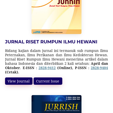
JURNAL RISET RUMPUN ILMU HEWANI
Bidang kajian dalam jurnal ini termasuk sub rumpun Ilmu
Peternakan, Ilmu Perikanan dan Ilmu Kedokteran Hewan.
Jurnal Riset Rumpun Ilmu Hewani menerima artikel dalam
bahasa Indonesia dan diterbitkan 2 kali setahun:
April dan
Oktober
.
E-ISSN
2828-9412
(Online), P-ISSN
2828-9404
:
:
(Cetak).
Jurnal ini terakreditasi SINTA 4 (SK Direktur Jenderal
Pendidikan Tinggi, Riset, dan Teknologi Nomor
View Journal
Current Issue
10/C/C3/DT.05.00/2025
tanggal 21 Maret 2025, tentang
Pemberitahuan Hasil Akreditasi Baru Peringkat 4 mulai
Volume 1 Nomor 2 Tahun 2022 sampai Volume 6 Nomor 1
Tahun 2027.