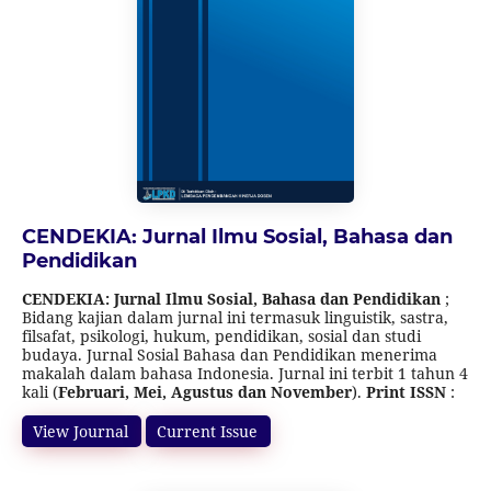
Akreditasi Jurnal Ilmiah Periode 2 Tahun 2025), dimulai
dari Volume 3 Nomor 2 Tahun 2023 sampai Volume 8
Nomor 1 Tahun 2028.
CENDEKIA: Jurnal Ilmu Sosial, Bahasa dan
Pendidikan
CENDEKIA: Jurnal Ilmu Sosial, Bahasa dan Pendidikan
;
Bidang kajian dalam jurnal ini termasuk linguistik, sastra,
filsafat, psikologi, hukum, pendidikan, sosial dan studi
budaya. Jurnal Sosial Bahasa dan Pendidikan menerima
makalah dalam bahasa Indonesia. Jurnal ini terbit 1 tahun 4
kali (
Februari, Mei, Agustus dan November
).
Print ISSN
:
2962-3561
, Online ISSN
:
2961-7588
.
Jurnal ini terakreditasi
SINTA 5 (SK Direktur Jenderal Pendidikan Tinggi, Riset, dan
View Journal
Current Issue
Teknologi Nomor
156/C/C3/KPT/2026
tanggal 7 April 2026,
tentang Pemberitahuan Hasil Akreditasi Jurnal Ilmiah
Periode 2 Tahun 2025), dimulai dari Volume 3 Nomor 2