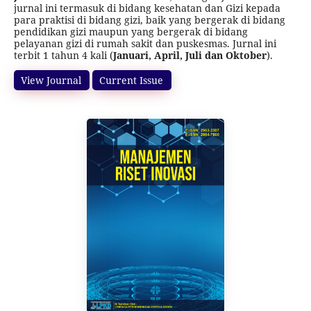
jurnal ini termasuk di bidang kesehatan dan Gizi kepada
para praktisi di bidang gizi, baik yang bergerak di bidang
pendidikan gizi maupun yang bergerak di bidang
pelayanan gizi di rumah sakit dan puskesmas. Jurnal ini
terbit 1 tahun 4 kali (
Januari, April, Juli dan Oktober
).
Print ISSN
:
2962-0325
, Online ISSN
:
2964-7819
.
Jurnal ini
terakreditasi SINTA 5 (SK Direktur Jenderal Pendidikan
View Journal
Current Issue
Tinggi, Riset, dan Teknologi
Nomor
156/C/C3/KPT/2026
tanggal 7 April 2026, tentang
Pemberitahuan Hasil Akreditasi Jurnal Ilmiah Periode 2
Tahun 2025), dimulai dari Volume 1 Nomor 3 Tahun 2023
sampai Volume 6 Nomor 2 Tahun 2028.