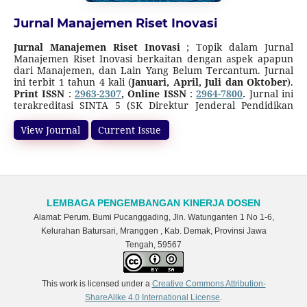
Jurnal Manajemen Riset Inovasi
Jurnal Manajemen Riset Inovasi
; Topik dalam Jurnal
Manajemen Riset Inovasi berkaitan dengan aspek apapun
dari Manajemen, dan Lain Yang Belum Tercantum. Jurnal
ini terbit 1 tahun 4 kali (
Januari, April, Juli dan Oktober
).
Print ISSN
:
2963-2307
, Online ISSN
:
2964-7800
.
Jurnal ini
terakreditasi SINTA 5 (SK Direktur Jenderal Pendidikan
Tinggi, Riset, dan Teknologi Nomor
156/C/C3/KPT/2026
tanggal 7 April 2026, tentang Pemberitahuan Hasil
View Journal
Current Issue
Akreditasi Jurnal Ilmiah Periode 2 Tahun 2025), dimulai
dari Volume 1 Nomor 2 Tahun 2023 sampai Volume 6
Nomor 1 Tahun 2028.
Indexed by :
LEMBAGA PENGEMBANGAN KINERJA DOSEN
Alamat: Perum. Bumi Pucanggading, Jln. Watunganten 1 No 1-6,
Kelurahan Batursari, Mranggen , Kab. Demak, Provinsi Jawa
Tengah, 59567
Journal Sponsors and Partners :
This work is licensed under a
Creative Commons Attribution-
ShareAlike 4.0 International License
.