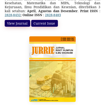
Kesehatan, Matematika dan MIPA, Teknologi dan
Kejuruaan, Ilmu Pendidikan dan Kesenian, diterbitkan 3
kali setahun:
April, Agustus dan Desember
.
Print ISSN
:
2828-8432
; Online ISSN
:
2828-8483
Jurnal ini terakreditasi SINTA 5 (SK Direktur Jenderal
Pendidikan Tinggi, Riset, dan Teknologi Nomor
View Journal
Current Issue
10/C/C3/DT.05.00/2025
tanggal 21 Maret 2025, tentang
Pemberitahuan Hasil Akreditasi Jurnal Ilmiah Periode I
Tahun 2025), dimulai dari Volume 1 Nomor 2 Tahun 2022
sampai Volume 6 Nomor 1 Tahun 2027.