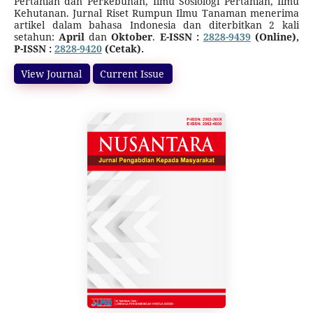
Pertanian dan Perkebunan, Ilmu Sosiologi Pertanian, Ilmu
Kehutanan. Jurnal Riset Rumpun Ilmu Tanaman menerima
artikel dalam bahasa Indonesia dan diterbitkan 2 kali
setahun:
April
dan
Oktober
.
E-ISSN :
2828-9439
(Online),
P-ISSN :
2828-9420
(Cetak).
Jurnal ini terakreditasi SINTA 5 (Surat Keputusan Direktur
Jenderal Pendidikan Tinggi, Riset, dan Teknologi Nomor
View Journal
Current Issue
10/C/C3/DT.05.00/2025
tanggal 21 Maret 2025 tentang
Peringkat Akreditasi Jurnal Ilmiah Periode I Tahun 2025)
dimulai dari Volume 1 Nomor 2 Tahun 2022 sampai Volume
6 Nomor 1 Tahun 2027.