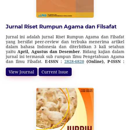
Jurnal Riset Rumpun Agama dan Filsafat
Jurnal ini adalah jurnal Riset Rumpun Agama dan Filsafat
yang bersifat peer-review dan terbuka menerima artikel
dalam bahasa Indonesia dan diterbitkan 3 kali setahun
yaitu
April, Agustus dan Desember
. Bidang kajian dalam
jurnal ini termasuk sub rumpun Ilmu Pengetahuan Agama
dan Ilmu Filsafat.
E-ISSN :
2828-6820
(Online), P-ISSN :
2828-6944
(Cetak).
Jurnal ini terakreditasi SINTA 5 (Surat Keputusan Direktur
View Journal
Current Issue
Jenderal Pendidikan Tinggi, Riset, dan Teknologi Nomor
10/C/C3/DT.05.00/2025
tanggal 21 Maret 2025 tentang
Peringkat Akreditasi Jurnal Ilmiah Periode I Tahun 2025)
dimulai dari Volume 1 Nomor 2 Tahun 2022 sampai Volume
6 Nomor 1 Tahun 2027.