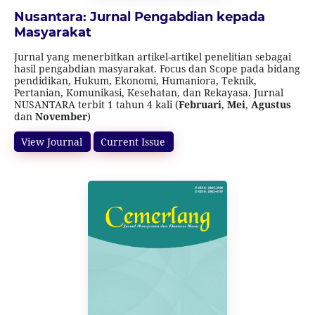
Nusantara: Jurnal Pengabdian kepada
Masyarakat
Jurnal yang menerbitkan artikel-artikel penelitian sebagai
hasil pengabdian masyarakat. Focus dan Scope pada bidang
pendidikan, Hukum, Ekonomi, Humaniora, Teknik,
Pertanian, Komunikasi, Kesehatan, dan Rekayasa. Jurnal
NUSANTARA terbit 1 tahun 4 kali (
Februari
,
Mei
,
Agustus
dan
November
)
Jurnal ini terakreditasi SINTA 5 (Surat Keputusan Direktur
Jenderal Pendidikan Tinggi, Riset, dan Teknologi Nomor
View Journal
Current Issue
10/C/C3/DT.05.00/2025
tanggal 21 Maret 2025 tentang
Peringkat Akreditasi Jurnal Ilmiah Periode I Tahun 2025)
dimulai dari Volume 2 Nomor 4 Tahun 2022 sampai Volume
7 Nomor 3 Tahun 2027.