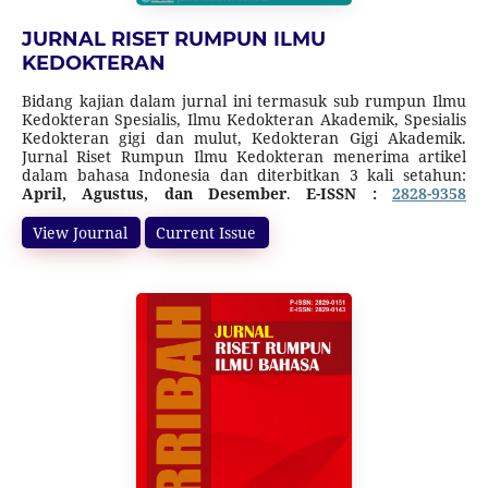
JURNAL RISET RUMPUN ILMU
KEDOKTERAN
Bidang kajian dalam jurnal ini termasuk sub rumpun Ilmu
Kedokteran Spesialis, Ilmu Kedokteran Akademik, Spesialis
Kedokteran gigi dan mulut, Kedokteran Gigi Akademik.
Jurnal Riset Rumpun Ilmu Kedokteran menerima artikel
dalam bahasa Indonesia dan diterbitkan 3 kali setahun:
April, Agustus, dan Desember
.
E-ISSN :
2828-9358
(Online), P-ISSN :
2828-934X
(Cetak).
Jurnal ini terakreditasi SINTA 5 (Surat Keputusan Direktur
View Journal
Current Issue
Jenderal Pendidikan Tinggi, Riset, dan Teknologi Nomor
10/C/C3/DT.05.00/2025
tanggal 21 Maret 2025 tentang
Peringkat Akreditasi Jurnal Ilmiah Periode I Tahun 2025)
dimulai dari Volume 1 Nomor 2 Tahun 2022 sampai Volume
6 Nomor 1 Tahun 2027.