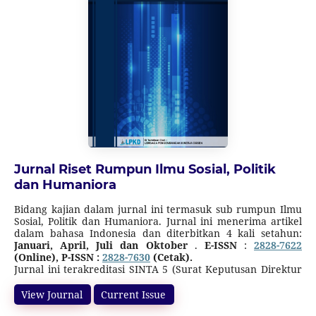
Jurnal Riset Rumpun Ilmu Sosial, Politik
dan Humaniora
Bidang kajian dalam jurnal ini termasuk sub rumpun Ilmu
Sosial, Politik dan Humaniora. Jurnal ini menerima artikel
dalam bahasa Indonesia dan diterbitkan 4 kali setahun:
Januari, April, Juli dan Oktober
.
E-
ISSN
:
2828-7622
(Online), P-ISSN :
2828-7630
(Cetak).
Jurnal ini terakreditasi SINTA 5 (Surat Keputusan Direktur
Jenderal Pendidikan Tinggi, Riset, dan Teknologi Nomor
10/C/C3/DT.05.00/2025
tanggal 21 Maret 2025 tentang
View Journal
Current Issue
Peringkat Akreditasi Jurnal Ilmiah Periode I Tahun 2025)