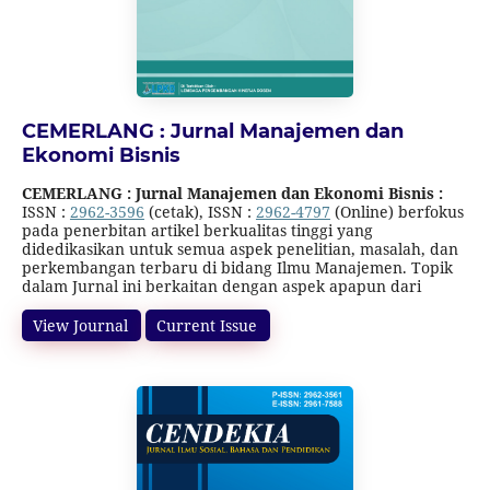
CEMERLANG : Jurnal Manajemen dan
Ekonomi Bisnis
CEMERLANG : Jurnal Manajemen dan Ekonomi Bisnis
:
ISSN :
2962-3596
(cetak), ISSN :
2962-4797
(Online) berfokus
pada penerbitan artikel berkualitas tinggi yang
didedikasikan untuk semua aspek penelitian, masalah, dan
perkembangan terbaru di bidang Ilmu Manajemen. Topik
dalam Jurnal ini berkaitan dengan aspek apapun dari
manajemen, namun tidak terbatas pada topik berikut :
Manajemen Sumberdaya Manusia , Manajemen Keuangan,
View Journal
Current Issue
Manajemen Pemasaran, Manajemen Sektor Publik,
Manajemen Operasional, Manajemen Rantai Pasokan,
Corporate Governance, Etika Bisnis, Akuntansi Manajemen
dan Pasar Modal dan Investasi. Jurnal ini terbit 1 tahun 4
kali (
Februari, Mei, Agustus dan November
). Jurnal ini
terakreditasi SINTA 5 (SK Direktur Jenderal Pendidikan
Tinggi, Riset, dan Teknologi Nomor
156/C/C3/KPT/2026
tanggal 7 April 2026, tentang Pemberitahuan Hasil