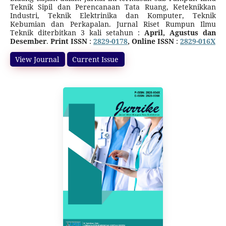
Teknik Sipil dan Perencanaan Tata Ruang, Keteknikkan
Industri, Teknik Elektrinika dan Komputer, Teknik
Kebumian dan Perkapalan. Jurnal Riset Rumpun Ilmu
Teknik diterbitkan 3 kali setahun :
April, Agustus dan
Desember
.
Print ISSN
:
2829-0178
, Online ISSN
:
2829-016X
Jurnal ini terakreditasi SINTA 5 (Surat Keputusan Direktur
Jenderal Pendidikan Tinggi, Riset, dan Teknologi Nomor
View Journal
Current Issue
10/C/C3/DT.05.00/2025
tanggal 21 Maret 2025 tentang
Peringkat Akreditasi Jurnal Ilmiah Periode I Tahun 2025)
dimulai dari Volume 1 Nomor 2 Tahun 2022 sampai Volume
6 Nomor 1 Tahun 2027.