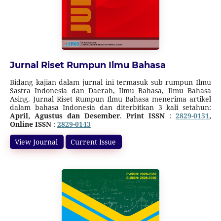
Jurnal Riset Rumpun Ilmu Bahasa
Bidang kajian dalam jurnal ini termasuk sub rumpun Ilmu
Sastra Indonesia dan Daerah, Ilmu Bahasa, Ilmu Bahasa
Asing. Jurnal Riset Rumpun Ilmu Bahasa menerima artikel
dalam bahasa Indonesia dan diterbitkan 3 kali setahun:
April, Agustus dan Desember
.
Print ISSN
:
2829-0151
,
Online ISSN
:
2829-0143
Jurnal ini terakreditasi SINTA 5 (SK Direktur Jenderal
Pendidikan Tinggi, Riset, dan Teknologi Nomor
View Journal
Current Issue
10/C/C3/DT.05.00/2025
tanggal 21 Maret 2025, tentang
Pemberitahuan Hasil Akreditasi Baru Peringkat 5 mulai
Volume 1 Nomor 2 Tahun 2022 sampai Volume 6 Nomor 1
Tahun 2027.