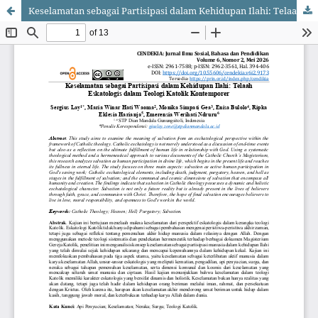
Keselamatan sebagai Partisipasi dalam Kehidupan Ilahi: Telaah Eskatologis dalam Teologi Katolik Kontemporer