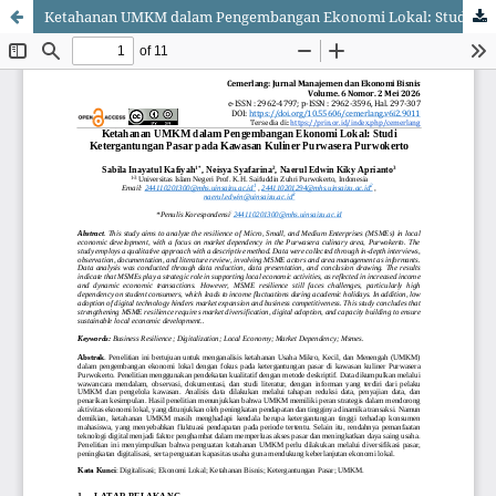
Ketahanan UMKM dalam Pengembangan Ekonomi Lokal: Studi Ketergantungan Pasar pada Kawasan Kuliner Purwasera Purwokerto